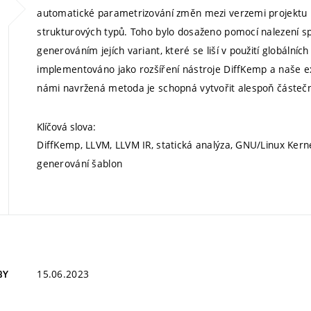
automatické parametrizování změn mezi verzemi projektu
strukturových typů. Toho bylo dosaženo pomocí nalezení 
generováním jejích variant, které se liší v použití globáln
implementováno jako rozšíření nástroje DiffKemp a naše 
námi navržená metoda je schopná vytvořit alespoň částečn
Klíčová slova:
DiffKemp, LLVM, LLVM IR, statická analýza, GNU/Linux Kern
generování šablon
15.06.2023
BY