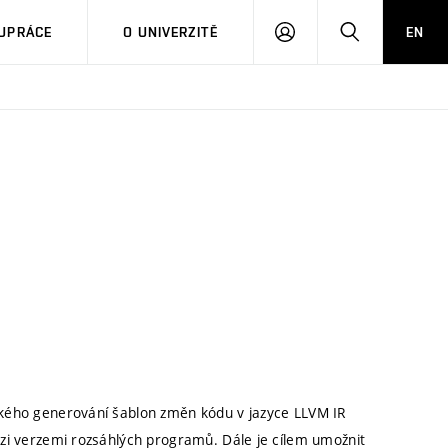
PŘIHLÁSIT
HLEDAT
UPRÁCE
O UNIVERZITĚ
EN
SE
ckého generování šablon změn kódu v jazyce LLVM IR
zi verzemi rozsáhlých programů. Dále je cílem umožnit