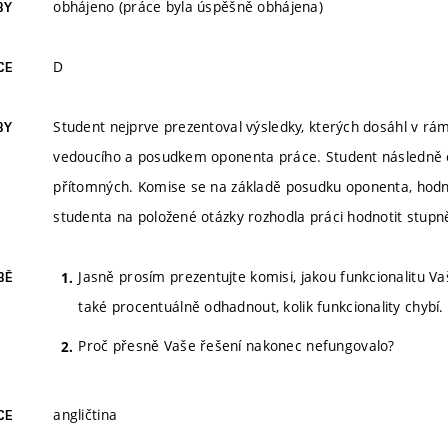
obhájeno (práce byla úspěšně obhájena)
BY
D
CE
Student nejprve prezentoval výsledky, kterých dosáhl v r
BY
vedoucího a posudkem oponenta práce. Student následně o
přítomných. Komise se na základě posudku oponenta, hod
studenta na položené otázky rozhodla práci hodnotit stup
Jasně prosím prezentujte komisi, jakou funkcionalitu Va
BĚ
také procentuálně odhadnout, kolik funkcionality chybí.
Proč přesně Vaše řešení nakonec nefungovalo?
angličtina
CE