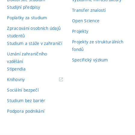
Tyto nedostatky byly dle studenta způsobe
činnost,
hlavní vývojové větve nástroje DiffKemp.
Studijní předpisy
Transfer znalostí
nečekanými komplikacemi během implementa
ocenění
Poplatky za studium
názoru i v takto omezené podobě stále pří
Open Science
Zpracování osobních údajů
Projekty
Výsledný počet bodů navržený vedoucím:
68
studentů
Rozsah
je v obvyklém rozmezí
Stupeň hodnocení:
Projekty ze strukturálních
Studium a stáže v zahraničí
technické
fondů
Kapitola o experimentech a vyhodnocení je v
Uznání zahraničního
zprávy
Specifický výzkum
vzdělání
rozmezí.
Stipendia
(externí
Knihovny
Prezentační
Práce je velmi dobře strukturovaná a úrovn
odkaz)
úroveň
Sociální bezpečí
technické
Studium bez bariér
zprávy
Podpora podnikání
Formální
Práce je psána dobrou angličtinou až na pá
úprava
(např. chybějící členy "a / the" nebo chybějíc