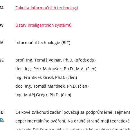
Fakulta informačních technologií
TA
Ústav inteligentních systémů
AV
Informační technologie (BIT)
AM
prof. Ing. Tomáš Vojnar, Ph.D. (předseda)
SE
doc. Ing. Petr Matoušek, Ph.D., M.A. (člen)
Ing. František Grézl, Ph.D. (člen)
doc. Ing. Tomáš Martínek, Ph.D. (člen)
Ing. Matěj Grégr, Ph.D. (člen)
Celkové zvládnutí zadání považuji za podprůměrné, zejmé
HO
D.
experimentálního ověření. Na druhé straně mají teoretické
nástroje DiffKemp v oblasti automatické analýzy sémantick