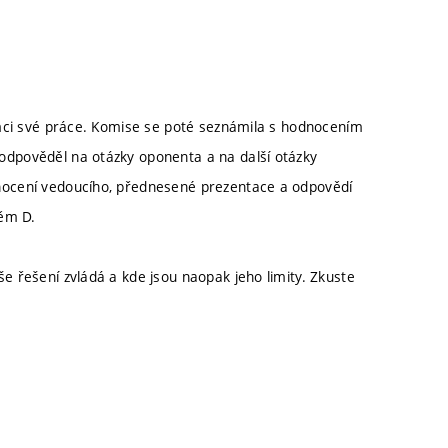
ámci své práce. Komise se poté seznámila s hodnocením
dpověděl na otázky oponenta a na další otázky
nocení vedoucího, přednesené prezentace a odpovědí
něm D.
še řešení zvládá a kde jsou naopak jeho limity. Zkuste