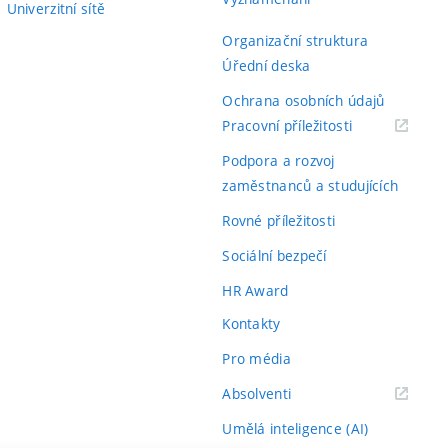
ny nedostatkem času při dokončování a
Univerzitní sítě
ce. Výstup této práce je ale podle mého
Organizační struktura
nosný.
Úřední deska
Ochrana osobních údajů
(externí
Pracovní příležitosti
odkaz)
Podpora a rozvoj
elmi krátká. Jinak je ale práce v obvyklém
zaměstnanců a studujících
Rovné příležitosti
Sociální bezpečí
í vyjadřování se blíží k odborným článkům.
95
HR Award
Kontakty
Pro média
(externí
Absolventi
r překlepů a pár výskytů drobných nedostatků
85
odkaz)
Umělá inteligence (AI)
í "s" na konci slovesa).