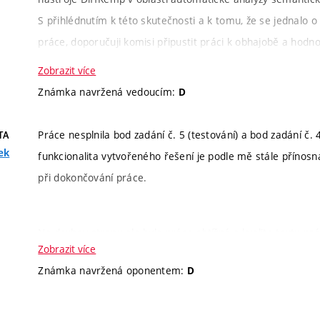
S přihlédnutím k této skutečnosti a k tomu, že se jednalo 
práce, doporučuji komisi připustit práci k obhajobě a hodno
Zobrazit více
Kritérium
Slovní hodnocení
Známka navržená vedoucím:
D
hodnocení
Práce nesplnila bod zadání č. 5 (testování) a bod zadání č
TA
Informace k
Cílem práce bylo navrhnout a implementov
ek
funkcionalita vytvořeného řešení je podle mě stále příno
zadání
změn zachovávajících sémantiku pro nástro
při dokončování práce.
nástroj vyvíjený ve výzkumné skupině VeriFIT
programů, považuji toto zadání za nadprům
pokročilých algoritmů, nicméně kvůli vyšší
Na druhou stranu ale byla práce obtížná a kvalita textu p
Zobrazit více
důslednou implementaci a experimentování
prací. Nedostatky z pohledu splnění zadání jsou tedy dle m
Známka navržená oponentem:
D
ve formě základního prototypu. Navzdory t
práce, která by jinak byla na výborné úrovni.
významný na to, aby mohla být práce obhá