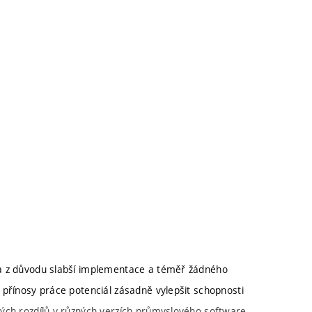
na z důvodu slabší implementace a téměř žádného
 přínosy práce potenciál zásadně vylepšit schopnosti
ých rozdílů v různých verzích průmyslového software.