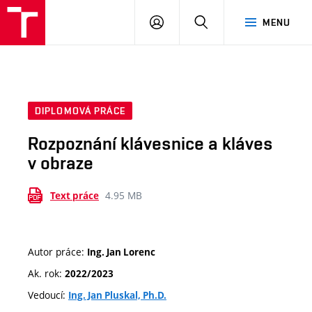
VUT
PŘIHLÁSIT
HLEDAT
MENU
SE
DIPLOMOVÁ PRÁCE
Rozpoznání klávesnice a kláves
v obraze
4.95 MB
Text práce
Autor práce:
Ing. Jan Lorenc
Ak. rok:
2022/2023
Vedoucí:
Ing. Jan Pluskal, Ph.D.