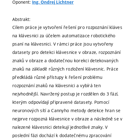
Oponent:
Ing. Ondrej Lichtner
Abstrakt:
Cílem práce je vytvoření řešení pro rozpoznání kláves
na klávesnici za účelem automatizace robotického
psaní na klávesnici. V rámci práce jsou vytvořeny
datasety pro detekci klávesnice v obraze, rozpoznání
znaků v obraze a dodatečnou korekci detekovaných
znaků na základě různých rozložení klávesnic. Práce
předkládá různé přístupy k řešení problému
rozpoznání znaků na klávesnici a vybírá ten
nejvhodnější. Navržený postup je rozdělen do 3 fází,
kterým odpovídají připravené datasety. Pomocí
neuronových sítí a Cannyho metody detekce hran se
nejprve rozpozná klávesnice v obraze a následně se v
nalezené klávesnici detekují jednotlivé znaky. V
poslední fázi dochází k dodatečnému zpracování