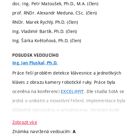
doc. Ing. Petr Matoušek, Ph.D., M.A. (člen)
prof. RNDr. Alexandr Meduna, CSc. (člen)
RNDr. Marek Rychlý, Ph.D. (člen)
Ing. Vladimír Bartík, Ph.D. (člen)
Ing. Šárka Květoňová, Ph.D. (člen)
POSUDEK VEDOUCÍHO
Ing. Jan Pluskal, Ph.D.
Práce řeší problém detekce klávesnice a jednotlivých
kláves z obrazu kamery robotické ruky. Práce byla
oceněna na konferenci
. Dle studia SotA se
EXCEL@FIT
jedná o unikátní a inovativní řešení. Implementace byla
důkladně otestována a vyhodnocena. Výsledek bude
nasazen v praxi ve firmě Y Soft.
Zobrazit více
Známka navržená vedoucím:
A