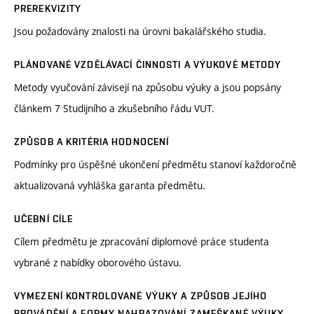
PREREKVIZITY
Jsou požadovány znalosti na úrovni bakalářského studia.
PLÁNOVANÉ VZDĚLÁVACÍ ČINNOSTI A VÝUKOVÉ METODY
Metody vyučování závisejí na způsobu výuky a jsou popsány
článkem 7 Studijního a zkušebního řádu VUT.
ZPŮSOB A KRITÉRIA HODNOCENÍ
Podmínky pro úspěšné ukončení předmětu stanoví každoročně
aktualizovaná vyhláška garanta předmětu.
UČEBNÍ CÍLE
Cílem předmětu je zpracování diplomové práce studenta
vybrané z nabídky oborového ústavu.
VYMEZENÍ KONTROLOVANÉ VÝUKY A ZPŮSOB JEJÍHO
PROVÁDĚNÍ A FORMY NAHRAZOVÁNÍ ZAMEŠKANÉ VÝUKY