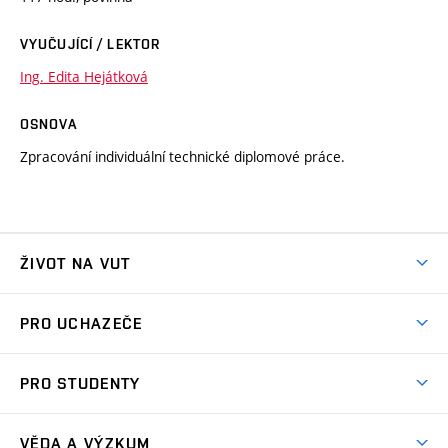
VYUČUJÍCÍ / LEKTOR
Ing. Edita Hejátková
OSNOVA
Zpracování individuální technické diplomové práce.
ŽIVOT NA VUT
Atmosféra VUT
PRO UCHAZEČE
Prostory školy
Proč na VUT
Koleje
PRO STUDENTY
Studijní programy
Stravování
Předměty
Studijní předpisy
Studium a stáže v zahraničí
Stipendia
Dny otevřených dveří
VĚDA A VÝZKUM
Sport na VUT