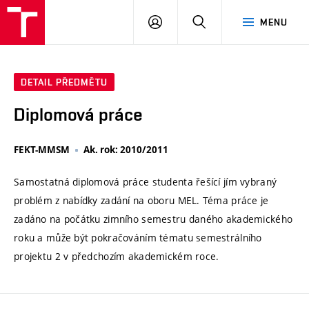
VUT
PŘIHLÁSIT
HLEDAT
MENU
SE
DETAIL PŘEDMĚTU
Diplomová práce
FEKT-MMSM
Ak. rok: 2010/2011
Samostatná diplomová práce studenta řešící jím vybraný
problém z nabídky zadání na oboru MEL. Téma práce je
zadáno na počátku zimního semestru daného akademického
roku a může být pokračováním tématu semestrálního
projektu 2 v předchozím akademickém roce.