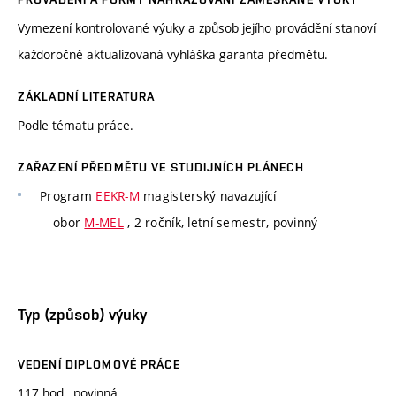
Vymezení kontrolované výuky a způsob jejího provádění stanoví
každoročně aktualizovaná vyhláška garanta předmětu.
ZÁKLADNÍ LITERATURA
Podle tématu práce.
ZAŘAZENÍ PŘEDMĚTU VE STUDIJNÍCH PLÁNECH
Program
EEKR-M
magisterský navazující
obor
M-MEL
, 2 ročník, letní semestr, povinný
Typ (způsob) výuky
VEDENÍ DIPLOMOVÉ PRÁCE
117 hod., povinná