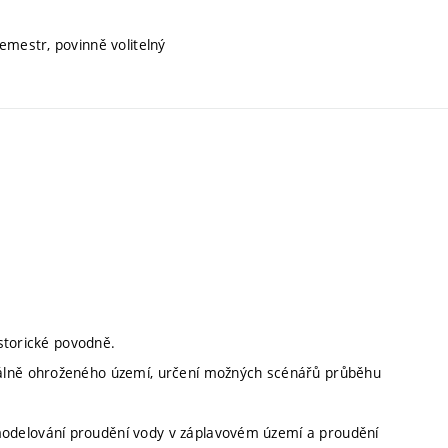
emestr, povinně volitelný
istorické povodně.
iálně ohroženého území, určení možných scénářů průběhu
odelování proudění vody v záplavovém území a proudění