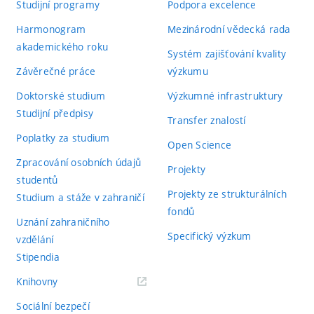
Studijní programy
Podpora excelence
Harmonogram
Mezinárodní vědecká rada
akademického roku
Systém zajišťování kvality
Závěrečné práce
výzkumu
Doktorské studium
Výzkumné infrastruktury
Studijní předpisy
Transfer znalostí
Poplatky za studium
Open Science
Zpracování osobních údajů
Projekty
studentů
Projekty ze strukturálních
Studium a stáže v zahraničí
fondů
Uznání zahraničního
Specifický výzkum
vzdělání
Stipendia
(externí
Knihovny
odkaz)
Sociální bezpečí