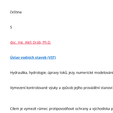
čeština
5
doc. Ing. Aleš Dráb, Ph.D.
Ústav vodních staveb (VST)
Hydraulika, hydrologie, úpravy toků, jezy, numerické modelování
Vymezení kontrolované výuky a způsob jejího provádění stanov
Cílem je vymezit rámec protipovodňové ochrany a východiska př