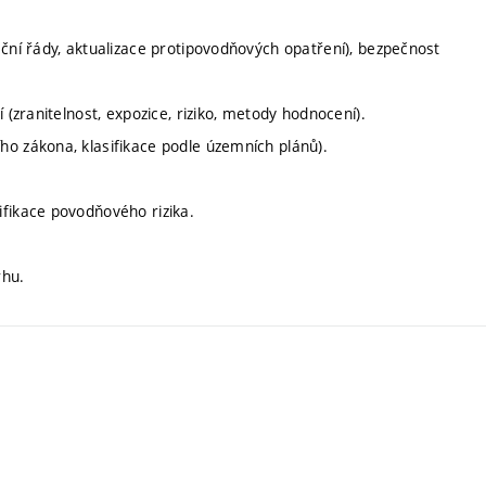
ační řády, aktualizace protipovodňových opatření), bezpečnost
 (zranitelnost, expozice, riziko, metody hodnocení).
ho zákona, klasifikace podle územních plánů).
ifikace povodňového rizika.
rhu.