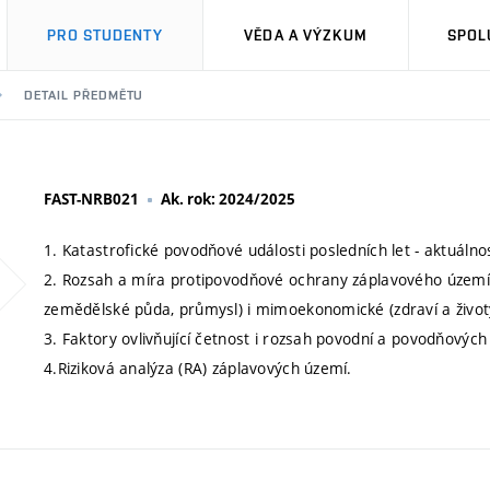
PRO STUDENTY
VĚDA A VÝZKUM
SPOL
DETAIL PŘEDMĚTU
FAST-NRB021
Ak. rok: 2024/2025
1. Katastrofické povodňové události posledních let - aktuáln
2. Rozsah a míra protipovodňové ochrany záplavového území
zemědělské půda, průmysl) i mimoekonomické (zdraví a životy l
3. Faktory ovlivňující četnost i rozsah povodní a povodňových
4.Riziková analýza (RA) záplavových území.