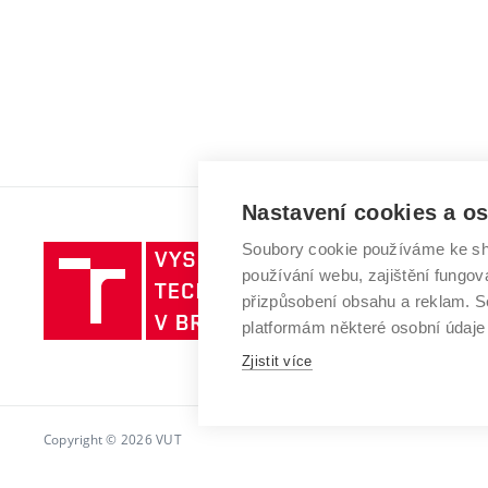
Nastavení cookies a o
Soubory cookie používáme ke sh
Vysoké
používání webu, zajištění fungová
učení
přizpůsobení obsahu a reklam.
technické
platformám některé osobní údaje
v
Zjistit více
Brně
Copyright © 2026 VUT