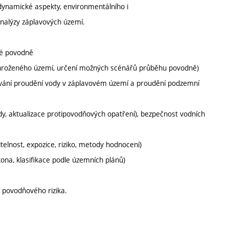
namické aspekty, environmentálního i
analýzy záplavových území.
cké povodně
ohroženého území, určení možných scénářů průběhu povodně)
vání proudění vody v záplavovém území a proudění podzemní
dy, aktualizace protipovodňových opatření), bezpečnost vodních
itelnost, expozice, riziko, metody hodnocení)
ona, klasifikace podle územních plánů)
 povodňového rizika.