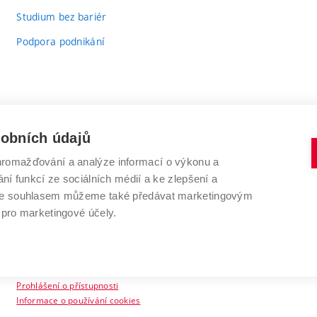
Studium bez bariér
Podpora podnikání
sobních údajů
romažďování a analýze informací o výkonu a
VYSOKÉ UČENÍ TECHNICKÉ V BRNĚ
ní funkcí ze sociálních médií a ke zlepšení a
Antonínská 548/1
www.vut.cz
 Se souhlasem můžeme také předávat marketingovým
602 00 Brno
vut@vutbr.cz
 pro marketingové účely.
Prohlášení o přístupnosti
Informace o používání cookies