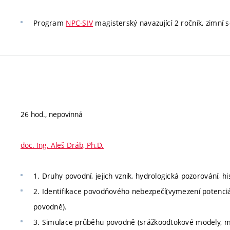
Program
NPC-SIV
magisterský navazující 2 ročník, zimní s
26 hod., nepovinná
doc. Ing. Aleš Dráb, Ph.D.
1. Druhy povodní, jejich vznik, hydrologická pozorování, h
2. Identifikace povodňového nebezpečí(vymezení potenc
povodně).
3. Simulace průběhu povodně (srážkoodtokové modely, m