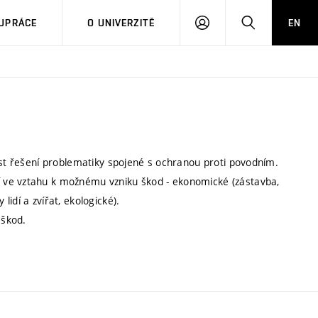
PŘIHLÁSIT
HLEDAT
UPRÁCE
O UNIVERZITĚ
EN
SE
ost řešení problematiky spojené s ochranou proti povodním.
 ve vztahu k možnému vzniku škod - ekonomické (zástavba,
idí a zvířat, ekologické).
 škod.