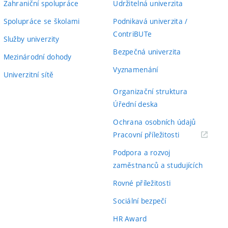
Zahraniční spolupráce
Udržitelná univerzita
Spolupráce se školami
Podnikavá univerzita /
ContriBUTe
Služby univerzity
Bezpečná univerzita
Mezinárodní dohody
Vyznamenání
Univerzitní sítě
Organizační struktura
Úřední deska
Ochrana osobních údajů
(externí
Pracovní příležitosti
odkaz)
Podpora a rozvoj
zaměstnanců a studujících
Rovné příležitosti
Sociální bezpečí
HR Award