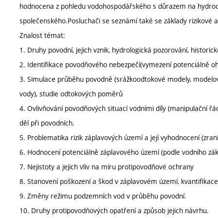
hodnocena z pohledu vodohospodářského s důrazem na hydrody
společenského.Posluchači se seznámí také se základy rizikové 
Znalost témat:
1. Druhy povodní, jejich vznik, hydrologická pozorování, histori
2. Identifikace povodňového nebezpečí(vymezení potenciálně 
3. Simulace průběhu povodně (srážkoodtokové modely, modelo
vody), studie odtokových poměrů
4. Ovlivňování povodňových situací vodními díly (manipulační řá
děl při povodních.
5. Problematika rizik záplavových území a její vyhodnocení (zran
6. Hodnocení potenciálně záplavového území (podle vodního zák
7. Nejistoty a jejich vliv na míru protipovodňové ochrany
8. Stanovení poškození a škod v záplavovém území, kvantifikace
9. Změny režimu podzemních vod v průběhu povodní.
10. Druhy protipovodňových opatření a způsob jejich návrhu.