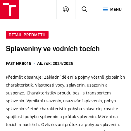
VUT
PŘIHLÁSIT
HLEDAT
MENU
SE
DETAIL PŘEDMĚTU
Splaveniny ve vodních tocích
FAST-NRB015
Ak. rok: 2024/2025
Předmět obsahuje: Základní dělení a pojmy včetně globálních
charakteristik. Vlastnosti vody, splavenin, usazenin a
suspenze. Charakteristiky proudu bez i s transportem
splavenin. Vymílání usazenin, usazování splavenin, pohyb
splavenin včetně charakteristik pohybu splavenin, rovnice
spojitosti pohybu splavenin a průtok splavenin. Měření na
tocích a nádržích. Ovlivňování průtoku a pohybu splavenin.