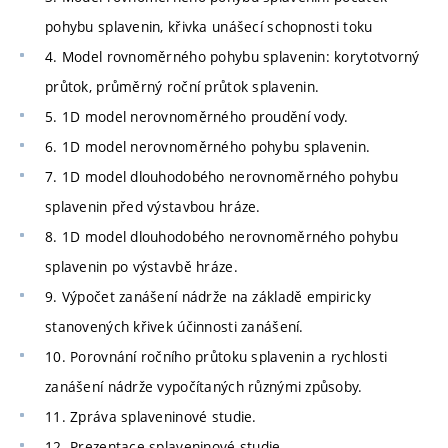
pohybu splavenin, křivka unášecí schopnosti toku
4. Model rovnoměrného pohybu splavenin: korytotvorný
průtok, průměrný roční průtok splavenin.
5. 1D model nerovnoměrného proudění vody.
6. 1D model nerovnoměrného pohybu splavenin.
7. 1D model dlouhodobého nerovnoměrného pohybu
splavenin před výstavbou hráze.
8. 1D model dlouhodobého nerovnoměrného pohybu
splavenin po výstavbě hráze.
9. Výpočet zanášení nádrže na základě empiricky
stanovených křivek účinnosti zanášení.
10. Porovnání ročního průtoku splavenin a rychlosti
zanášení nádrže vypočítaných různými způsoby.
11. Zpráva splaveninové studie.
12. Prezentace splaveninové studie.