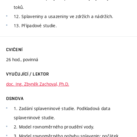
toků.
12. Splaveniny a usazeniny ve zdržích a nádržích.
13. Případové studie.
CVIČENÍ
26 hod., povinná
VYUČUJÍCÍ / LEKTOR
doc. Ing. Zbyněk Zachoval, Ph.D.
OSNOVA
1. Zadání splaveninové studie. Podkladová data
splaveninové studie.
2. Model rovnoměrného proudění vody.
3. Model rovnoměrného pohybu splavenin: počátek