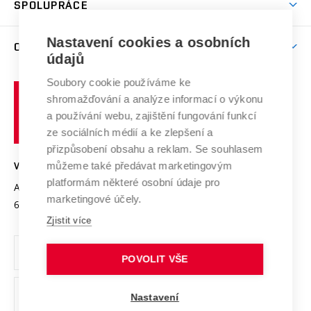
SPOLUPRÁCE
Celoživotní vzdělávání
Brno
Podpora excelence
Závěrečné práce
Studium bez bariér
Zpracování osobních údajů uchazečů o studium
Firemní spolupráce
Mezinárodní vědecká rada
Nastavení cookies a osobních
O UNIVERZITĚ
Doktorské studium
Podpora podnikání
E-přihláška
údajů
Zahraniční spolupráce
Systém zajišťování kvality výzkumu
Profil univerzity
Spolupráce se školami
Soubory cookie používáme ke
Vysoké
Výzkumné infrastruktury
shromažďování a analýze informací o výkonu
Udržitelná univerzita
učení
Služby univerzity
Transfer znalostí
a používání webu, zajištění fungování funkcí
technické
Podnikavá univerzita / ContriBUTe
Mezinárodní dohody
ze sociálních médií a ke zlepšení a
Open Science
v
Bezpečná univerzita
přizpůsobení obsahu a reklam. Se souhlasem
Univerzitní sítě
Brně
Projekty
můžeme také předávat marketingovým
VYSOKÉ UČENÍ TECHNICKÉ V BRNĚ
Vyznamenání
platformám některé osobní údaje pro
Projekty ze strukturálních fondů
Antonínská 548/1
www.vut.cz
marketingové účely.
Organizační struktura
602 00 Brno
vut@vutbr.cz
Specifický výzkum
Zjistit více
Úřední deska
Ochrana osobních údajů
POVOLIT VŠE
(externí
Pracovní příležitosti
Nastavení
odkaz)