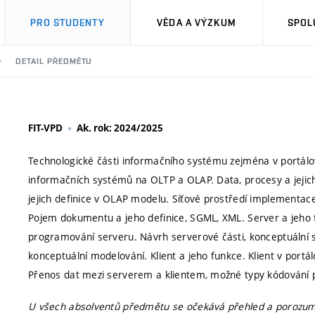
PRO STUDENTY
VĚDA A VÝZKUM
SPOL
DETAIL PŘEDMĚTU
FIT-VPD
Ak. rok: 2024/2025
Technologické části informačního systému zejména v portálové
informačních systémů na OLTP a OLAP. Data, procesy a jejich
jejich definice v OLAP modelu. Síťové prostředí implementace
Pojem dokumentu a jeho definice, SGML, XML. Server a jeho 
programování serveru. Návrh serverové části, konceptuální 
konceptuální modelování. Klient a jeho funkce. Klient v port
Přenos dat mezi serverem a klientem, možné typy kódování
U všech absolventů předmětu se očekává přehled a porozumě