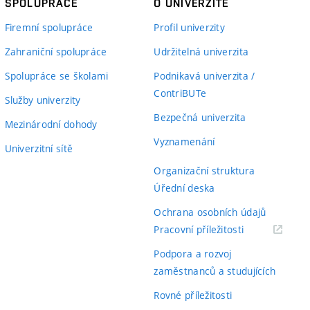
SPOLUPRÁCE
O UNIVERZITĚ
Firemní spolupráce
Profil univerzity
Zahraniční spolupráce
Udržitelná univerzita
Spolupráce se školami
Podnikavá univerzita /
ContriBUTe
Služby univerzity
Bezpečná univerzita
Mezinárodní dohody
Vyznamenání
Univerzitní sítě
Organizační struktura
Úřední deska
Ochrana osobních údajů
(externí
Pracovní příležitosti
odkaz)
Podpora a rozvoj
zaměstnanců a studujících
Rovné příležitosti