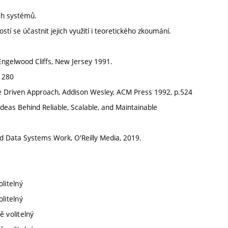
ch systémů.
 se účastnit jejich využití i teoretického zkoumání.
 Engelwood Cliffs, New Jersey 1991.
. 280
se Driven Approach, Addison Wesley, ACM Press 1992, p.524
deas Behind Reliable, Scalable, and Maintainable
ed Data Systems Work, O'Reilly Media, 2019.
litelný
litelný
ě volitelný