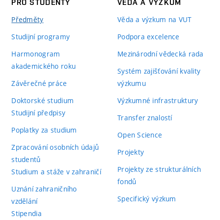
PRO STUDENTY
VĚDA A VÝZKUM
Předměty
Věda a výzkum na VUT
Studijní programy
Podpora excelence
Harmonogram
Mezinárodní vědecká rada
akademického roku
Systém zajišťování kvality
Závěrečné práce
výzkumu
Doktorské studium
Výzkumné infrastruktury
Studijní předpisy
Transfer znalostí
Poplatky za studium
Open Science
Zpracování osobních údajů
Projekty
studentů
Projekty ze strukturálních
Studium a stáže v zahraničí
fondů
Uznání zahraničního
Specifický výzkum
vzdělání
Stipendia