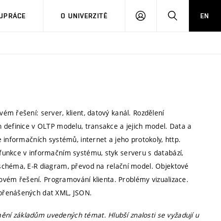
PŘIHLÁSIT
HLEDAT
UPRÁCE
O UNIVERZITĚ
EN
SE
m řešení: server, klient, datový kanál. Rozdělení
 definice v OLTP modelu, transakce a jejich model. Data a
 informačních systémů, internet a jeho protokoly, http.
funkce v informačním systému, styk serveru s databází,
schéma, E-R diagram, převod na relační model. Objektové
álovém řešení. Programování klienta. Problémy vizualizace.
 přenášených dat XML, JSON.
ní základům uvedených témat. Hlubší znalosti se vyžadují u