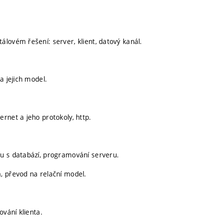
lovém řešení: server, klient, datový kanál.
a jejich model.
rnet a jeho protokoly, http.
u s databází, programování serveru.
, převod na relační model.
ování klienta.