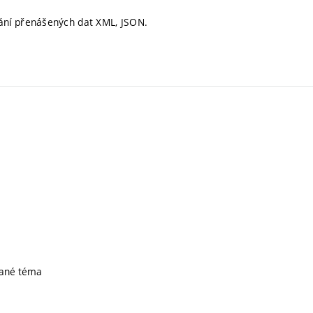
ání přenášených dat XML, JSON.
dané téma