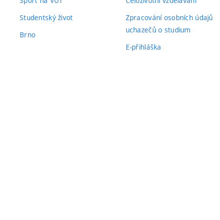
Sport na VUT
Celoživotní vzdělávání
Studentský život
Zpracování osobních údajů
uchazečů o studium
Brno
E-přihláška