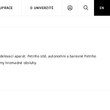
PŘIHLÁSIT
HLEDAT
UPRÁCE
O UNIVERZITĚ
EN
SE
odelovací aparát. Petriho sítě, autonomní a barevné Petriho
témy hromadné obsluhy.