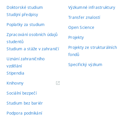
Doktorské studium
Výzkumné infrastruktury
Studijní předpisy
Transfer znalostí
Poplatky za studium
Open Science
Zpracování osobních údajů
Projekty
studentů
Projekty ze strukturálních
Studium a stáže v zahraničí
fondů
Uznání zahraničního
Specifický výzkum
vzdělání
Stipendia
(externí
Knihovny
odkaz)
Sociální bezpečí
Studium bez bariér
Podpora podnikání