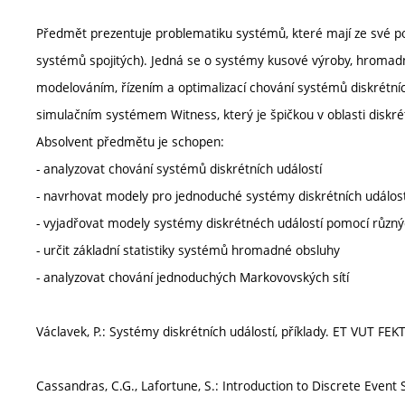
Předmět prezentuje problematiku systémů, které mají ze své pods
systémů spojitých). Jedná se o systémy kusové výroby, hromad
modelováním, řízením a optimalizací chování systémů diskrétních
simulačním systémem Witness, který je špičkou v oblasti diskré
Absolvent předmětu je schopen:
- analyzovat chování systémů diskrétních událostí
- navrhovat modely pro jednoduché systémy diskrétních událost
- vyjadřovat modely systémy diskrétnéch událostí pomocí různý
- určit základní statistiky systémů hromadné obsluhy
- analyzovat chování jednoduchých Markovovských sítí
Václavek, P.: Systémy diskrétních událostí, příklady. ET VUT FEKT
Cassandras, C.G., Lafortune, S.: Introduction to Discrete Event