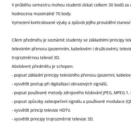
V průběhu semestru mohou studenti získat celkem 30 bodů za ak
hodnocena maximálně 70 body.
Vymezení kontrolované výuky a způsob jejího provádění stanov
Cílem předmětu je seznámit studenty se základními principy telev
televizním přenosu (pozemním, kabelovém i družicovém), televiz
trojrozměrnou televizí 3D.
Abslolvent předmětu je schopen:
- popsat základní principy televizního přenosu (pozemní, kabelový
- vysvětlit postup při digitalizaci obrazových signálů,
- popsat používané metody zdrojového kódování JPEG, MPEG-1,
- popsat způsoby zabezpečení signálu a používané modulace (
- vysvětlit princip televize HDTV,
- vysvětlit principy trojrozměrné televize 3D.