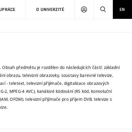
PŘIHLÁSIT
HLEDAT
UPRÁCE
O UNIVERZITĚ
EN
SE
. Obsah předmětu je rozdělen do následujících částí: základní
ání obrazu, televizní obrazovky, soustavy barevné televize,
í - teletext, televizní přijímače, digitalizace obrazových
G-2, MPEG-4 AVC), kanálové kódování (RS kód, konvoluční
QAM, OFDM), televizní přijímače pro příjem DVB, televize s
ize.