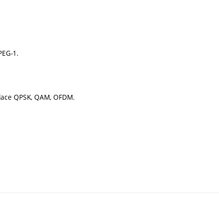
PEG-1.
dulace QPSK, QAM, OFDM.