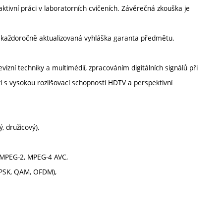
tivní práci v laboratorních cvičeních. Závěrečná zkouška je
í každoročně aktualizovaná vyhláška garanta předmětu.
izní techniky a multimédií, zpracováním digitálních signálů při
í s vysokou rozlišovací schopností HDTV a perspektivní
, družicový),
 MPEG-2, MPEG-4 AVC,
QPSK, QAM, OFDM),