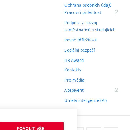
Ochrana osobních údajů
(externí
Pracovní příležitosti
odkaz)
Podpora a rozvoj
zaměstnanců a studujících
Rovné příležitosti
Sociální bezpečí
HR Award
Kontakty
Pro média
(externí
Absolventi
odkaz)
Umělá inteligence (AI)
POVOLIT VŠE