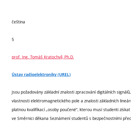
čeština
5
prof. Ing. Tomáš Kratochvíl, Ph.D.
Ústav radioelektroniky (UREL)
Jsou požadovány základní znalosti zpracování digitálních signálů,
vlastnosti elektromagnetického pole a znalosti základních lineá
platnou kvalifikací „osoby poučené“, kterou musí studenti získat
ve Směrnici děkana Seznámení studentů s bezpečnostními před