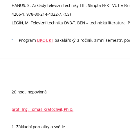
HANUS, S. Základy televizní techniky I-III. Skripta FEKT VUT v 
4206-1, 978-80-214-4022-7. (CS)
LEGÍŇ, M. Televizní technika DVB-T. BEN – technická literatura
Program
BKC-EKT
bakalářský 3 ročník, zimní semestr, pov
26 hod., nepovinná
prof. Ing. Tomáš Kratochvíl, Ph.D.
1. Základní poznatky o světle.