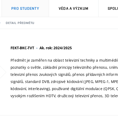
PRO STUDENTY
VĚDA A VÝZKUM
SPOL
DETAIL PŘEDMĚTU
FEKT-BKC-TVT
Ak. rok: 2024/2025
Předmět je zaměřen na oblast televizní techniky a multimédií
poznatky o světle, základní principy televizního přenosu, sním
televizní přenos zvukových signálů, přenos přídavných informac
signálů, standard DVB, zdrojové kódování (JPEG, MPEG-1, MPE
kódování, interleaving), používané digitální modulace (QPSK, 
vysokým rozlišením HDTV, družicový televizní přenos, 3D telev