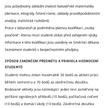
Jsou požadovány základní znalosti bakalářské matematiky
(derivace, integrály, řešení rovnic, základy pravděpodobnostní
analýzy, statistická rozložení).
Práce v laboratoři je podmíněna platnou kvalifikací „osoby
poučené“, kterou musí studenti získat před zahájením výuky.
Informace k této kvalifikaci jsou uvedeny ve Směrnici děkana
Seznámení studentů s bezpečnostními předpisy.
ZPŮSOB ZAKONČENÍ PŘEDMĚTU A PRAVIDLA HODNOCENÍ
STUDENTŮ
Studenti mohou získat maximálně 30 bodů za aktivní práci
během semestru a 70 bodů za závěrečnou zkoušku.
Bodované aktivity jsou následující: jeden test zaměřený na
počítání signálových příkladů (10 bodů), počítačová cvičení
(10 bodů) a domácí úkoly (10 bodů). Závěrečná zkouška