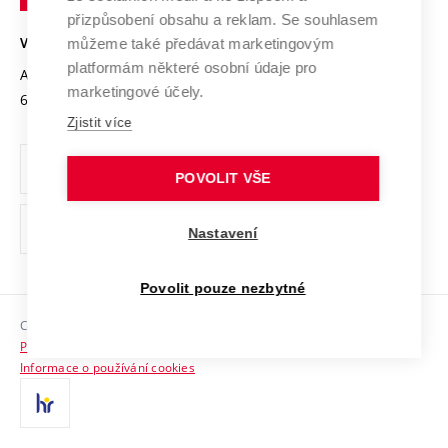
Open Science
v
Bezpečná univerzita
přizpůsobení obsahu a reklam. Se souhlasem
Univerzitní sítě
Brně
Projekty
můžeme také předávat marketingovým
VYSOKÉ UČENÍ TECHNICKÉ V BRNĚ
Vyznamenání
platformám některé osobní údaje pro
Projekty ze strukturálních fondů
Antonínská 548/1
www.vut.cz
marketingové účely.
Organizační struktura
602 00 Brno
vut@vutbr.cz
Specifický výzkum
Zjistit více
Úřední deska
Ochrana osobních údajů
POVOLIT VŠE
(externí
Pracovní příležitosti
Nastavení
odkaz)
Podpora a rozvoj zaměstnanců a studujících
Povolit pouze nezbytné
Rovné příležitosti
Copyright © 2026 VUT
Sociální bezpečí
Prohlášení o přístupnosti
HR Award
Informace o používání cookies
Kontakty