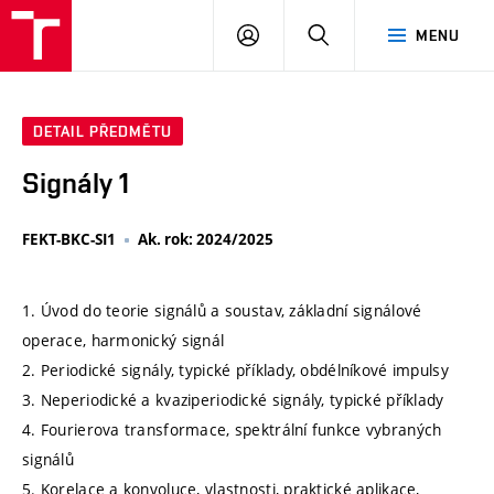
VUT
PŘIHLÁSIT
HLEDAT
MENU
SE
DETAIL PŘEDMĚTU
Signály 1
FEKT-BKC-SI1
Ak. rok: 2024/2025
1. Úvod do teorie signálů a soustav, základní signálové
operace, harmonický signál
2. Periodické signály, typické příklady, obdélníkové impulsy
3. Neperiodické a kvaziperiodické signály, typické příklady
4. Fourierova transformace, spektrální funkce vybraných
signálů
5. Korelace a konvoluce, vlastnosti, praktické aplikace,