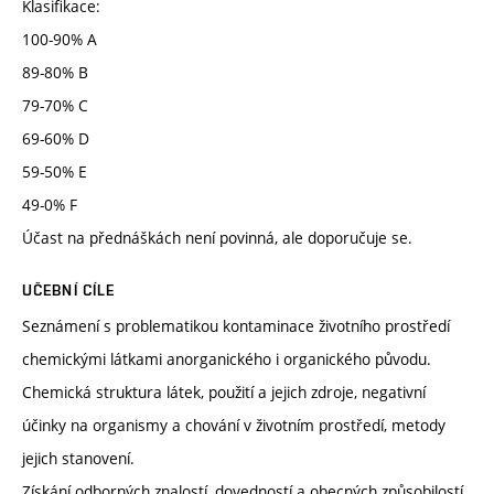
Klasifikace:
100-90% A
89-80% B
79-70% C
69-60% D
59-50% E
49-0% F
Účast na přednáškách není povinná, ale doporučuje se.
UČEBNÍ CÍLE
Seznámení s problematikou kontaminace životního prostředí
chemickými látkami anorganického i organického původu.
Chemická struktura látek, použití a jejich zdroje, negativní
účinky na organismy a chování v životním prostředí, metody
jejich stanovení.
Získání odborných znalostí, dovedností a obecných způsobilostí