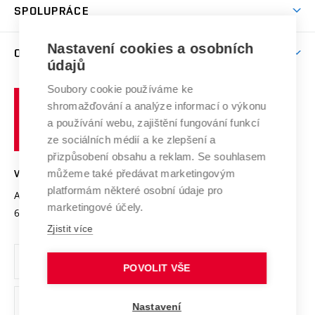
Harmonogram akademického roku
Zpracování osobních údajů studentů
Sociální bezpečí
SPOLUPRÁCE
Celoživotní vzdělávání
Brno
Podpora excelence
Závěrečné práce
Studium bez bariér
Zpracování osobních údajů uchazečů o studium
Firemní spolupráce
Mezinárodní vědecká rada
Nastavení cookies a osobních
O UNIVERZITĚ
Doktorské studium
Podpora podnikání
E-přihláška
údajů
Zahraniční spolupráce
Systém zajišťování kvality výzkumu
Profil univerzity
Spolupráce se školami
Soubory cookie používáme ke
Vysoké
Výzkumné infrastruktury
shromažďování a analýze informací o výkonu
Udržitelná univerzita
učení
Služby univerzity
Transfer znalostí
a používání webu, zajištění fungování funkcí
technické
Podnikavá univerzita / ContriBUTe
Mezinárodní dohody
ze sociálních médií a ke zlepšení a
Open Science
v
Bezpečná univerzita
přizpůsobení obsahu a reklam. Se souhlasem
Univerzitní sítě
Brně
Projekty
můžeme také předávat marketingovým
VYSOKÉ UČENÍ TECHNICKÉ V BRNĚ
Vyznamenání
platformám některé osobní údaje pro
Projekty ze strukturálních fondů
Antonínská 548/1
www.vut.cz
marketingové účely.
Organizační struktura
602 00 Brno
vut@vutbr.cz
Specifický výzkum
Zjistit více
Úřední deska
Ochrana osobních údajů
POVOLIT VŠE
(externí
Pracovní příležitosti
Nastavení