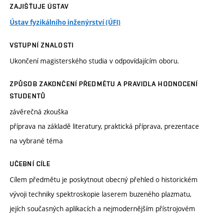
ZAJIŠŤUJE ÚSTAV
Ústav fyzikálního inženýrství (ÚFI)
VSTUPNÍ ZNALOSTI
Ukončení magisterského studia v odpovídajícím oboru.
ZPŮSOB ZAKONČENÍ PŘEDMĚTU A PRAVIDLA HODNOCENÍ
STUDENTŮ
závěrečná zkouška
příprava na základě literatury, praktická příprava, prezentace
na vybrané téma
UČEBNÍ CÍLE
Cílem předmětu je poskytnout obecný přehled o historickém
vývoji techniky spektroskopie laserem buzeného plazmatu,
jejích současných aplikacích a nejmodernějším přístrojovém