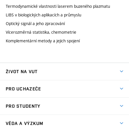
Termodynamické vlastnosti laserem buzeného plazmatu
LIBS v biologických aplikacích a průmyslu
Optický signál a jeho zpracování
Vícerozměrná statistika, chemometrie
Komplementární metody a jejich spojení
ŽIVOT NA VUT
Atmosféra VUT
PRO UCHAZEČE
Prostory školy
Proč na VUT
Koleje
PRO STUDENTY
Studijní programy
Stravování
Předměty
Studijní předpisy
Studium a stáže v zahraničí
Stipendia
Dny otevřených dveří
VĚDA A VÝZKUM
Sport na VUT
(externí
Studijní programy
Poplatky za studium
Uznání zahraničního vzdělání
Knihovny