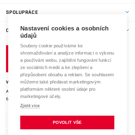
Aktivity pro juniory
Studentský život
odkaz)
Věda a výzkum na VUT
Harmonogram akademického roku
Zpracování osobních údajů studentů
Sociální bezpečí
SPOLUPRÁCE
Celoživotní vzdělávání
Brno
Podpora excelence
Závěrečné práce
Studium bez bariér
Zpracování osobních údajů uchazečů o studium
Firemní spolupráce
Mezinárodní vědecká rada
Nastavení cookies a osobních
O UNIVERZITĚ
Doktorské studium
Podpora podnikání
E-přihláška
údajů
Zahraniční spolupráce
Systém zajišťování kvality výzkumu
Profil univerzity
Spolupráce se školami
Soubory cookie používáme ke
Vysoké
Výzkumné infrastruktury
shromažďování a analýze informací o výkonu
Udržitelná univerzita
učení
Služby univerzity
Transfer znalostí
a používání webu, zajištění fungování funkcí
technické
Podnikavá univerzita / ContriBUTe
Mezinárodní dohody
ze sociálních médií a ke zlepšení a
Open Science
v
Bezpečná univerzita
přizpůsobení obsahu a reklam. Se souhlasem
Univerzitní sítě
Brně
Projekty
můžeme také předávat marketingovým
VYSOKÉ UČENÍ TECHNICKÉ V BRNĚ
Vyznamenání
platformám některé osobní údaje pro
Projekty ze strukturálních fondů
Antonínská 548/1
www.vut.cz
marketingové účely.
Organizační struktura
602 00 Brno
vut@vutbr.cz
Specifický výzkum
Zjistit více
Úřední deska
Ochrana osobních údajů
POVOLIT VŠE