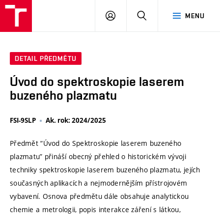
VUT
PŘIHLÁSIT
HLEDAT
MENU
SE
DETAIL PŘEDMĚTU
Úvod do spektroskopie laserem
buzeného plazmatu
FSI-9SLP
Ak. rok: 2024/2025
Předmět “Úvod do Spektroskopie laserem buzeného
plazmatu” přináší obecný přehled o historickém vývoji
techniky spektroskopie laserem buzeného plazmatu, jejích
současných aplikacích a nejmodernějším přístrojovém
vybavení. Osnova předmětu dále obsahuje analytickou
chemie a metrologii, popis interakce záření s látkou,