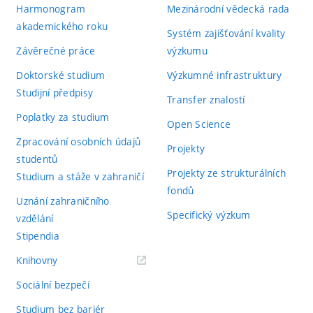
Harmonogram
Mezinárodní vědecká rada
akademického roku
Systém zajišťování kvality
Závěrečné práce
výzkumu
Doktorské studium
Výzkumné infrastruktury
Studijní předpisy
Transfer znalostí
Poplatky za studium
Open Science
Zpracování osobních údajů
Projekty
studentů
Projekty ze strukturálních
Studium a stáže v zahraničí
fondů
Uznání zahraničního
Specifický výzkum
vzdělání
Stipendia
(externí
Knihovny
odkaz)
Sociální bezpečí
Studium bez bariér