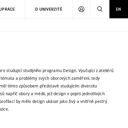
PŘIHLÁSIT
HLEDAT
UPRÁCE
O UNIVERZITĚ
EN
SE
 studující studijního programu Design. Vyučující z ateliérů
í témata a problémy svých oborových zaměření, tedy
měl tímto způsobem představit studujícím diverzitu
napříč obory a médii, jež design v pojetí jednotlivých
rofilací by mělo design ukázat jako živý a vnitřně pestrý
zice.