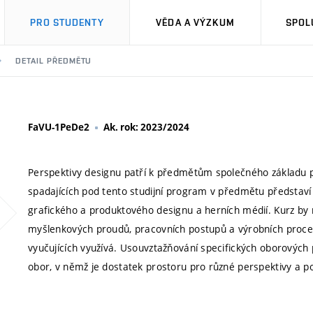
PRO STUDENTY
VĚDA A VÝZKUM
SPOL
DETAIL PŘEDMĚTU
FaVU-1PeDe2
Ak. rok: 2023/2024
Perspektivy designu patří k předmětům společného základu pro
spadajících pod tento studijní program v předmětu představ
grafického a produktového designu a herních médií. Kurz by 
myšlenkových proudů, pracovních postupů a výrobních procesů 
vyučujících využívá. Usouvztažňování specifických oborových p
obor, v němž je dostatek prostoru pro různé perspektivy a po