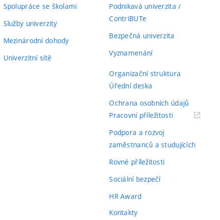
Spolupráce se školami
Podnikavá univerzita /
ContriBUTe
Služby univerzity
Bezpečná univerzita
Mezinárodní dohody
Vyznamenání
Univerzitní sítě
Organizační struktura
Úřední deska
Ochrana osobních údajů
(externí
Pracovní příležitosti
odkaz)
Podpora a rozvoj
zaměstnanců a studujících
Rovné příležitosti
Sociální bezpečí
HR Award
Kontakty