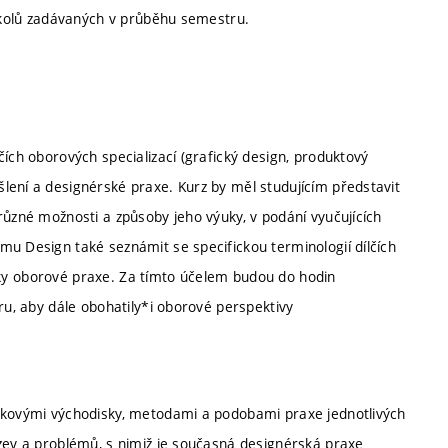
 úkolů zadávaných v průběhu semestru.
čích oborových specializací (grafický design, produktový
lení a designérské praxe. Kurz by měl studujícím představit
různé možnosti a způsoby jeho výuky, v podání vyučujících
mu Design také seznámit se specifickou terminologií dílčích
cifiky oborové praxe. Za tímto účelem budou do hodin
ru, aby dále obohatily*i oborové perspektivy
enkovými východisky, metodami a podobami praxe jednotlivých
ýzev a problémů, s nimiž je současná designérská praxe