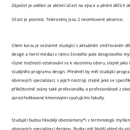
Zápočet je udělen za aktivní účast na výuce a plnění dílčích
Účast je povinná. Tolerovány jsou 2 neomluvené absence.
Cílem kurzu je seznámit studující s aktuálním směřováním díl
design a herní média) v rámci širokého pole designového myš
různé možnosti vztahování se k vlastnímu oboru, stejně jako 
studijního programu design. Předmět by měl studující progra
oborových specializací, s jejich nástroji, stejně jako se spe
příležitostně zvány také profesionálky a profesionálové z obo
zprostředkované kmenovými vyučujícími fakulty.
Studující budou hlouběji obeznámeny*i s terminologií, myšl
oborových specializací designu. Budou mít hlubší vhled do v