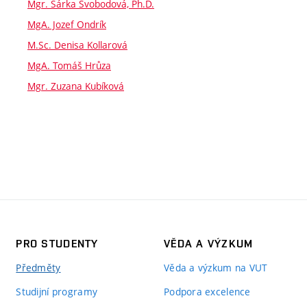
Mgr. Šárka Svobodová, Ph.D.
MgA. Jozef Ondrík
M.Sc. Denisa Kollarová
MgA. Tomáš Hrůza
Mgr. Zuzana Kubíková
PRO STUDENTY
VĚDA A VÝZKUM
Předměty
Věda a výzkum na VUT
Studijní programy
Podpora excelence