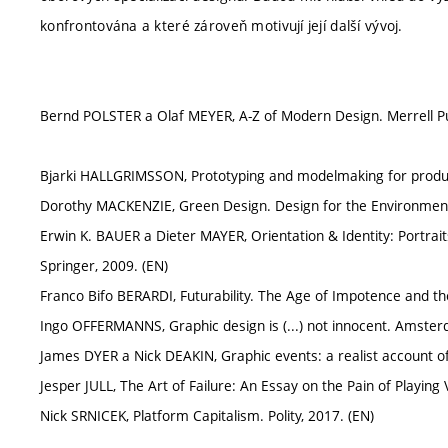
konfrontována a které zároveň motivují její další vývoj.
Bernd POLSTER a Olaf MEYER, A-Z of Modern Design. Merrell Pub
Bjarki HALLGRIMSSON, Prototyping and modelmaking for produc
Dorothy MACKENZIE, Green Design. Design for the Environment
Erwin K. BAUER a Dieter MAYER, Orientation & Identity: Portrai
Springer, 2009. (EN)
Franco Bifo BERARDI, Futurability. The Age of Impotence and the
Ingo OFFERMANNS, Graphic design is (...) not innocent. Amsterd
James DYER a Nick DEAKIN, Graphic events: a realist account o
Jesper JULL, The Art of Failure: An Essay on the Pain of Playin
Nick SRNICEK, Platform Capitalism. Polity, 2017. (EN)