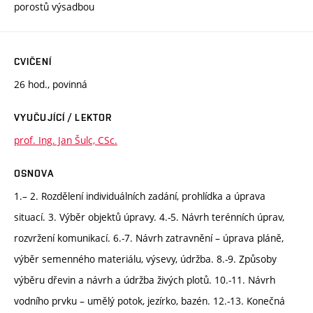
porostů výsadbou
CVIČENÍ
26 hod., povinná
VYUČUJÍCÍ / LEKTOR
prof. Ing. Jan Šulc, CSc.
OSNOVA
1.– 2. Rozdělení individuálních zadání, prohlídka a úprava
situací. 3. Výběr objektů úpravy. 4.-5. Návrh terénních úprav,
rozvržení komunikací. 6.-7. Návrh zatravnění – úprava pláně,
výběr semenného materiálu, výsevy, údržba. 8.-9. Způsoby
výběru dřevin a návrh a údržba živých plotů. 10.-11. Návrh
vodního prvku – umělý potok, jezírko, bazén. 12.-13. Konečná