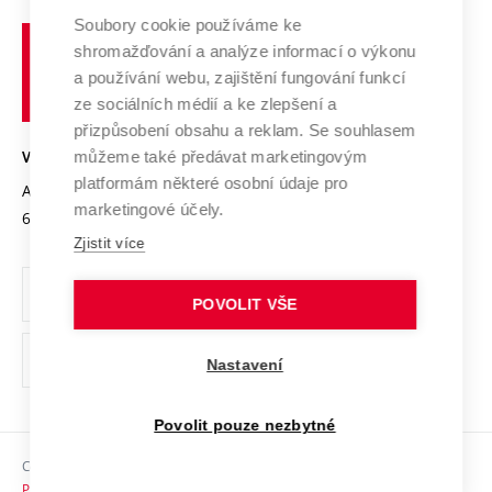
Profil univerzity
Spolupráce se školami
Soubory cookie používáme ke
Vysoké
Výzkumné infrastruktury
shromažďování a analýze informací o výkonu
Udržitelná univerzita
učení
Služby univerzity
Transfer znalostí
a používání webu, zajištění fungování funkcí
technické
Podnikavá univerzita / ContriBUTe
Mezinárodní dohody
ze sociálních médií a ke zlepšení a
Open Science
v
Bezpečná univerzita
přizpůsobení obsahu a reklam. Se souhlasem
Univerzitní sítě
Brně
Projekty
můžeme také předávat marketingovým
VYSOKÉ UČENÍ TECHNICKÉ V BRNĚ
Vyznamenání
platformám některé osobní údaje pro
Projekty ze strukturálních fondů
Antonínská 548/1
www.vut.cz
marketingové účely.
Organizační struktura
602 00 Brno
vut@vutbr.cz
Specifický výzkum
Zjistit více
Úřední deska
Ochrana osobních údajů
POVOLIT VŠE
(externí
Pracovní příležitosti
Nastavení
odkaz)
Podpora a rozvoj zaměstnanců a studujících
Povolit pouze nezbytné
Rovné příležitosti
Copyright © 2026 VUT
Sociální bezpečí
Prohlášení o přístupnosti