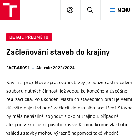
VUT
PŘIHLÁSIT
HLEDAT
MENU
SE
DETAIL PŘEDMĚTU
Začleňování staveb do krajiny
FAST-AR051
Ak. rok: 2023/2024
Návrh a projektové zpracování stavby je pouze částí v celém
souboru nutných činností jež vedou ke konečné a úspěšné
realizaci díla. Po ukončení vlastních stavebních prací je velmi
důležité objekt vhodně začlenit do okolního prostředí. Stavba
by měla nenásilně splynout s okolní krajinou, případně
alespoň v krajině nepůsobit rušivě.K tomu kromě vlastního
vzhledu stavby mohou výrazně napomoci také vhodné