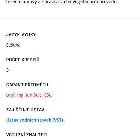
terénní úpravy a správná volba vegetační doprovodu.
JAZYK VÝUKY
čeština
POČET KREDITŮ
3
GARANT PŘEDMĚTU
prof. Ing. Jan Šulc, CSc.
ZAJIŠŤUJE ÚSTAV
Ústav vodních staveb (VST)
VSTUPNÍ ZNALOSTI