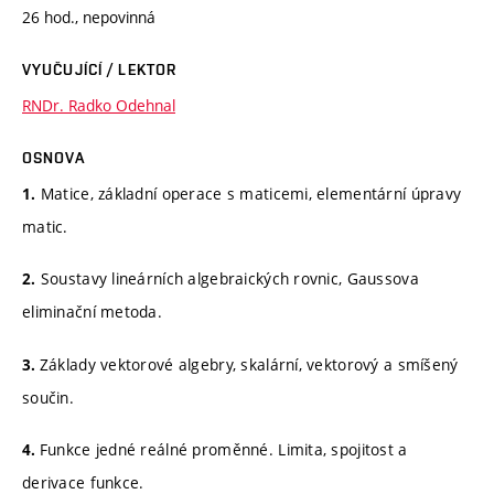
26 hod., nepovinná
VYUČUJÍCÍ / LEKTOR
RNDr. Radko Odehnal
OSNOVA
Matice, základní operace s maticemi, elementární úpravy
1.
matic.
Soustavy lineárních algebraických rovnic, Gaussova
2.
eliminační metoda.
Základy vektorové algebry, skalární, vektorový a smíšený
3.
součin.
Funkce jedné reálné proměnné. Limita, spojitost a
4.
derivace funkce.