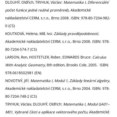
DLOUHÝ, Oldřich, TRYHUK, Václav:
Matematika I, Diferenciální
počet funkce jedné reálné proměnné
}, Akademické
nakladatelství CERM, s.r.o., Brno 2008. ISBN: 978-80-7204-982-
0 (CS)
KOUTKOVÁ, Helena, Mill, Ivo:
Základy pravděpodobnosti
,
Akademické nakladatelství CERM, s.r.o., Brno 2008. ISBN: 978-
80-7204-574-7 (CS)
LARSON, Ron, HOSTETLER, Rober, EDWARDS Bruce:
Calculus
With Analytic Geometry
, 8th edition, Brooks Cole, 2005. ISBN:
978-0618502981 (EN)
NOVOTNÝ, Jiří:
Matematika I, Modul 1, Základy lineární algebry
,
Akademické nakladatelství CERM, s.r.o., Brno 2004. ISBN: 978-
80-7204-748-2 (CS)
TRYHUK, Václav, DLOUHÝ, Oldřich:
Matematika I, Modul GA01–
M01, Vybrané části a aplikace vektorového počtu
, Akademické