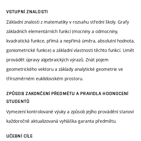
VSTUPNÍ ZNALOSTI
Základní znalosti z matematiky v rozsahu střední školy. Grafy
základních elementárních funkcí (mocniny a odmocniny,
kvadratická funkce, přímá a nepřímá úměra, absolutní hodnota,
goniometrické funkce) a základní vlastnosti těchto funkcí. Umět
provádět úpravy algebraických výrazů. Znát pojem
geometrického vektoru a základy analytické geometrie ve
třírozměrném euklidovském prostoru.
ZPŮSOB ZAKONČENÍ PŘEDMĚTU A PRAVIDLA HODNOCENÍ
STUDENTŮ
Vymezení kontrolované výuky a způsob jejího provádění stanoví
každoročně aktualizovaná vyhláška garanta předmětu.
UČEBNÍ CÍLE