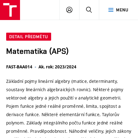
VUT
PŘIHLÁSIT
HLEDAT
MENU
SE
DETAIL PŘEDMĚTU
Matematika (APS)
FAST-BAA014
Ak. rok: 2023/2024
Základní pojmy lineární algebry (matice, determinanty,
soustavy lineárních algebraických rovnic). Některé pojmy
vektorové algebry a jejich použití v analytické geometrii.
Pojem funkce jedné reálné proměnné, limita, spojitost a
derivace funkce. Některé elementární funkce, Taylorův
polynom. Základy integrálního počtu funkce jedné reálné
proměnné. Pravděpodobnost. Náhodné veličiny, jejich zákony