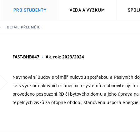
PRO STUDENTY
VĚDA A VÝZKUM
SPOL
DETAIL PŘEDMĚTU
FAST-BHB047
Ak. rok: 2023/2024
Navrhování Budov s téměř nulovou spotřebou a Pasivních do
se s využitím aktivních slunečních systémů a obnovitelných z
provedeno posouzení RD či bytového domu a jeho úprava na v
tepelných zisků za otopné období, stanovena úspora energie 