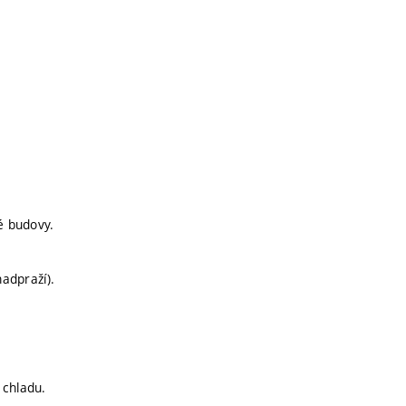
é budovy.
nadpraží).
 chladu.