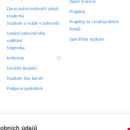
Open Science
Zpracování osobních údajů
Projekty
studentů
Projekty ze strukturálních
Studium a stáže v zahraničí
fondů
Uznání zahraničního
Specifický výzkum
vzdělání
Stipendia
(externí
Knihovny
odkaz)
Sociální bezpečí
Studium bez bariér
Podpora podnikání
sobních údajů