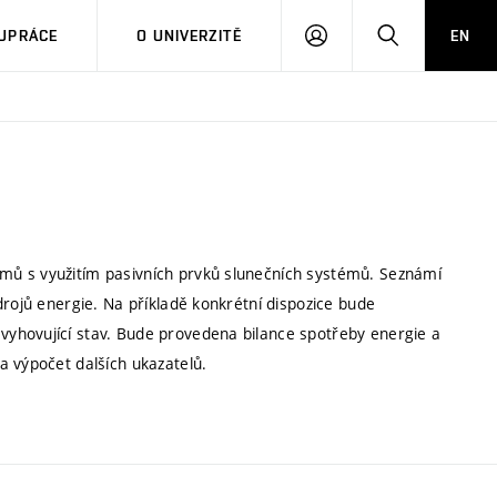
PŘIHLÁSIT
HLEDAT
UPRÁCE
O UNIVERZITĚ
EN
SE
mů s využitím pasivních prvků slunečních systémů. Seznámí
drojů energie. Na příkladě konkrétní dispozice bude
yhovující stav. Bude provedena bilance spotřeby energie a
a výpočet dalších ukazatelů.