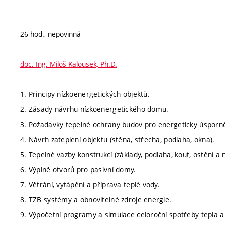
26 hod., nepovinná
doc. Ing. Miloš Kalousek, Ph.D.
1. Principy nízkoenergetických objektů.
2. Zásady návrhu nízkoenergetického domu.
3. Požadavky tepelné ochrany budov pro energeticky úsporn
4. Návrh zateplení objektu (stěna, střecha, podlaha, okna).
5. Tepelné vazby konstrukcí (základy, podlaha, kout, ostění a 
6. Výplně otvorů pro pasivní domy.
7. Větrání, vytápění a příprava teplé vody.
8. TZB systémy a obnovitelné zdroje energie.
9. Výpočetní programy a simulace celoroční spotřeby tepla a