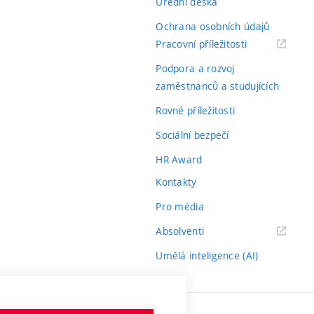
Úřední deska
Ochrana osobních údajů
(externí
Pracovní příležitosti
odkaz)
Podpora a rozvoj
zaměstnanců a studujících
Rovné příležitosti
Sociální bezpečí
HR Award
Kontakty
Pro média
(externí
Absolventi
odkaz)
Umělá inteligence (AI)