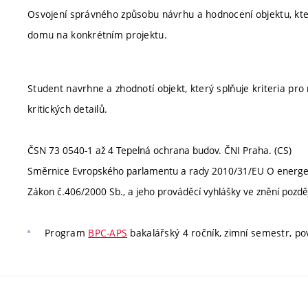
Osvojení správného způsobu návrhu a hodnocení objektu, kter
domu na konkrétním projektu.
Student navrhne a zhodnotí objekt, který splňuje kriteria pr
kritických detailů.
ČSN 73 0540-1 až 4 Tepelná ochrana budov. ČNI Praha. (CS)
Směrnice Evropského parlamentu a rady 2010/31/EU O energetic
Zákon č.406/2000 Sb., a jeho prováděcí vyhlášky ve znění pozděj
Program
BPC-APS
bakalářský 4 ročník, zimní semestr, pov