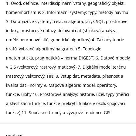
1. Úvod, definice, interdisciplinární vztahy, geografický objekt,
homeomorfismus 2. Informační systémy: typy, metody návrhu
3. Databázové systémy: relační algebra, jazyk SQL, prostorové
indexy, prostorové dotazy, dolování dat (shluková analýza,
umělé neuronové sítě, genetické algoritmy) 4. Základy teorie
grafů, vybrané algoritmy na grafech 5. Topologie
(matematická, pragmatická – norma DIGEST) 6. Datové modely
v GIS (vektorový, rastrový, maticový) 7. Digitální model terénu
(rastrový, vektorový, TIN) 8. Vstup dat, metadata, přesnost a
kvalita dat - normy 9. Mapová algebra: model, operátory,
funkce, úlohy 10. Prostorové analýzy: historie, účel, typy (měřicí
a klasifikační funkce, funkce překrytí, funkce v okolí, spojovací
funkce) 11. Současné trendy a vývojové tendence GIS