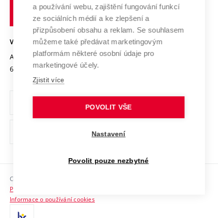
učení
Služby univerzity
Transfer znalostí
a používání webu, zajištění fungování funkcí
technické
Podnikavá univerzita / ContriBUTe
Mezinárodní dohody
ze sociálních médií a ke zlepšení a
Open Science
v
Bezpečná univerzita
přizpůsobení obsahu a reklam. Se souhlasem
Univerzitní sítě
Brně
Projekty
můžeme také předávat marketingovým
VYSOKÉ UČENÍ TECHNICKÉ V BRNĚ
Vyznamenání
platformám některé osobní údaje pro
Projekty ze strukturálních fondů
Antonínská 548/1
www.vut.cz
marketingové účely.
Organizační struktura
602 00 Brno
vut@vutbr.cz
Specifický výzkum
Zjistit více
Úřední deska
Ochrana osobních údajů
POVOLIT VŠE
(externí
Pracovní příležitosti
Nastavení
odkaz)
Podpora a rozvoj zaměstnanců a studujících
Povolit pouze nezbytné
Rovné příležitosti
Copyright © 2026 VUT
Sociální bezpečí
Prohlášení o přístupnosti
HR Award
Informace o používání cookies