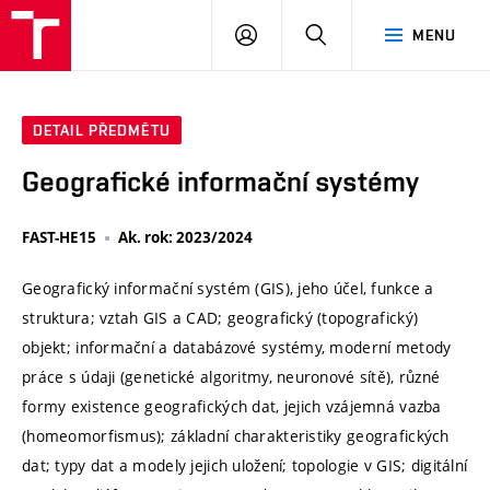
VUT
PŘIHLÁSIT
HLEDAT
MENU
SE
DETAIL PŘEDMĚTU
Geografické informační systémy
FAST-HE15
Ak. rok: 2023/2024
Geografický informační systém (GIS), jeho účel, funkce a
struktura; vztah GIS a CAD; geografický (topografický)
objekt; informační a databázové systémy, moderní metody
práce s údaji (genetické algoritmy, neuronové sítě), různé
formy existence geografických dat, jejich vzájemná vazba
(homeomorfismus); základní charakteristiky geografických
dat; typy dat a modely jejich uložení; topologie v GIS; digitální