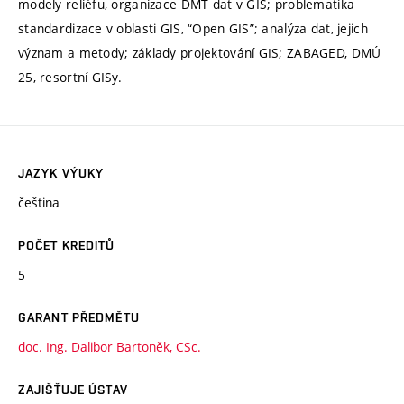
modely reliéfu, organizace DMT dat v GIS; problematika
standardizace v oblasti GIS, “Open GIS”; analýza dat, jejich
význam a metody; základy projektování GIS; ZABAGED, DMÚ
25, resortní GISy.
JAZYK VÝUKY
čeština
POČET KREDITŮ
5
GARANT PŘEDMĚTU
doc. Ing. Dalibor Bartoněk, CSc.
ZAJIŠŤUJE ÚSTAV