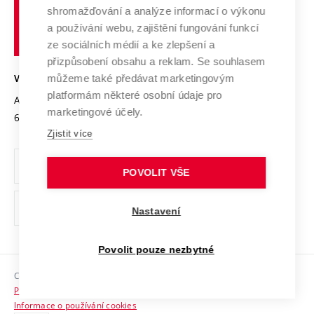
Vysoké
Výzkumné infrastruktury
shromažďování a analýze informací o výkonu
Udržitelná univerzita
učení
Služby univerzity
Transfer znalostí
a používání webu, zajištění fungování funkcí
technické
Podnikavá univerzita / ContriBUTe
Mezinárodní dohody
ze sociálních médií a ke zlepšení a
Open Science
v
Bezpečná univerzita
přizpůsobení obsahu a reklam. Se souhlasem
Univerzitní sítě
Brně
Projekty
můžeme také předávat marketingovým
VYSOKÉ UČENÍ TECHNICKÉ V BRNĚ
Vyznamenání
platformám některé osobní údaje pro
Projekty ze strukturálních fondů
Antonínská 548/1
www.vut.cz
marketingové účely.
Organizační struktura
602 00 Brno
vut@vutbr.cz
Specifický výzkum
Zjistit více
Úřední deska
Ochrana osobních údajů
POVOLIT VŠE
(externí
Pracovní příležitosti
Nastavení
odkaz)
Podpora a rozvoj zaměstnanců a studujících
Povolit pouze nezbytné
Rovné příležitosti
Copyright © 2026 VUT
Sociální bezpečí
Prohlášení o přístupnosti
HR Award
Informace o používání cookies