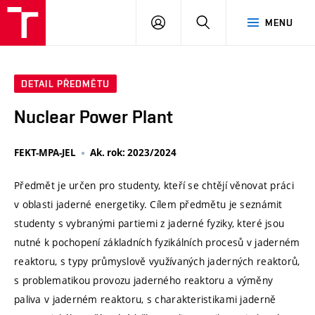
VUT
PŘIHLÁSIT
HLEDAT
MENU
SE
DETAIL PŘEDMĚTU
Nuclear Power Plant
FEKT-MPA-JEL
Ak. rok: 2023/2024
Předmět je určen pro studenty, kteří se chtějí věnovat práci
v oblasti jaderné energetiky. Cílem předmětu je seznámit
studenty s vybranými partiemi z jaderné fyziky, které jsou
nutné k pochopení základních fyzikálních procesů v jaderném
reaktoru, s typy průmyslově využívaných jaderných reaktorů,
s problematikou provozu jaderného reaktoru a výměny
paliva v jaderném reaktoru, s charakteristikami jaderně