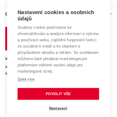
Brno
Podpora excelence
Závěrečné práce
Studium bez bariér
Zpracování osobních údajů uchazečů o studium
Firemní spolupráce
Mezinárodní vědecká rada
Nastavení cookies a osobních
O UNIVERZITĚ
Doktorské studium
Podpora podnikání
E-přihláška
údajů
Zahraniční spolupráce
Systém zajišťování kvality výzkumu
Profil univerzity
Spolupráce se školami
Soubory cookie používáme ke
Vysoké
Výzkumné infrastruktury
shromažďování a analýze informací o výkonu
Udržitelná univerzita
učení
Služby univerzity
Transfer znalostí
a používání webu, zajištění fungování funkcí
technické
Podnikavá univerzita / ContriBUTe
Mezinárodní dohody
ze sociálních médií a ke zlepšení a
Open Science
v
Bezpečná univerzita
přizpůsobení obsahu a reklam. Se souhlasem
Univerzitní sítě
Brně
Projekty
můžeme také předávat marketingovým
VYSOKÉ UČENÍ TECHNICKÉ V BRNĚ
Vyznamenání
platformám některé osobní údaje pro
Projekty ze strukturálních fondů
Antonínská 548/1
www.vut.cz
marketingové účely.
Organizační struktura
602 00 Brno
vut@vutbr.cz
Specifický výzkum
Zjistit více
Úřední deska
Ochrana osobních údajů
POVOLIT VŠE
(externí
Pracovní příležitosti
Nastavení
odkaz)
Podpora a rozvoj zaměstnanců a studujících