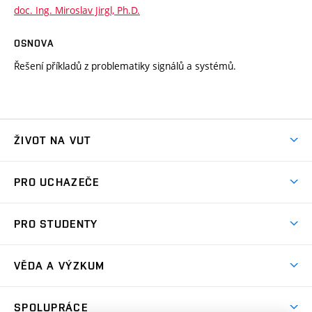
doc. Ing. Miroslav Jirgl, Ph.D.
OSNOVA
Řešení příkladů z problematiky signálů a systémů.
ŽIVOT NA VUT
Atmosféra VUT
PRO UCHAZEČE
Prostory školy
Proč na VUT
Koleje
PRO STUDENTY
Studijní programy
Stravování
Předměty
Studijní předpisy
Studium a stáže v zahraničí
Stipendia
Dny otevřených dveří
VĚDA A VÝZKUM
Sport na VUT
(externí
Studijní programy
Poplatky za studium
Uznání zahraničního vzdělání
Knihovny
Aktivity pro juniory
Studentský život
odkaz)
Věda a výzkum na VUT
Harmonogram akademického roku
Zpracování osobních údajů studentů
Sociální bezpečí
SPOLUPRÁCE
Celoživotní vzdělávání