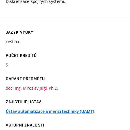
Diskretizace spojitých systémů.
JAZYK VÝUKY
čeština
POČET KREDITŮ
5
GARANT PŘEDMĚTU
doc. Ing. Miroslav Jirgl, Ph.D.
ZAJIŠŤUJE ÚSTAV
Ústav automatizace a měřicí techniky (UAMT)
VSTUPNÍ ZNALOSTI