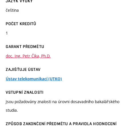
JAZYK VÝUKY
čeština
POČET KREDITŮ
1
GARANT PŘEDMĚTU
doc. Ing. Petr Číka, Ph.D.
ZAJIŠŤUJE ÚSTAV
Ústav telekomunikací (UTKO)
VSTUPNÍ ZNALOSTI
Jsou požadovány znalosti na úrovni dosavadního bakalářského
studia.
ZPŮSOB ZAKONČENÍ PŘEDMĚTU A PRAVIDLA HODNOCENÍ