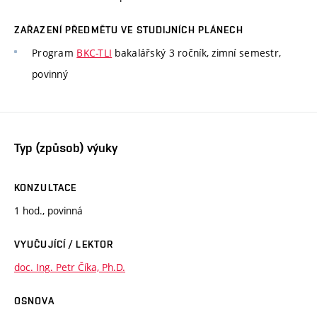
ZAŘAZENÍ PŘEDMĚTU VE STUDIJNÍCH PLÁNECH
Program
BKC-TLI
bakalářský 3 ročník, zimní semestr,
povinný
Typ (způsob) výuky
KONZULTACE
1 hod., povinná
VYUČUJÍCÍ / LEKTOR
doc. Ing. Petr Číka, Ph.D.
OSNOVA