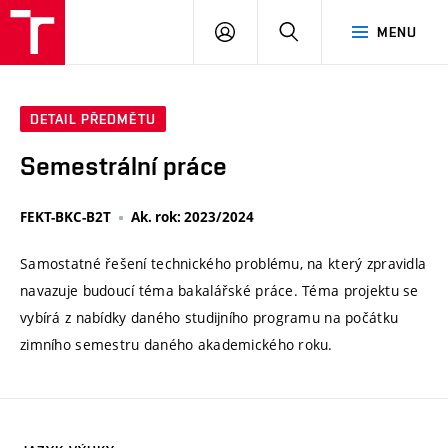
VUT
PŘIHLÁSIT
HLEDAT
MENU
SE
DETAIL PŘEDMĚTU
Semestrální práce
FEKT-BKC-B2T
Ak. rok: 2023/2024
Samostatné řešení technického problému, na který zpravidla
navazuje budoucí téma bakalářské práce. Téma projektu se
vybírá z nabídky daného studijního programu na počátku
zimního semestru daného akademického roku.