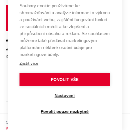
Profil univerzity
Spolupráce se školami
Soubory cookie používáme ke
Vysoké
Výzkumné infrastruktury
shromažďování a analýze informací o výkonu
Udržitelná univerzita
učení
Služby univerzity
Transfer znalostí
a používání webu, zajištění fungování funkcí
technické
Podnikavá univerzita / ContriBUTe
Mezinárodní dohody
ze sociálních médií a ke zlepšení a
Open Science
v
Bezpečná univerzita
přizpůsobení obsahu a reklam. Se souhlasem
Univerzitní sítě
Brně
Projekty
můžeme také předávat marketingovým
VYSOKÉ UČENÍ TECHNICKÉ V BRNĚ
Vyznamenání
platformám některé osobní údaje pro
Projekty ze strukturálních fondů
Antonínská 548/1
www.vut.cz
marketingové účely.
Organizační struktura
602 00 Brno
vut@vutbr.cz
Specifický výzkum
Zjistit více
Úřední deska
Ochrana osobních údajů
POVOLIT VŠE
(externí
Pracovní příležitosti
Nastavení
odkaz)
Podpora a rozvoj zaměstnanců a studujících
Povolit pouze nezbytné
Rovné příležitosti
Copyright © 2026 VUT
Sociální bezpečí
Prohlášení o přístupnosti