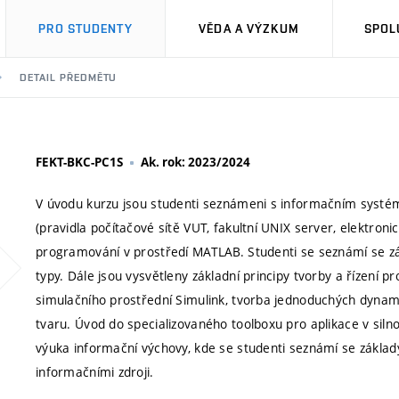
PRO STUDENTY
VĚDA A VÝZKUM
SPOL
DETAIL PŘEDMĚTU
FEKT-BKC-PC1S
Ak. rok: 2023/2024
V úvodu kurzu jsou studenti seznámeni s informačním systém
(pravidla počítačové sítě VUT, fakultní UNIX server, elektroni
programování v prostředí MATLAB. Studenti se seznámí se zá
typy. Dále jsou vysvětleny základní principy tvorby a řízení 
simulačního prostřední Simulink, tvorba jednoduchých dynami
tvaru. Úvod do specializovaného toolboxu pro aplikace v siln
výuka informační výchovy, kde se studenti seznámí se základ
informačními zdroji.