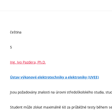
čeština
5
Ing. Ivo Pazdera, Ph.D.
Ústav výkonové elektrotechniky a elektroniky (UVEE)
Jsou požadovány znalosti na úrovni středoškolského studia, stu
Student může získat maximálně 60 za průběžné testy během sem