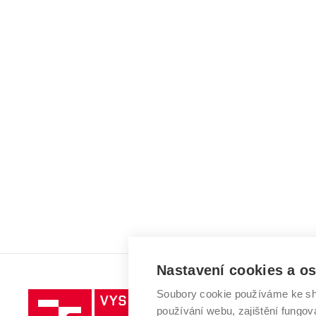
Nastavení cookies a o
Soubory cookie používáme ke sh
Vysoké
používání webu, zajištění fungová
učení