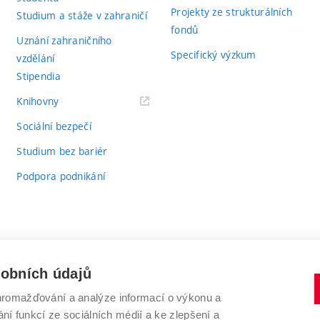
Projekty ze strukturálních
Studium a stáže v zahraničí
fondů
Uznání zahraničního
Specifický výzkum
vzdělání
Stipendia
(externí
Knihovny
odkaz)
Sociální bezpečí
Studium bez bariér
Podpora podnikání
sobních údajů
romažďování a analýze informací o výkonu a
VYSOKÉ UČENÍ TECHNICKÉ V BRNĚ
ní funkcí ze sociálních médií a ke zlepšení a