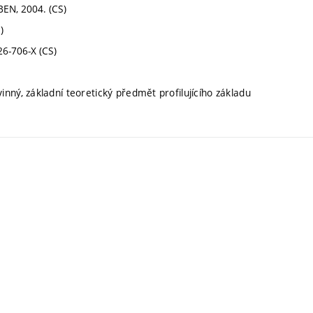
 BEN, 2004. (CS)
)
26-706-X (CS)
inný, základní teoretický předmět profilujícího základu