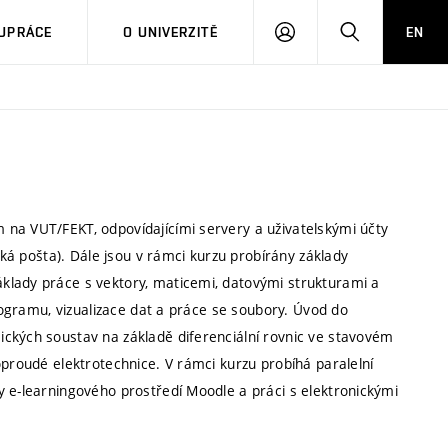
PŘIHLÁSIT
HLEDAT
UPRÁCE
O UNIVERZITĚ
EN
SE
 na VUT/FEKT, odpovídajícími servery a uživatelskými účty
cká pošta). Dále jsou v rámci kurzu probírány základy
klady práce s vektory, maticemi, datovými strukturami a
programu, vizualizace dat a práce se soubory. Úvod do
ckých soustav na základě diferenciální rovnic ve stavovém
oproudé elektrotechnice. V rámci kurzu probíhá paralelní
y e-learningového prostředí Moodle a práci s elektronickými