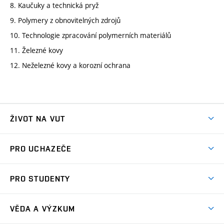
8. Kaučuky a technická pryž
9. Polymery z obnovitelných zdrojů
10. Technologie zpracování polymerních materiálů
11. Železné kovy
12. Neželezné kovy a korozní ochrana
ŽIVOT NA VUT
Atmosféra VUT
PRO UCHAZEČE
Prostory školy
Proč na VUT
Koleje
PRO STUDENTY
Studijní programy
Stravování
Předměty
Studijní předpisy
Studium a stáže v zahraničí
Stipendia
Dny otevřených dveří
VĚDA A VÝZKUM
Sport na VUT
(externí
Studijní programy
Poplatky za studium
Uznání zahraničního vzdělání
Knihovny
Aktivity pro juniory