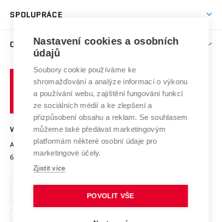
Studentský život
odkaz)
Věda a výzkum na VUT
Harmonogram akademického roku
Zpracování osobních údajů studentů
Sociální bezpečí
SPOLUPRÁCE
Celoživotní vzdělávání
Brno
Podpora excelence
Závěrečné práce
Studium bez bariér
Zpracování osobních údajů uchazečů o studium
Firemní spolupráce
Mezinárodní vědecká rada
Nastavení cookies a osobních
O UNIVERZITĚ
Doktorské studium
Podpora podnikání
E-přihláška
údajů
Zahraniční spolupráce
Systém zajišťování kvality výzkumu
Profil univerzity
Spolupráce se školami
Soubory cookie používáme ke
Vysoké
Výzkumné infrastruktury
shromažďování a analýze informací o výkonu
Udržitelná univerzita
učení
Služby univerzity
Transfer znalostí
a používání webu, zajištění fungování funkcí
technické
Podnikavá univerzita / ContriBUTe
Mezinárodní dohody
ze sociálních médií a ke zlepšení a
Open Science
v
Bezpečná univerzita
přizpůsobení obsahu a reklam. Se souhlasem
Univerzitní sítě
Brně
Projekty
můžeme také předávat marketingovým
VYSOKÉ UČENÍ TECHNICKÉ V BRNĚ
Vyznamenání
platformám některé osobní údaje pro
Projekty ze strukturálních fondů
Antonínská 548/1
www.vut.cz
marketingové účely.
Organizační struktura
602 00 Brno
vut@vutbr.cz
Specifický výzkum
Zjistit více
Úřední deska
Ochrana osobních údajů
POVOLIT VŠE
(externí
Pracovní příležitosti