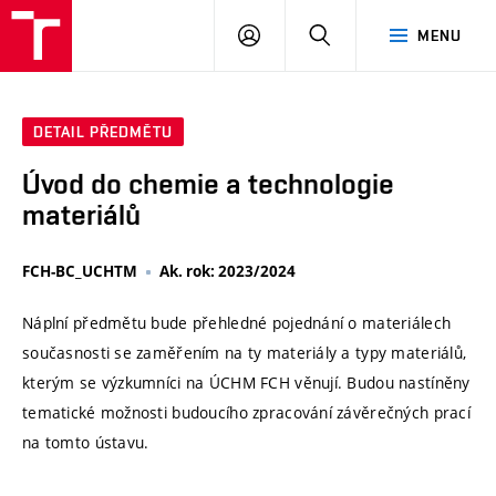
VUT
PŘIHLÁSIT
HLEDAT
MENU
SE
DETAIL PŘEDMĚTU
Úvod do chemie a technologie
materiálů
FCH-BC_UCHTM
Ak. rok: 2023/2024
Náplní předmětu bude přehledné pojednání o materiálech
současnosti se zaměřením na ty materiály a typy materiálů,
kterým se výzkumníci na ÚCHM FCH věnují. Budou nastíněny
tematické možnosti budoucího zpracování závěrečných prací
na tomto ústavu.