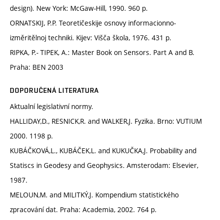
design). New York: McGaw-Hill, 1990. 960 p.
ORNATSKIJ, P.P. Teoretičeskije osnovy informacionno-
izměritělnoj techniki. Kijev: Višča škola, 1976. 431 p.
RIPKA, P.- TIPEK, A.: Master Book on Sensors. Part A and B.
Praha: BEN 2003
DOPORUČENÁ LITERATURA
Aktualní legislativní normy.
HALLIDAY,D., RESNICK,R. and WALKER,J. Fyzika. Brno: VUTIUM
2000. 1198 p.
KUBÁČKOVÁ,L., KUBÁČEK,L. and KUKUČKA,J. Probability and
Statiscs in Geodesy and Geophysics. Amsterodam: Elsevier,
1987.
MELOUN,M. and MILITKÝ,J. Kompendium statistického
zpracování dat. Praha: Academia, 2002. 764 p.