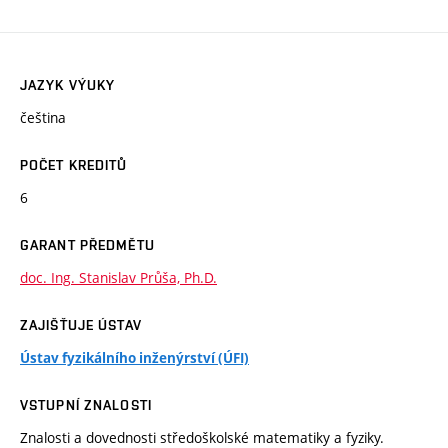
JAZYK VÝUKY
čeština
POČET KREDITŮ
6
GARANT PŘEDMĚTU
doc. Ing. Stanislav Průša, Ph.D.
ZAJIŠŤUJE ÚSTAV
Ústav fyzikálního inženýrství (ÚFI)
VSTUPNÍ ZNALOSTI
Znalosti a dovednosti středoškolské matematiky a fyziky.