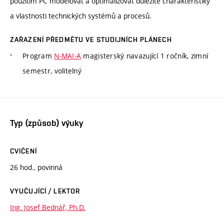
použitím PC modelovat a optimalizovat důležité charakteristiky
a vlastnosti technických systémů a procesů.
ZAŘAZENÍ PŘEDMĚTU VE STUDIJNÍCH PLÁNECH
Program
N-MAI-A
magisterský navazující 1 ročník, zimní
semestr, volitelný
Typ (způsob) výuky
CVIČENÍ
26 hod., povinná
VYUČUJÍCÍ / LEKTOR
Ing. Josef Bednář, Ph.D.