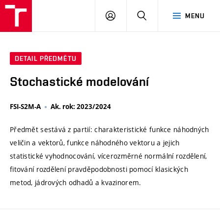
VUT
PŘIHLÁSIT
HLEDAT
MENU
SE
DETAIL PŘEDMĚTU
Stochastické modelování
FSI-S2M-A
Ak. rok: 2023/2024
Předmět sestává z partií: charakteristické funkce náhodných
veličin a vektorů, funkce náhodného vektoru a jejich
statistické vyhodnocování, vícerozměrné normální rozdělení,
fitování rozdělení pravděpodobnosti pomocí klasických
metod, jádrových odhadů a kvazinorem.