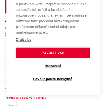
učení
Služby univerzity
Transfer znalostí
a používání webu, zajištění fungování funkcí
technické
Podnikavá univerzita / ContriBUTe
Mezinárodní dohody
ze sociálních médií a ke zlepšení a
Open Science
v
Bezpečná univerzita
přizpůsobení obsahu a reklam. Se souhlasem
Univerzitní sítě
Brně
Projekty
můžeme také předávat marketingovým
VYSOKÉ UČENÍ TECHNICKÉ V BRNĚ
Vyznamenání
platformám některé osobní údaje pro
Projekty ze strukturálních fondů
Antonínská 548/1
www.vut.cz
marketingové účely.
Organizační struktura
602 00 Brno
vut@vutbr.cz
Specifický výzkum
Zjistit více
Úřední deska
Ochrana osobních údajů
POVOLIT VŠE
(externí
Pracovní příležitosti
Nastavení
odkaz)
Podpora a rozvoj zaměstnanců a studujících
Povolit pouze nezbytné
Rovné příležitosti
Copyright © 2026 VUT
Sociální bezpečí
Prohlášení o přístupnosti
HR Award
Informace o používání cookies