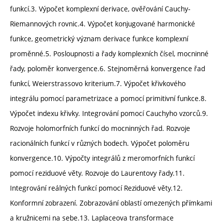
funkcí.3. Výpočet komplexní derivace, ověřování Cauchy-
Riemannových rovnic.4. Výpočet konjugované harmonické
funkce, geometrický význam derivace funkce komplexní
proměnné.5. Posloupnosti a řady komplexních čísel, mocninné
řady, poloměr konvergence.6. Stejnoměrná konvergence řad
funkcí, Weierstrassovo kriterium.7. Výpočet křivkového
integrálu pomocí parametrizace a pomocí primitivní funkce.8.
Výpočet indexu křivky. Integrování pomocí Cauchyho vzorců.9.
Rozvoje holomorfních funkcí do mocninných řad. Rozvoje
racionálních funkcí v různých bodech. Výpočet poloměru
konvergence.10. Výpočty integrálů z meromorfních funkcí
pomocí reziduové věty. Rozvoje do Laurentovy řady.11.
Integrování reálných funkcí pomocí Reziduové věty.12.
Konformní zobrazení. Zobrazování oblastí omezených přímkami
a kružnicemi na sebe.13. Laplaceova transformace