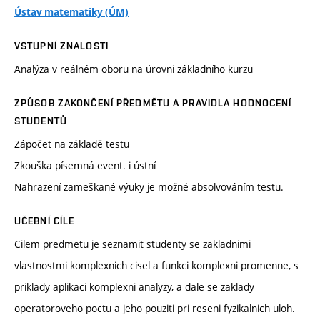
Ústav matematiky (ÚM)
VSTUPNÍ ZNALOSTI
Analýza v reálném oboru na úrovni základního kurzu
ZPŮSOB ZAKONČENÍ PŘEDMĚTU A PRAVIDLA HODNOCENÍ
STUDENTŮ
Zápočet na základě testu
Zkouška písemná event. i ústní
Nahrazení zameškané výuky je možné absolvováním testu.
UČEBNÍ CÍLE
Cilem predmetu je seznamit studenty se zakladnimi
vlastnostmi komplexnich cisel a funkci komplexni promenne, s
priklady aplikaci komplexni analyzy, a dale se zaklady
operatoroveho poctu a jeho pouziti pri reseni fyzikalnich uloh.