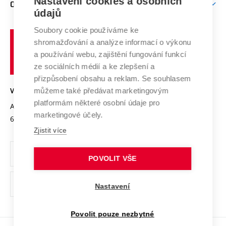
Mezinárodní vědecká rada
Nastavení cookies a osobních
O UNIVERZITĚ
Doktorské studium
Podpora podnikání
E-přihláška
údajů
Zahraniční spolupráce
Systém zajišťování kvality výzkumu
Profil univerzity
Spolupráce se školami
Soubory cookie používáme ke
Vysoké
Výzkumné infrastruktury
shromažďování a analýze informací o výkonu
Udržitelná univerzita
učení
Služby univerzity
Transfer znalostí
a používání webu, zajištění fungování funkcí
technické
Podnikavá univerzita / ContriBUTe
Mezinárodní dohody
ze sociálních médií a ke zlepšení a
Open Science
v
Bezpečná univerzita
přizpůsobení obsahu a reklam. Se souhlasem
Univerzitní sítě
Brně
Projekty
můžeme také předávat marketingovým
VYSOKÉ UČENÍ TECHNICKÉ V BRNĚ
Vyznamenání
platformám některé osobní údaje pro
Projekty ze strukturálních fondů
Antonínská 548/1
www.vut.cz
marketingové účely.
Organizační struktura
602 00 Brno
vut@vutbr.cz
Specifický výzkum
Zjistit více
Úřední deska
Ochrana osobních údajů
POVOLIT VŠE
(externí
Pracovní příležitosti
Nastavení
odkaz)
Podpora a rozvoj zaměstnanců a studujících
Povolit pouze nezbytné
Rovné příležitosti