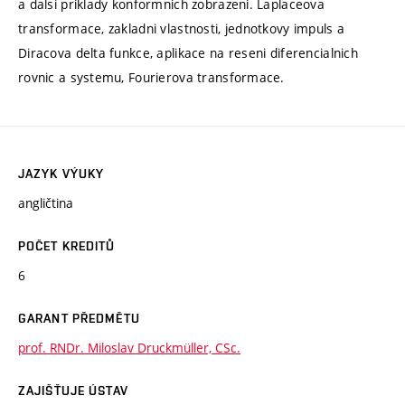
a dalsi priklady konformnich zobrazeni. Laplaceova
transformace, zakladni vlastnosti, jednotkovy impuls a
Diracova delta funkce, aplikace na reseni diferencialnich
rovnic a systemu, Fourierova transformace.
JAZYK VÝUKY
angličtina
POČET KREDITŮ
6
GARANT PŘEDMĚTU
prof. RNDr. Miloslav Druckmüller, CSc.
ZAJIŠŤUJE ÚSTAV