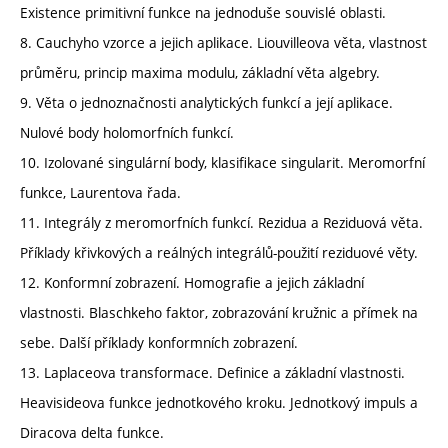
Existence primitivní funkce na jednoduše souvislé oblasti.
8. Cauchyho vzorce a jejich aplikace. Liouvilleova věta, vlastnost
průměru, princip maxima modulu, základní věta algebry.
9. Věta o jednoznačnosti analytických funkcí a její aplikace.
Nulové body holomorfních funkcí.
10. Izolované singulární body, klasifikace singularit. Meromorfní
funkce, Laurentova řada.
11. Integrály z meromorfních funkcí. Rezidua a Reziduová věta.
Příklady křivkových a reálných integrálů-použití reziduové věty.
12. Konformní zobrazení. Homografie a jejich základní
vlastnosti. Blaschkeho faktor, zobrazování kružnic a přímek na
sebe. Další příklady konformních zobrazení.
13. Laplaceova transformace. Definice a základní vlastnosti.
Heavisideova funkce jednotkového kroku. Jednotkový impuls a
Diracova delta funkce.