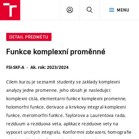
VUT
PŘIHLÁSIT
HLEDAT
MENU
SE
DETAIL PŘEDMĚTU
Funkce komplexní proměnné
FSI-SKF-A
Ak. rok: 2023/2024
Cilem kurzu je seznamit studenty se zaklady komplexni
analyzy jedne promenne. Jeho obsah je nasledujici:
komplexni cisla, elementarni funkce komplexni promenne,
holomorfni funkce, derivace a krivkovy integral komplexni
funkce, meromorfni funkce, Taylorova a Laurentova rada,
reziduum a reziduova veta, aplikace reziduove vety na
vypocet urcitych integralu. Konformni zobrazeni, homografie