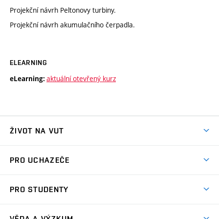
Projekční návrh Peltonovy turbiny.
Projekční návrh akumulačního čerpadla.
ELEARNING
aktuální otevřený kurz
eLearning:
ŽIVOT NA VUT
Atmosféra VUT
PRO UCHAZEČE
Prostory školy
Proč na VUT
Koleje
PRO STUDENTY
Studijní programy
Stravování
Předměty
Studijní předpisy
Studium a stáže v zahraničí
Stipendia
Dny otevřených dveří
VĚDA A VÝZKUM