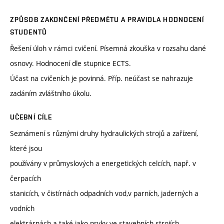
ZPŮSOB ZAKONČENÍ PŘEDMĚTU A PRAVIDLA HODNOCENÍ
STUDENTŮ
Řešení úloh v rámci cvičení. Písemná zkouška v rozsahu dané
osnovy. Hodnocení dle stupnice ECTS.
Účast na cvičeních je povinná. Příp. neúčast se nahrazuje
zadáním zvláštního úkolu.
UČEBNÍ CÍLE
Seznámení s různými druhy hydraulických strojů a zařízení,
které jsou
používány v průmyslových a energetických celcích, např. v
čerpacích
stanicích, v čistírnách odpadních vod,v parních, jaderných a
vodních
elektrárnách a také jako prvky ve stavebních strojích,