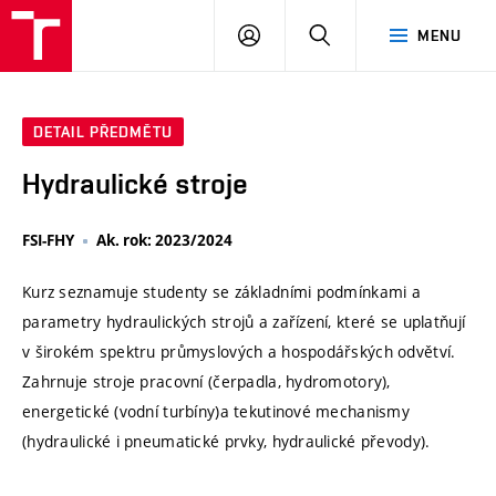
VUT
PŘIHLÁSIT
HLEDAT
MENU
SE
DETAIL PŘEDMĚTU
Hydraulické stroje
FSI-FHY
Ak. rok: 2023/2024
Kurz seznamuje studenty se základními podmínkami a
parametry hydraulických strojů a zařízení, které se uplatňují
v širokém spektru průmyslových a hospodářských odvětví.
Zahrnuje stroje pracovní (čerpadla, hydromotory),
energetické (vodní turbíny)a tekutinové mechanismy
(hydraulické i pneumatické prvky, hydraulické převody).