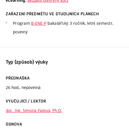
aktuální otevřený kurz
eLearning:
ZAŘAZENÍ PŘEDMĚTU VE STUDIJNÍCH PLÁNECH
Program
B-ENE-P
bakalářský 3 ročník, letní semestr,
povinný
Typ (způsob) výuky
PŘEDNÁŠKA
26 hod., nepovinná
VYUČUJÍCÍ / LEKTOR
doc. Ing. Simona Fialová, Ph.D.
OSNOVA