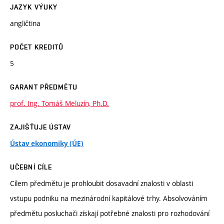
JAZYK VÝUKY
angličtina
POČET KREDITŮ
5
GARANT PŘEDMĚTU
prof. Ing. Tomáš Meluzín, Ph.D.
ZAJIŠŤUJE ÚSTAV
Ústav ekonomiky (ÚE)
UČEBNÍ CÍLE
Cílem předmětu je prohloubit dosavadní znalosti v oblasti
vstupu podniku na mezinárodní kapitálové trhy. Absolvováním
předmětu posluchači získají potřebné znalosti pro rozhodování