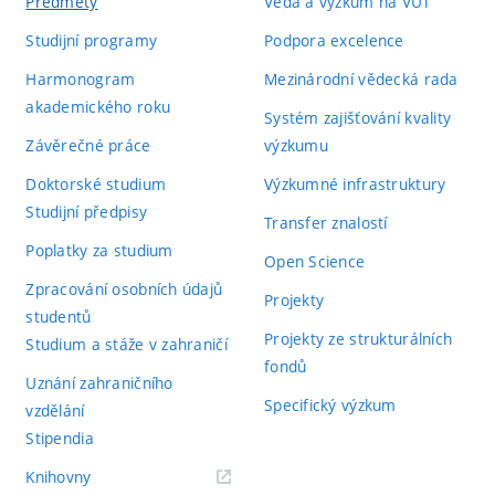
Předměty
Věda a výzkum na VUT
Studijní programy
Podpora excelence
Harmonogram
Mezinárodní vědecká rada
akademického roku
Systém zajišťování kvality
Závěrečné práce
výzkumu
Doktorské studium
Výzkumné infrastruktury
Studijní předpisy
Transfer znalostí
Poplatky za studium
Open Science
Zpracování osobních údajů
Projekty
studentů
Projekty ze strukturálních
Studium a stáže v zahraničí
fondů
Uznání zahraničního
Specifický výzkum
vzdělání
Stipendia
(externí
Knihovny