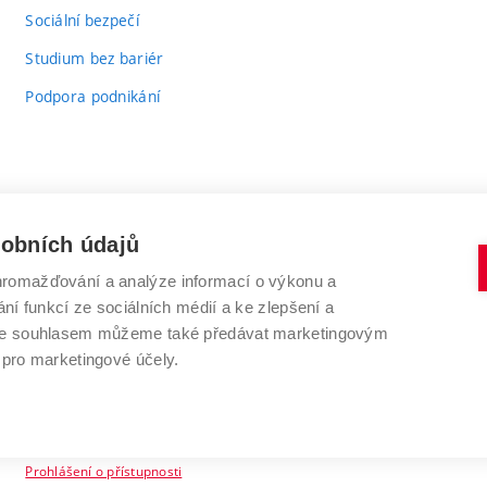
odkaz)
Sociální bezpečí
Studium bez bariér
Podpora podnikání
sobních údajů
romažďování a analýze informací o výkonu a
VYSOKÉ UČENÍ TECHNICKÉ V BRNĚ
ní funkcí ze sociálních médií a ke zlepšení a
Antonínská 548/1
www.vut.cz
 Se souhlasem můžeme také předávat marketingovým
602 00 Brno
vut@vutbr.cz
 pro marketingové účely.
Prohlášení o přístupnosti