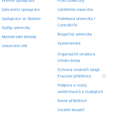
Firemní spolupráce
Profil univerzity
Zahraniční spolupráce
Udržitelná univerzita
Spolupráce se školami
Podnikavá univerzita /
ContriBUTe
Služby univerzity
Bezpečná univerzita
Mezinárodní dohody
Vyznamenání
Univerzitní sítě
Organizační struktura
Úřední deska
Ochrana osobních údajů
(externí
Pracovní příležitosti
odkaz)
Podpora a rozvoj
zaměstnanců a studujících
Rovné příležitosti
Sociální bezpečí