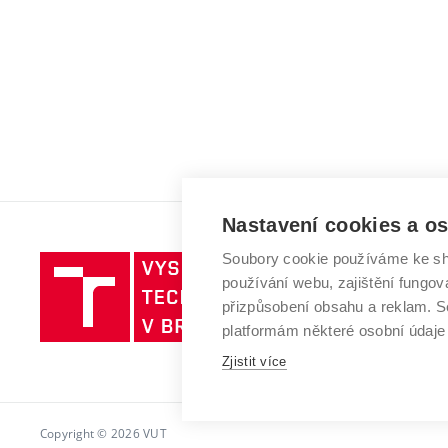
Nastavení cookies a o
Soubory cookie používáme ke sh
Vysoké
používání webu, zajištění fungová
učení
přizpůsobení obsahu a reklam.
technické
platformám některé osobní údaje
v
Brně
Zjistit více
Copyright © 2026 VUT