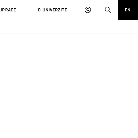
PŘIHLÁSIT
HLEDAT
UPRÁCE
O UNIVERZITĚ
EN
SE