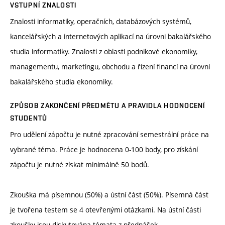
VSTUPNÍ ZNALOSTI
Znalosti informatiky, operačních, databázových systémů,
kancelářských a internetových aplikací na úrovni bakalářského
studia informatiky. Znalosti z oblasti podnikové ekonomiky,
managementu, marketingu, obchodu a řízení financí na úrovni
bakalářského studia ekonomiky.
ZPŮSOB ZAKONČENÍ PŘEDMĚTU A PRAVIDLA HODNOCENÍ
STUDENTŮ
Pro udělení zápočtu je nutné zpracování semestrální práce na
vybrané téma. Práce je hodnocena 0-100 body, pro získání
zápočtu je nutné získat minimálně 50 bodů.
Zkouška má písemnou (50%) a ústní část (50%). Písemná část
je tvořena testem se 4 otevřenými otázkami. Na ústní části
zkoušky jsou diskutována témata z přednášek.