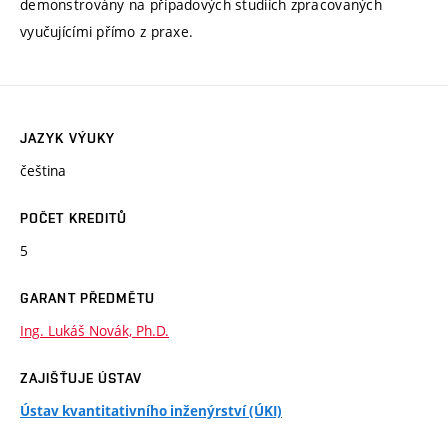
demonstrovány na případových studiích zpracovaných
vyučujícími přímo z praxe.
JAZYK VÝUKY
čeština
POČET KREDITŮ
5
GARANT PŘEDMĚTU
Ing. Lukáš Novák, Ph.D.
ZAJIŠŤUJE ÚSTAV
Ústav kvantitativního inženýrství (ÚKI)