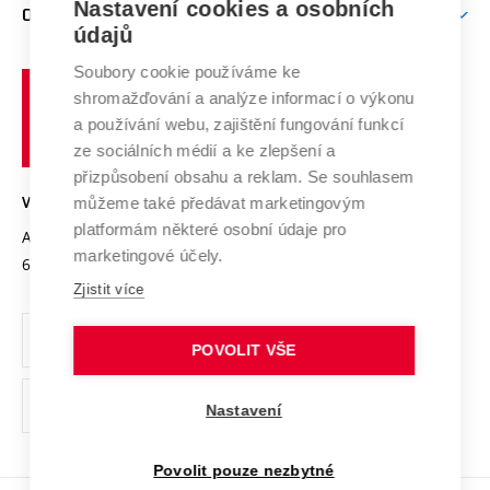
Mezinárodní vědecká rada
Nastavení cookies a osobních
O UNIVERZITĚ
Doktorské studium
Podpora podnikání
E-přihláška
údajů
Zahraniční spolupráce
Systém zajišťování kvality výzkumu
Profil univerzity
Spolupráce se školami
Soubory cookie používáme ke
Vysoké
Výzkumné infrastruktury
shromažďování a analýze informací o výkonu
Udržitelná univerzita
učení
Služby univerzity
Transfer znalostí
a používání webu, zajištění fungování funkcí
technické
Podnikavá univerzita / ContriBUTe
Mezinárodní dohody
ze sociálních médií a ke zlepšení a
Open Science
v
Bezpečná univerzita
přizpůsobení obsahu a reklam. Se souhlasem
Univerzitní sítě
Brně
Projekty
můžeme také předávat marketingovým
VYSOKÉ UČENÍ TECHNICKÉ V BRNĚ
Vyznamenání
platformám některé osobní údaje pro
Projekty ze strukturálních fondů
Antonínská 548/1
www.vut.cz
marketingové účely.
Organizační struktura
602 00 Brno
vut@vutbr.cz
Specifický výzkum
Zjistit více
Úřední deska
Ochrana osobních údajů
POVOLIT VŠE
(externí
Pracovní příležitosti
Nastavení
odkaz)
Podpora a rozvoj zaměstnanců a studujících
Povolit pouze nezbytné
Rovné příležitosti