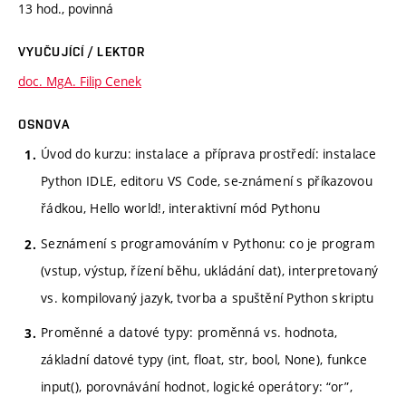
13 hod., povinná
VYUČUJÍCÍ / LEKTOR
doc. MgA. Filip Cenek
OSNOVA
Úvod do kurzu: instalace a příprava prostředí: instalace
Python IDLE, editoru VS Code, se-známení s příkazovou
řádkou, Hello world!, interaktivní mód Pythonu
Seznámení s programováním v Pythonu: co je program
(vstup, výstup, řízení běhu, ukládání dat), interpretovaný
vs. kompilovaný jazyk, tvorba a spuštění Python skriptu
Proměnné a datové typy: proměnná vs. hodnota,
základní datové typy (int, float, str, bool, None), funkce
input(), porovnávání hodnot, logické operátory: “or”,