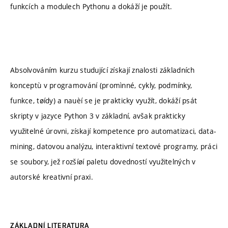
funkcích a modulech Pythonu a dokáží je použít.
Absolvováním kurzu studující získají znalosti základních
konceptù v programování (promìnné, cykly, podmínky,
funkce, tøídy) a nauèí se je prakticky využít, dokáží psát
skripty v jazyce Python 3 v základní, avšak prakticky
využitelné úrovni, získají kompetence pro automatizaci, data-
mining, datovou analýzu, interaktivní textové programy, práci
se soubory, jež rozšíøí paletu dovedností využitelných v
autorské kreativní praxi.
ZÁKLADNÍ LITERATURA