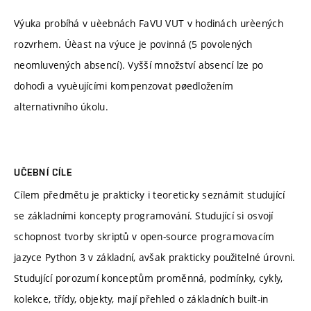
Výuka probíhá v uèebnách FaVU VUT v hodinách urèených
rozvrhem. Úèast na výuce je povinná (5 povolených
neomluvených absencí). Vyšší množství absencí lze po
dohodì a vyuèujícími kompenzovat pøedložením
alternativního úkolu.
UČEBNÍ CÍLE
Cílem předmětu je prakticky i teoreticky seznámit studující
se základními koncepty programování. Studující si osvojí
schopnost tvorby skriptů v open-source programovacím
jazyce Python 3 v základní, avšak prakticky použitelné úrovni.
Studující porozumí konceptům proměnná, podmínky, cykly,
kolekce, třídy, objekty, mají přehled o základních built-in