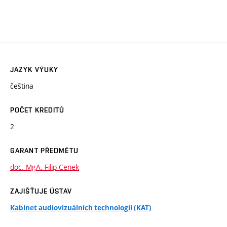
JAZYK VÝUKY
čeština
POČET KREDITŮ
2
GARANT PŘEDMĚTU
doc. MgA. Filip Cenek
ZAJIŠŤUJE ÚSTAV
Kabinet audiovizuálních technologií (KAT)