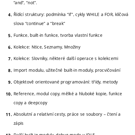
“and”, “not”.
Řídící struktury: podmínka “if”, cykly WHILE a FOR, klíčová
slova “continue” a “break”
Funkce, built-in funkce, tvorba vlastní funkce
Kolekce: Ntice, Seznamy, Množiny
Kolekce: Slovníky, některé další operace s kolekcemi
Import modulu, užitečné built-in moduly, procvičování
Objektově orientované programování: třídy, metody
Reference, modul copy, mělké a hluboké kopie, funkce
copy a deepcopy
Absolutní a relativní cesty, práce se soubory – čtení a
zápis
Další built-in moduly, debug mode v IDLE