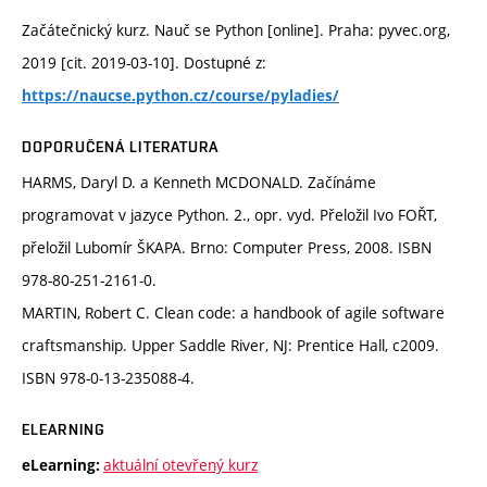
Začátečnický kurz. Nauč se Python [online]. Praha: pyvec.org,
2019 [cit. 2019-03-10]. Dostupné z:
https://naucse.python.cz/course/pyladies/
DOPORUČENÁ LITERATURA
HARMS, Daryl D. a Kenneth MCDONALD. Začínáme
programovat v jazyce Python. 2., opr. vyd. Přeložil Ivo FOŘT,
přeložil Lubomír ŠKAPA. Brno: Computer Press, 2008. ISBN
978-80-251-2161-0.
MARTIN, Robert C. Clean code: a handbook of agile software
craftsmanship. Upper Saddle River, NJ: Prentice Hall, c2009.
ISBN 978-0-13-235088-4.
ELEARNING
aktuální otevřený kurz
eLearning: