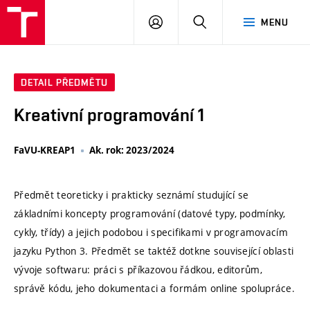
VUT
PŘIHLÁSIT
HLEDAT
MENU
SE
DETAIL PŘEDMĚTU
Kreativní programování 1
FaVU-KREAP1
Ak. rok: 2023/2024
Předmět teoreticky i prakticky seznámí studující se
základními koncepty programování (datové typy, podmínky,
cykly, třídy) a jejich podobou i specifikami v programovacím
jazyku Python 3. Předmět se taktéž dotkne související oblasti
vývoje softwaru: práci s příkazovou řádkou, editorům,
správě kódu, jeho dokumentaci a formám online spolupráce.