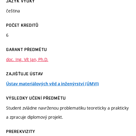
JAZYK VÝUKY
čeština
POČET KREDITŮ
6
GARANT PŘEDMĚTU
doc. Ing. Vít Jan, Ph.D.
ZAJIŠŤUJE ÚSTAV
Ústav materiálových věd a inženýrství (ÚMVI)
VÝSLEDKY UČENÍ PŘEDMĚTU
Student zvládne navrženou problematiku teoreticky a prakticky
a zpracuje diplomový projekt.
PREREKVIZITY