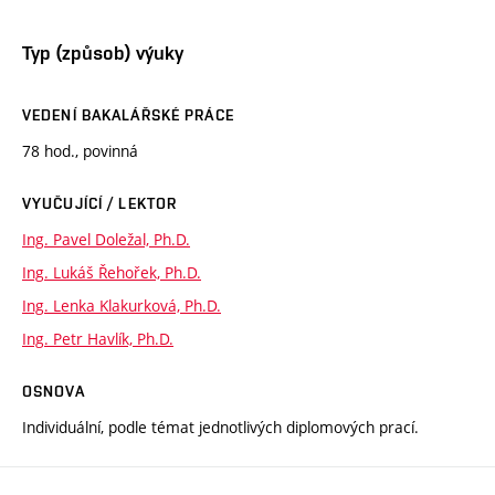
Typ (způsob) výuky
VEDENÍ BAKALÁŘSKÉ PRÁCE
78 hod., povinná
VYUČUJÍCÍ / LEKTOR
Ing. Pavel Doležal, Ph.D.
Ing. Lukáš Řehořek, Ph.D.
Ing. Lenka Klakurková, Ph.D.
Ing. Petr Havlík, Ph.D.
OSNOVA
Individuální, podle témat jednotlivých diplomových prací.