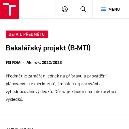
VUT
PŘIHLÁSIT
HLEDAT
MENU
SE
DETAIL PŘEDMĚTU
Bakalářský projekt (B-MTI)
FSI-FDM
Ak. rok: 2022/2023
Předmět je zaměřen jednak na přípravu a provádění
plánovaných experimentů, jednak na zpracování a
vyhodnocování výsledků. Důraz je kladen i na interpretaci
výsledků.