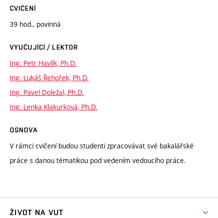
CVIČENÍ
39 hod., povinná
VYUČUJÍCÍ / LEKTOR
Ing. Petr Havlík, Ph.D.
Ing. Lukáš Řehořek, Ph.D.
Ing. Pavel Doležal, Ph.D.
Ing. Lenka Klakurková, Ph.D.
OSNOVA
V rámci cvičení budou studenti zpracovávat své bakalářské
práce s danou tématikou pod vedením vedoucího práce.
ŽIVOT NA VUT