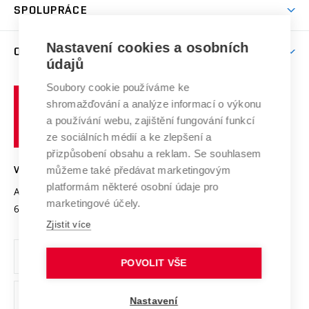
Harmonogram akademického roku
Zpracování osobních údajů studentů
Sociální bezpečí
SPOLUPRÁCE
Celoživotní vzdělávání
Brno
Podpora excelence
Závěrečné práce
Studium bez bariér
Zpracování osobních údajů uchazečů o studium
Firemní spolupráce
Mezinárodní vědecká rada
Nastavení cookies a osobních
O UNIVERZITĚ
Doktorské studium
Podpora podnikání
E-přihláška
údajů
Zahraniční spolupráce
Systém zajišťování kvality výzkumu
Profil univerzity
Spolupráce se školami
Soubory cookie používáme ke
Vysoké
Výzkumné infrastruktury
shromažďování a analýze informací o výkonu
Udržitelná univerzita
učení
Služby univerzity
Transfer znalostí
a používání webu, zajištění fungování funkcí
technické
Podnikavá univerzita / ContriBUTe
Mezinárodní dohody
ze sociálních médií a ke zlepšení a
Open Science
v
Bezpečná univerzita
přizpůsobení obsahu a reklam. Se souhlasem
Univerzitní sítě
Brně
Projekty
můžeme také předávat marketingovým
VYSOKÉ UČENÍ TECHNICKÉ V BRNĚ
Vyznamenání
platformám některé osobní údaje pro
Projekty ze strukturálních fondů
Antonínská 548/1
www.vut.cz
marketingové účely.
Organizační struktura
602 00 Brno
vut@vutbr.cz
Specifický výzkum
Zjistit více
Úřední deska
Ochrana osobních údajů
POVOLIT VŠE
(externí
Pracovní příležitosti
Nastavení