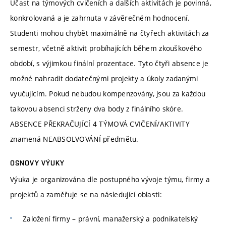
Účast na týmových cvičeních a dalších aktivitách je povinná,
konkrolovaná a je zahrnuta v závěrečném hodnocení.
Studenti mohou chybět maximálně na čtyřech aktivitách za
semestr, včetně aktivit probíhajících během zkouškového
období, s výjimkou finální prozentace. Tyto čtyři absence je
možné nahradit dodatečnými projekty a úkoly zadanými
vyučujícím. Pokud nebudou kompenzovány, jsou za každou
takovou absenci strženy dva body z finálního skóre.
ABSENCE PŘEKRAČUJÍCÍ 4 TÝMOVÁ CVIČENÍ/AKTIVITY
znamená NEABSOLVOVÁNÍ předmětu.
OSNOVY VÝUKY
Výuka je organizována dle postupného vývoje týmu, firmy a
projektů a zaměřuje se na následující oblasti:
Založení firmy – právní, manažerský a podnikatelský