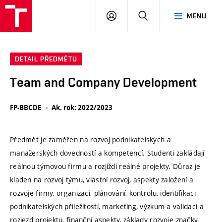
VUT
PŘIHLÁSIT
HLEDAT
MENU
SE
DETAIL PŘEDMĚTU
Team and Company Development
FP-BBCDE
Ak. rok: 2022/2023
Předmět je zaměřen na rozvoj podnikatelských a
manažerských dovedností a kompetencí. Studenti zakládají
reálnou týmovou firmu a rozjíždí reálné projekty. Důraz je
kladen na rozvoj týmu, vlastní rozvoj, aspekty založení a
rozvoje firmy, organizaci, plánování, kontrolu, identifikaci
podnikatelských příležitostí, marketing, výzkum a validaci a
rozjezd projektu, finanční aspekty, základy rozvoje značky.