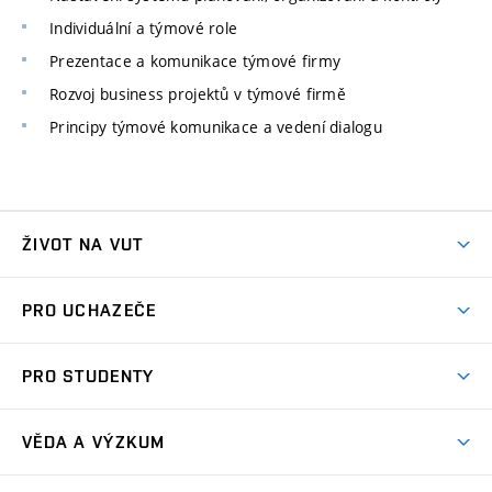
Individuální a týmové role
Prezentace a komunikace týmové firmy
Rozvoj business projektů v týmové firmě
Principy týmové komunikace a vedení dialogu
ŽIVOT NA VUT
Atmosféra VUT
PRO UCHAZEČE
Prostory školy
Proč na VUT
Koleje
PRO STUDENTY
Studijní programy
Stravování
Předměty
Studijní předpisy
Studium a stáže v zahraničí
Stipendia
Dny otevřených dveří
VĚDA A VÝZKUM
Sport na VUT
(externí
Studijní programy
Poplatky za studium
Uznání zahraničního vzdělání
Knihovny
Aktivity pro juniory
Studentský život
odkaz)
Věda a výzkum na VUT