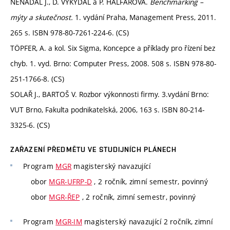
NENADÁL J., D. VYKYDAL a P. HALFAROVÁ.
Benchmarking
–
mýty a skutečnost.
1. vydání Praha, Management Press, 2011.
265 s. ISBN 978-80-7261-224-6. (CS)
TÖPFER, A. a kol. Six Sigma, Koncepce a příklady pro řízení bez
chyb. 1. vyd. Brno: Computer Press, 2008. 508 s. ISBN 978-80-
251-1766-8. (CS)
SOLAŘ J., BARTOŠ V. Rozbor výkonnosti firmy. 3.vydání Brno:
VUT Brno, Fakulta podnikatelská, 2006, 163 s. ISBN 80-214-
3325-6. (CS)
ZAŘAZENÍ PŘEDMĚTU VE STUDIJNÍCH PLÁNECH
Program
MGR
magisterský navazující
obor
MGR-UFRP-D
, 2 ročník, zimní semestr, povinný
obor
MGR-ŘEP
, 2 ročník, zimní semestr, povinný
Program
MGR-IM
magisterský navazující 2 ročník, zimní