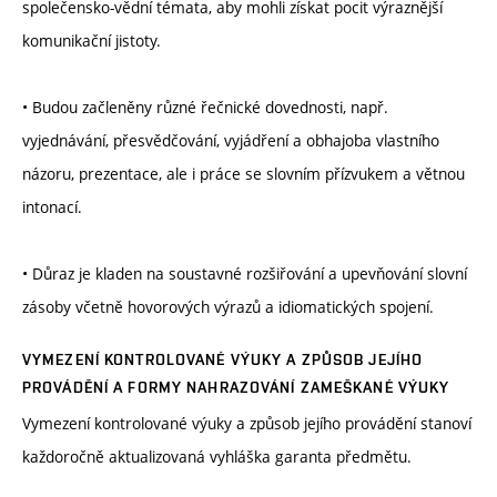
společensko-vědní témata, aby mohli získat pocit výraznější
komunikační jistoty.
• Budou začleněny různé řečnické dovednosti, např.
vyjednávání, přesvědčování, vyjádření a obhajoba vlastního
názoru, prezentace, ale i práce se slovním přízvukem a větnou
intonací.
• Důraz je kladen na soustavné rozšiřování a upevňování slovní
zásoby včetně hovorových výrazů a idiomatických spojení.
VYMEZENÍ KONTROLOVANÉ VÝUKY A ZPŮSOB JEJÍHO
PROVÁDĚNÍ A FORMY NAHRAZOVÁNÍ ZAMEŠKANÉ VÝUKY
Vymezení kontrolované výuky a způsob jejího provádění stanoví
každoročně aktualizovaná vyhláška garanta předmětu.