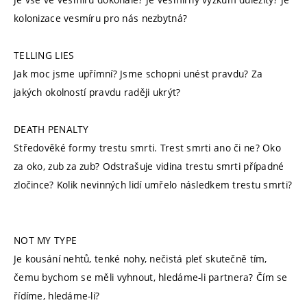
kolonizace vesmíru pro nás nezbytná?
TELLING LIES
Jak moc jsme upřímní? Jsme schopni unést pravdu? Za
jakých okolností pravdu raději ukrýt?
DEATH PENALTY
Středověké formy trestu smrti. Trest smrti ano či ne? Oko
za oko, zub za zub? Odstrašuje vidina trestu smrti případné
zločince? Kolik nevinných lidí umřelo následkem trestu smrti?
NOT MY TYPE
Je kousání nehtů, tenké nohy, nečistá pleť skutečně tím,
čemu bychom se měli vyhnout, hledáme-li partnera? Čím se
řídíme, hledáme-li?