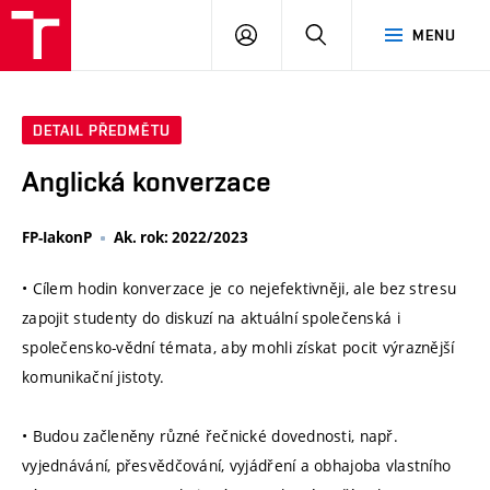
VUT
PŘIHLÁSIT
HLEDAT
MENU
SE
DETAIL PŘEDMĚTU
Anglická konverzace
FP-IakonP
Ak. rok: 2022/2023
• Cílem hodin konverzace je co nejefektivněji, ale bez stresu
zapojit studenty do diskuzí na aktuální společenská i
společensko-vědní témata, aby mohli získat pocit výraznější
komunikační jistoty.
• Budou začleněny různé řečnické dovednosti, např.
vyjednávání, přesvědčování, vyjádření a obhajoba vlastního