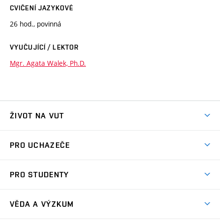
CVIČENÍ JAZYKOVÉ
26 hod., povinná
VYUČUJÍCÍ / LEKTOR
Mgr. Agata Walek, Ph.D.
ŽIVOT NA VUT
Atmosféra VUT
PRO UCHAZEČE
Prostory školy
Proč na VUT
Koleje
PRO STUDENTY
Studijní programy
Stravování
Předměty
Studijní předpisy
Studium a stáže v zahraničí
Stipendia
Dny otevřených dveří
VĚDA A VÝZKUM
Sport na VUT
(externí
Studijní programy
Poplatky za studium
Uznání zahraničního vzdělání
Knihovny
Aktivity pro juniory