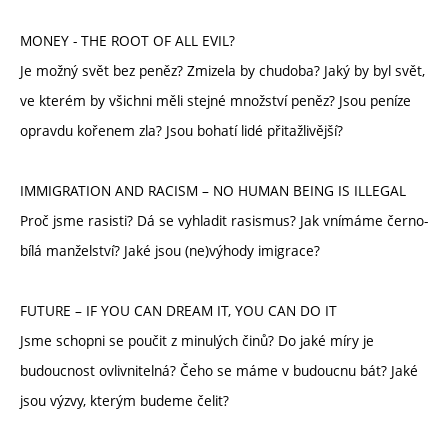
MONEY - THE ROOT OF ALL EVIL?
Je možný svět bez peněz? Zmizela by chudoba? Jaký by byl svět,
ve kterém by všichni měli stejné množství peněz? Jsou peníze
opravdu kořenem zla? Jsou bohatí lidé přitažlivější?
IMMIGRATION AND RACISM – NO HUMAN BEING IS ILLEGAL
Proč jsme rasisti? Dá se vyhladit rasismus? Jak vnímáme černo-
bílá manželství? Jaké jsou (ne)výhody imigrace?
FUTURE – IF YOU CAN DREAM IT, YOU CAN DO IT
Jsme schopni se poučit z minulých činů? Do jaké míry je
budoucnost ovlivnitelná? Čeho se máme v budoucnu bát? Jaké
jsou výzvy, kterým budeme čelit?