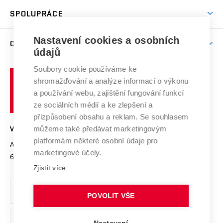
Studentský život
odkaz)
Věda a výzkum na VUT
Harmonogram akademického roku
Zpracování osobních údajů studentů
Sociální bezpečí
SPOLUPRÁCE
Celoživotní vzdělávání
Brno
Podpora excelence
Závěrečné práce
Studium bez bariér
Zpracování osobních údajů uchazečů o studium
Firemní spolupráce
Mezinárodní vědecká rada
Nastavení cookies a osobních
O UNIVERZITĚ
Doktorské studium
Podpora podnikání
E-přihláška
údajů
Zahraniční spolupráce
Systém zajišťování kvality výzkumu
Profil univerzity
Spolupráce se školami
Soubory cookie používáme ke
Vysoké
Výzkumné infrastruktury
shromažďování a analýze informací o výkonu
Udržitelná univerzita
učení
Služby univerzity
Transfer znalostí
a používání webu, zajištění fungování funkcí
technické
Podnikavá univerzita / ContriBUTe
Mezinárodní dohody
ze sociálních médií a ke zlepšení a
Open Science
v
Bezpečná univerzita
přizpůsobení obsahu a reklam. Se souhlasem
Univerzitní sítě
Brně
Projekty
můžeme také předávat marketingovým
VYSOKÉ UČENÍ TECHNICKÉ V BRNĚ
Vyznamenání
platformám některé osobní údaje pro
Projekty ze strukturálních fondů
Antonínská 548/1
www.vut.cz
marketingové účely.
Organizační struktura
602 00 Brno
vut@vutbr.cz
Specifický výzkum
Zjistit více
Úřední deska
Ochrana osobních údajů
POVOLIT VŠE
(externí
Pracovní příležitosti