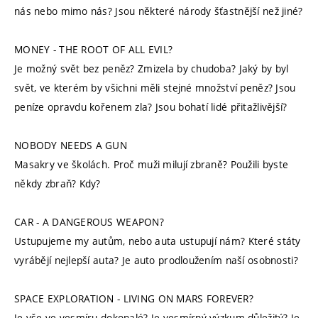
nás nebo mimo nás? Jsou některé národy šťastnější než jiné?
MONEY - THE ROOT OF ALL EVIL?
Je možný svět bez peněz? Zmizela by chudoba? Jaký by byl
svět, ve kterém by všichni měli stejné množství peněz? Jsou
peníze opravdu kořenem zla? Jsou bohatí lidé přitažlivější?
NOBODY NEEDS A GUN
Masakry ve školách. Proč muži milují zbraně? Použili byste
někdy zbraň? Kdy?
CAR - A DANGEROUS WEAPON?
Ustupujeme my autům, nebo auta ustupují nám? Které státy
vyrábějí nejlepší auta? Je auto prodloužením naší osobnosti?
SPACE EXPLORATION - LIVING ON MARS FOREVER?
Je vše ve vesmíru dokonalé? Je vesmírný výzkum důležitý? Je