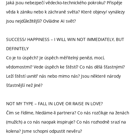
Jaká jsou nebezpečí vědecko-technického pokroku? Přispěje
věda k zániku nebo k záchraně světa? Které objevy/ vynálezy
jsou nejdůležitější? Ovládne AI svět?
SUCCESS/ HAPPINESS – I WILL WIN NOT IMMEDIATELY, BUT
DEFINITELY
Co je to úspěch? Je úspěch měřitelný penězi, mocí,
vědomostmi? Vede úspěch ke štěstí? Co nás dělá šťastnými?
Leží štěstí uvnitř nás nebo mimo nás? Jsou některé národy
šťastnější než jiné?
NOT MY TYPE – FALL IN LOVE OR RAISE IN LOVE?
Čím se řídíme, hledáme-li partnera? Co nás rozčiluje na ženách
(mužích) a co nás naopak inspiruje? Co nás rozhodně srazí na
kolena? Jsme schopni odpustit nevěru?