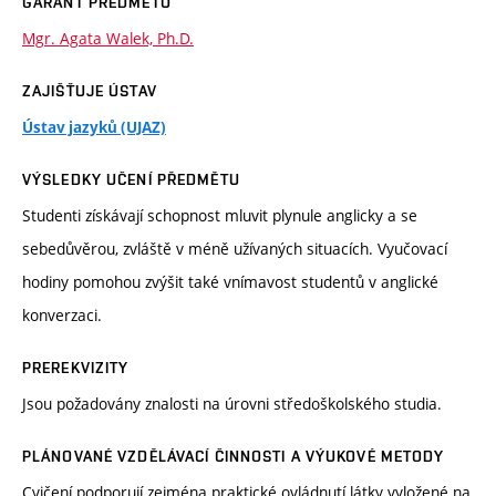
GARANT PŘEDMĚTU
Mgr. Agata Walek, Ph.D.
ZAJIŠŤUJE ÚSTAV
Ústav jazyků (UJAZ)
VÝSLEDKY UČENÍ PŘEDMĚTU
Studenti získávají schopnost mluvit plynule anglicky a se
sebedůvěrou, zvláště v méně užívaných situacích. Vyučovací
hodiny pomohou zvýšit také vnímavost studentů v anglické
konverzaci.
PREREKVIZITY
Jsou požadovány znalosti na úrovni středoškolského studia.
PLÁNOVANÉ VZDĚLÁVACÍ ČINNOSTI A VÝUKOVÉ METODY
Cvičení podporují zejména praktické ovládnutí látky vyložené na