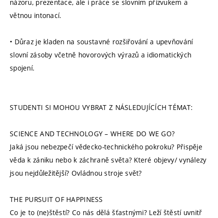
názoru, prezentace, ale i práce se slovním přízvukem a
větnou intonací.
• Důraz je kladen na soustavné rozšiřování a upevňování
slovní zásoby včetně hovorových výrazů a idiomatických
spojení.
STUDENTI SI MOHOU VYBRAT Z NÁSLEDUJÍCÍCH TÉMAT:
SCIENCE AND TECHNOLOGY – WHERE DO WE GO?
Jaká jsou nebezpečí vědecko-technického pokroku? Přispěje
věda k zániku nebo k záchraně světa? Které objevy/ vynálezy
jsou nejdůležitější? Ovládnou stroje svět?
THE PURSUIT OF HAPPINESS
Co je to (ne)štěstí? Co nás dělá šťastnými? Leží štěstí uvnitř