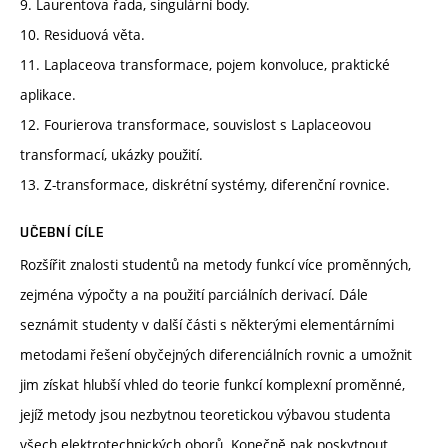
9. Laurentova řada, singulární body.
10. Residuová věta.
11. Laplaceova transformace, pojem konvoluce, praktické
aplikace.
12. Fourierova transformace, souvislost s Laplaceovou
transformací, ukázky použití.
13. Z-transformace, diskrétní systémy, diferenční rovnice.
UČEBNÍ CÍLE
Rozšířit znalosti studentů na metody funkcí více proměnných,
zejména výpočty a na použití parciálních derivací. Dále
seznámit studenty v další části s některými elementárními
metodami řešení obyčejných diferenciálních rovnic a umožnit
jim získat hlubší vhled do teorie funkcí komplexní proměnné,
jejíž metody jsou nezbytnou teoretickou výbavou studenta
všech elektrotechnických oborů. Konečně pak poskytnout