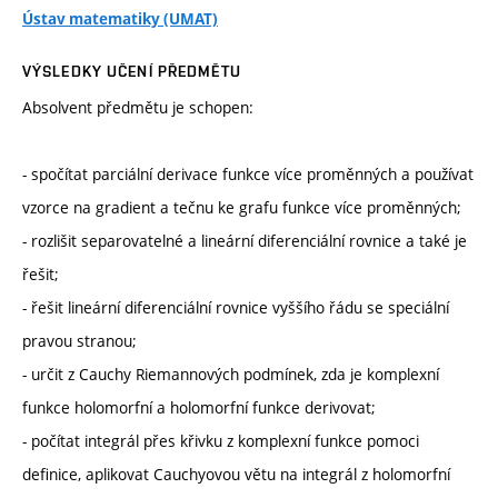
Ústav matematiky (UMAT)
VÝSLEDKY UČENÍ PŘEDMĚTU
Absolvent předmětu je schopen:
- spočítat parciální derivace funkce více proměnných a používat
vzorce na gradient a tečnu ke grafu funkce více proměnných;
- rozlišit separovatelné a lineární diferenciální rovnice a také je
řešit;
- řešit lineární diferenciální rovnice vyššího řádu se speciální
pravou stranou;
- určit z Cauchy Riemannových podmínek, zda je komplexní
funkce holomorfní a holomorfní funkce derivovat;
- počítat integrál přes křivku z komplexní funkce pomoci
definice, aplikovat Cauchyovou větu na integrál z holomorfní