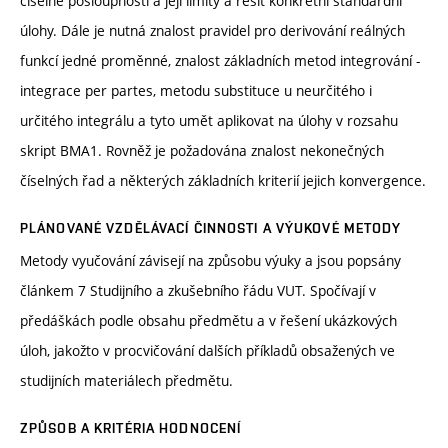
číselné posloupnosti a její limity a řešit konkrétní standardní
úlohy. Dále je nutná znalost pravidel pro derivování reálných
funkcí jedné proměnné, znalost základních metod integrování -
integrace per partes, metodu substituce u neurčitého i
určitého integrálu a tyto umět aplikovat na úlohy v rozsahu
skript BMA1. Rovněž je požadována znalost nekonečných
číselných řad a některých základních kriterií jejich konvergence.
PLÁNOVANÉ VZDĚLÁVACÍ ČINNOSTI A VÝUKOVÉ METODY
Metody vyučování závisejí na způsobu výuky a jsou popsány
článkem 7 Studijního a zkušebního řádu VUT. Spočívají v
předáškách podle obsahu předmětu a v řešení ukázkových
úloh, jakožto v procvičování dalších příkladů obsažených ve
studijních materiálech předmětu.
ZPŮSOB A KRITÉRIA HODNOCENÍ