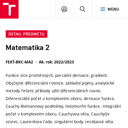
VUT
PŘIHLÁSIT
HLEDAT
MENU
SE
DETAIL PŘEDMĚTU
Matematika 2
FEKT-BKC-MA2
Ak. rok: 2022/2023
Funkce více proměnných, parciální derivace, gradient.
Obyčejné diferenciální rovnice, základní pojmy, analytické
metody řešení, příklady užití diferenciálních rovnic.
Diferenciální počet v komplexním oboru, derivace funkce,
Cauchy-Riemannovy podmínky, holomorfní funkce. Integrální
počet v komplexním oboru, Cauchyova věta, Cauchyův
vzorec, Laurentova řada, singulární body, residuová věta.