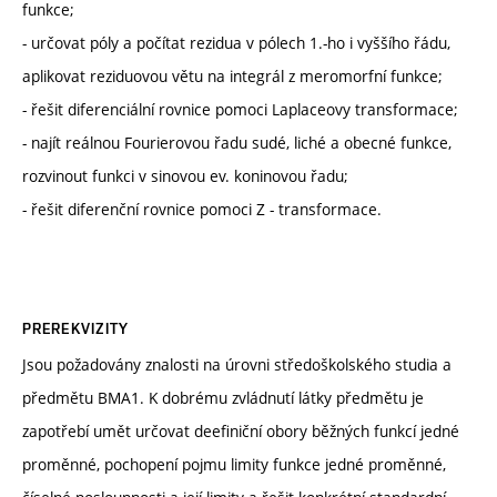
funkce;
- určovat póly a počítat rezidua v pólech 1.-ho i vyššího řádu,
aplikovat reziduovou větu na integrál z meromorfní funkce;
- řešit diferenciální rovnice pomoci Laplaceovy transformace;
- najít reálnou Fourierovou řadu sudé, liché a obecné funkce,
rozvinout funkci v sinovou ev. koninovou řadu;
- řešit diferenční rovnice pomoci Z - transformace.
PREREKVIZITY
Jsou požadovány znalosti na úrovni středoškolského studia a
předmětu BMA1. K dobrému zvládnutí látky předmětu je
zapotřebí umět určovat deefiniční obory běžných funkcí jedné
proměnné, pochopení pojmu limity funkce jedné proměnné,