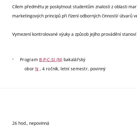
Cílem předmětu je poskytnout studentům znalosti z oblasti mar
marketingových principů při řízení odborných činností/ útvarů v
Vymezení kontrolované výuky a způsob jejího provádění stanov
Program
B-P-C-SI (N)
bakalářský
obor
N
, 4 ročník, letní semestr, povinný
26 hod., nepovinná