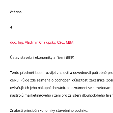
čeština
4
doc. Ing. Vladimír Chalupský, CSc., MBA
Ústav stavební ekonomiky a řízení (EKR)
Tento předmět bude rozvíjet znalosti a dovednosti potřebné pr
celku. Půjde zde zejména o pochopení důležitosti zákazníka (poz
ovlivňujících jeho nákupní chování), o seznámení se s metodami a
nástrojů marketingového řízení pro zajištění dlouhodobého fire
Znalosti principů ekonomiky stavebního podniku.