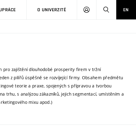
PŘIHLÁSIT
HLEDAT
UPRÁCE
O UNIVERZITĚ
EN
SE
pro zajištění dlouhodobé prosperity firem v tržní
eden z pilířů úspěšně se rozvíjející firmy. Obsahem předmětu
ingové teorie a praxe, spojených s přípravou a tvorbou
na trhu, s analýzou zákazníků, jejich segmentací, umístěním a
arketingového mixu apod.)