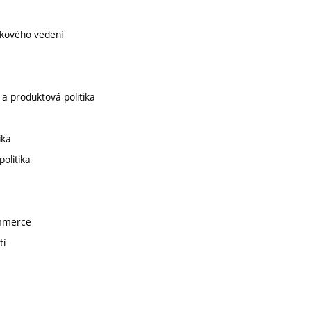
ikového vedení
 a produktová politika
ika
olitika
ommerce
tí