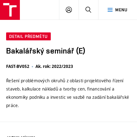
VUT
PŘIHLÁSIT
HLEDAT
MENU
SE
DETAIL PŘEDMĚTU
Bakalářský seminář (E)
FAST-BV052
Ak. rok: 2022/2023
Řešení problémových okruhů z oblasti projektového řízení
staveb, kalkulace nákladů a tvorby cen, financování a
ekonomiky podniku a investic ve vazbě na zadání bakalářské
práce.