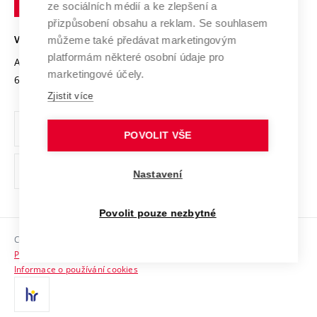
Mezinárodní dohody
ze sociálních médií a ke zlepšení a
Open Science
v
Bezpečná univerzita
přizpůsobení obsahu a reklam. Se souhlasem
Univerzitní sítě
Brně
Projekty
můžeme také předávat marketingovým
VYSOKÉ UČENÍ TECHNICKÉ V BRNĚ
Vyznamenání
platformám některé osobní údaje pro
Projekty ze strukturálních fondů
Antonínská 548/1
www.vut.cz
marketingové účely.
Organizační struktura
602 00 Brno
vut@vutbr.cz
Specifický výzkum
Zjistit více
Úřední deska
Ochrana osobních údajů
POVOLIT VŠE
(externí
Pracovní příležitosti
Nastavení
odkaz)
Podpora a rozvoj zaměstnanců a studujících
Povolit pouze nezbytné
Rovné příležitosti
Copyright © 2026 VUT
Sociální bezpečí
Prohlášení o přístupnosti
HR Award
Informace o používání cookies
Kontakty