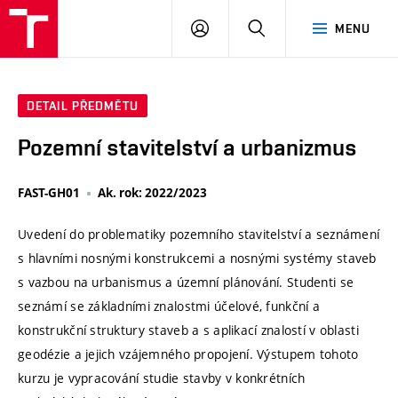
VUT
PŘIHLÁSIT
HLEDAT
MENU
SE
DETAIL PŘEDMĚTU
Pozemní stavitelství a urbanizmus
FAST-GH01
Ak. rok: 2022/2023
Uvedení do problematiky pozemního stavitelství a seznámení
s hlavními nosnými konstrukcemi a nosnými systémy staveb
s vazbou na urbanismus a územní plánování. Studenti se
seznámí se základními znalostmi účelové, funkční a
konstrukční struktury staveb a s aplikací znalostí v oblasti
geodézie a jejich vzájemného propojení. Výstupem tohoto
kurzu je vypracování studie stavby v konkrétních