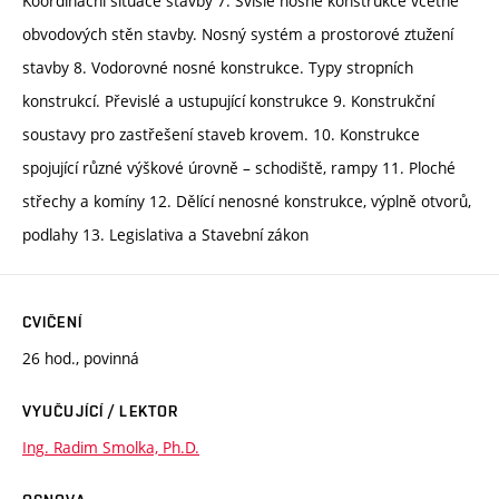
Koordinační situace stavby 7. Svislé nosné konstrukce včetně
obvodových stěn stavby. Nosný systém a prostorové ztužení
stavby 8. Vodorovné nosné konstrukce. Typy stropních
konstrukcí. Převislé a ustupující konstrukce 9. Konstrukční
soustavy pro zastřešení staveb krovem. 10. Konstrukce
spojující různé výškové úrovně – schodiště, rampy 11. Ploché
střechy a komíny 12. Dělící nenosné konstrukce, výplně otvorů,
podlahy 13. Legislativa a Stavební zákon
CVIČENÍ
26 hod., povinná
VYUČUJÍCÍ / LEKTOR
Ing. Radim Smolka, Ph.D.