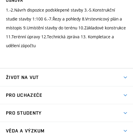
OSNOVA
1.-2.Návrh dispozice podsklepené stavby 3.-5.Konstrukční
studie stavby 1:100 6.-7.Řezy a pohledy 8.Vrstevnicový plán a
místopis 9.Umístění stavby do terénu 10.Základové konstrukce
11.Terénní úpravy 12.Technická zpráva 13. Kompletace a
udělení zápočtu
ŽIVOT NA VUT
Atmosféra VUT
PRO UCHAZEČE
Prostory školy
Proč na VUT
Koleje
PRO STUDENTY
Studijní programy
Stravování
Předměty
Studijní předpisy
Studium a stáže v zahraničí
Stipendia
Dny otevřených dveří
VĚDA A VÝZKUM
Sport na VUT