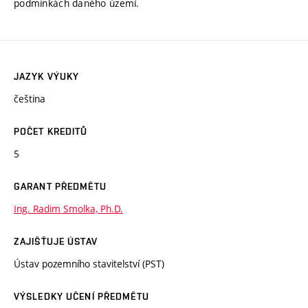
podmínkách daného území.
JAZYK VÝUKY
čeština
POČET KREDITŮ
5
GARANT PŘEDMĚTU
Ing. Radim Smolka, Ph.D.
ZAJIŠŤUJE ÚSTAV
Ústav pozemního stavitelství (PST)
VÝSLEDKY UČENÍ PŘEDMĚTU