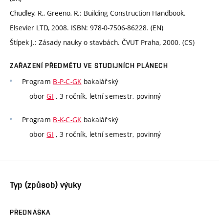
Chudley, R., Greeno, R.: Building Construction Handbook.
Elsevier LTD, 2008. ISBN: 978-0-7506-86228. (EN)
Štípek J.: Zásady nauky o stavbách. ČVUT Praha, 2000. (CS)
ZAŘAZENÍ PŘEDMĚTU VE STUDIJNÍCH PLÁNECH
Program
B-P-C-GK
bakalářský
obor
GI
, 3 ročník, letní semestr, povinný
Program
B-K-C-GK
bakalářský
obor
GI
, 3 ročník, letní semestr, povinný
Typ (způsob) výuky
PŘEDNÁŠKA