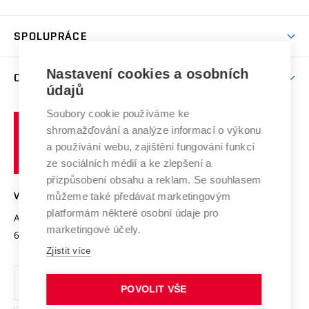
(externí
Studijní programy
Poplatky za studium
Uznání zahraničního vzdělání
Knihovny
Aktivity pro juniory
Studentský život
odkaz)
Věda a výzkum na VUT
Harmonogram akademického roku
Zpracování osobních údajů studentů
Sociální bezpečí
SPOLUPRÁCE
Celoživotní vzdělávání
Brno
Podpora excelence
Závěrečné práce
Studium bez bariér
Zpracování osobních údajů uchazečů o studium
Firemní spolupráce
Mezinárodní vědecká rada
Nastavení cookies a osobních
O UNIVERZITĚ
Doktorské studium
Podpora podnikání
E-přihláška
údajů
Zahraniční spolupráce
Systém zajišťování kvality výzkumu
Profil univerzity
Spolupráce se školami
Soubory cookie používáme ke
Vysoké
Výzkumné infrastruktury
shromažďování a analýze informací o výkonu
Udržitelná univerzita
učení
Služby univerzity
Transfer znalostí
a používání webu, zajištění fungování funkcí
technické
Podnikavá univerzita / ContriBUTe
Mezinárodní dohody
ze sociálních médií a ke zlepšení a
Open Science
v
Bezpečná univerzita
přizpůsobení obsahu a reklam. Se souhlasem
Univerzitní sítě
Brně
Projekty
můžeme také předávat marketingovým
VYSOKÉ UČENÍ TECHNICKÉ V BRNĚ
Vyznamenání
platformám některé osobní údaje pro
Projekty ze strukturálních fondů
Antonínská 548/1
www.vut.cz
marketingové účely.
Organizační struktura
602 00 Brno
vut@vutbr.cz
Specifický výzkum
Zjistit více
Úřední deska
Ochrana osobních údajů
POVOLIT VŠE