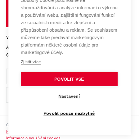
Spolupráce se školami
Soubory cookie používáme ke
Vysoké
Výzkumné infrastruktury
shromažďování a analýze informací o výkonu
Udržitelná univerzita
učení
Služby univerzity
Transfer znalostí
a používání webu, zajištění fungování funkcí
technické
Podnikavá univerzita / ContriBUTe
Mezinárodní dohody
ze sociálních médií a ke zlepšení a
Open Science
v
Bezpečná univerzita
přizpůsobení obsahu a reklam. Se souhlasem
Univerzitní sítě
Brně
Projekty
můžeme také předávat marketingovým
VYSOKÉ UČENÍ TECHNICKÉ V BRNĚ
Vyznamenání
platformám některé osobní údaje pro
Projekty ze strukturálních fondů
Antonínská 548/1
www.vut.cz
marketingové účely.
Organizační struktura
602 00 Brno
vut@vutbr.cz
Specifický výzkum
Zjistit více
Úřední deska
Ochrana osobních údajů
POVOLIT VŠE
(externí
Pracovní příležitosti
Nastavení
odkaz)
Podpora a rozvoj zaměstnanců a studujících
Povolit pouze nezbytné
Rovné příležitosti
Copyright © 2026 VUT
Sociální bezpečí
Prohlášení o přístupnosti
HR Award
Informace o používání cookies