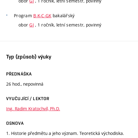
obor
GI
, 1 ročník, letní semestr, povinný
Program
B-K-C-GK
bakalářský
obor
GI
, 1 ročník, letní semestr, povinný
Typ (způsob) výuky
PŘEDNÁŠKA
26 hod., nepovinná
VYUČUJÍCÍ / LEKTOR
Ing. Radim Kratochvíl, Ph.D.
OSNOVA
1. Historie předmětu a jeho význam. Teoretická východiska.