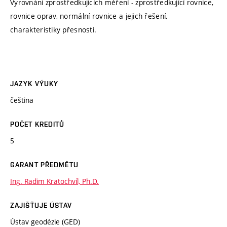
Vyrovnání zprostředkujících měření - zprostředkující rovnice,
rovnice oprav, normální rovnice a jejich řešení,
charakteristiky přesnosti.
JAZYK VÝUKY
čeština
POČET KREDITŮ
5
GARANT PŘEDMĚTU
Ing. Radim Kratochvíl, Ph.D.
ZAJIŠŤUJE ÚSTAV
Ústav geodézie (GED)