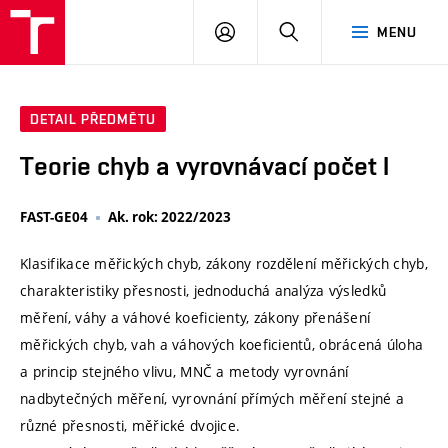
VUT
PŘIHLÁSIT
HLEDAT
MENU
SE
DETAIL PŘEDMĚTU
Teorie chyb a vyrovnávací počet I
FAST-GE04
Ak. rok: 2022/2023
Klasifikace měřických chyb, zákony rozdělení měřických chyb,
charakteristiky přesnosti, jednoduchá analýza výsledků
měření, váhy a váhové koeficienty, zákony přenášení
měřických chyb, vah a váhových koeficientů, obrácená úloha
a princip stejného vlivu, MNČ a metody vyrovnání
nadbytečných měření, vyrovnání přímých měření stejné a
různé přesnosti, měřické dvojice.