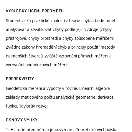
VÝSLEDKY UČENÍ PŘEDMĚTU
Student získá praktické znalosti z teorie chyb a bude umět
analyzovat a klasifikovat chyby podle jejich zdroje (chyby
přístrojové, chyby prostředí a chyby způsobené měřičem).
Zvládne zákony hromadění chyb a principy použití metody
nejmenších čtverců, zvláště vzrovnání přímých měření a
vyrovnání podmínkových měření.
PREREKVIZITY
Geodetická měření a výpočty v rovině, Linearni algebra -
základy maticového počtu,analytická geometrie, derivace
funkcí, Taylorův rozvoj.
OSNOVY VÝUKY
1. Historie předmětu a jeho význam. Teoretická východiska.