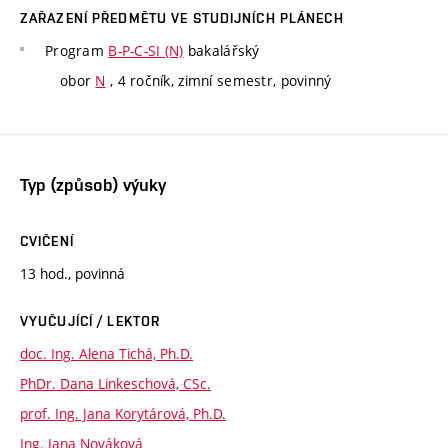
ZAŘAZENÍ PŘEDMĚTU VE STUDIJNÍCH PLÁNECH
Program
B-P-C-SI (N)
bakalářský
obor
N
, 4 ročník, zimní semestr, povinný
Typ (způsob) výuky
CVIČENÍ
13 hod., povinná
VYUČUJÍCÍ / LEKTOR
doc. Ing. Alena Tichá, Ph.D.
PhDr. Dana Linkeschová, CSc.
prof. Ing. Jana Korytárová, Ph.D.
Ing. Jana Nováková