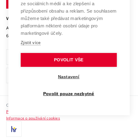
Podnikavá univerzita / ContriBUTe
Mezinárodní dohody
ze sociálních médií a ke zlepšení a
Open Science
v
Bezpečná univerzita
přizpůsobení obsahu a reklam. Se souhlasem
Univerzitní sítě
Brně
Projekty
můžeme také předávat marketingovým
VYSOKÉ UČENÍ TECHNICKÉ V BRNĚ
Vyznamenání
platformám některé osobní údaje pro
Projekty ze strukturálních fondů
Antonínská 548/1
www.vut.cz
marketingové účely.
Organizační struktura
602 00 Brno
vut@vutbr.cz
Specifický výzkum
Zjistit více
Úřední deska
Ochrana osobních údajů
POVOLIT VŠE
(externí
Pracovní příležitosti
Nastavení
odkaz)
Podpora a rozvoj zaměstnanců a studujících
Povolit pouze nezbytné
Rovné příležitosti
Copyright © 2026 VUT
Sociální bezpečí
Prohlášení o přístupnosti
HR Award
Informace o používání cookies
Kontakty