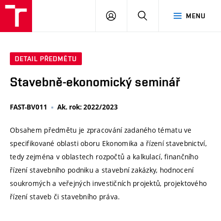
VUT
PŘIHLÁSIT
HLEDAT
MENU
SE
DETAIL PŘEDMĚTU
Stavebně-ekonomický seminář
FAST-BV011
Ak. rok: 2022/2023
Obsahem předmětu je zpracování zadaného tématu ve
specifikované oblasti oboru Ekonomika a řízení stavebnictví,
tedy zejména v oblastech rozpočtů a kalkulací, finančního
řízení stavebního podniku a stavební zakázky, hodnocení
soukromých a veřejných investičních projektů, projektového
řízení staveb či stavebního práva.