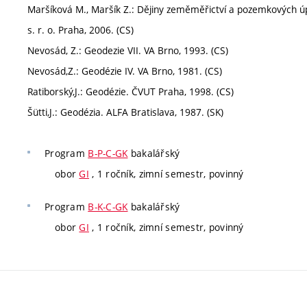
Maršíková M., Maršík Z.: Dějiny zeměměřictví a pozemkových úp
s. r. o. Praha, 2006. (CS)
Nevosád, Z.: Geodezie VII. VA Brno, 1993. (CS)
Nevosád,Z.: Geodézie IV. VA Brno, 1981. (CS)
Ratiborský,J.: Geodézie. ČVUT Praha, 1998. (CS)
Šütti,J.: Geodézia. ALFA Bratislava, 1987. (SK)
Program
B-P-C-GK
bakalářský
obor
GI
, 1 ročník, zimní semestr, povinný
Program
B-K-C-GK
bakalářský
obor
GI
, 1 ročník, zimní semestr, povinný