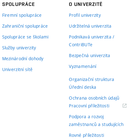
SPOLUPRÁCE
O UNIVERZITĚ
Firemní spolupráce
Profil univerzity
Zahraniční spolupráce
Udržitelná univerzita
Spolupráce se školami
Podnikavá univerzita /
ContriBUTe
Služby univerzity
Bezpečná univerzita
Mezinárodní dohody
Vyznamenání
Univerzitní sítě
Organizační struktura
Úřední deska
Ochrana osobních údajů
(externí
Pracovní příležitosti
odkaz)
Podpora a rozvoj
zaměstnanců a studujících
Rovné příležitosti