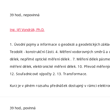
39 hod., nepovinná
Ing. Jiří Vondrák, Ph.D.
1. Úvodní pojmy a informace o geodezii a geodetických zákl
Teodolit - konstrukční části. 4. Měření vodorovných směrů a ú
délek, nepřímé optické měření délek . 7. Měření délek pásm
měření délek, elektronické měření délek. 10. Převod měřenýc
12. Souřadnicové výpočty 2. 13. Transformace.
Kurz je v plném rozsahu přednášek dostupný v rámci elekt
39 hod., povinná