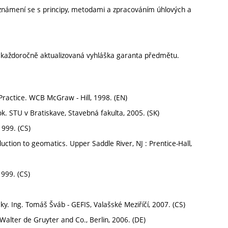
eznámení se s principy, metodami a zpracováním úhlových a
í každoročně aktualizovaná vyhláška garanta předmětu.
ractice. WCB McGraw - Hill, 1998. (EN)
ľžok. STU v Bratiskave, Stavebná fakulta, 2005. (SK)
1999. (CS)
duction to geomatics. Upper Saddle River, NJ : Prentice-Hall,
1999. (CS)
ýšky. Ing. Tomáš Šváb - GEFIS, Valašské Meziříčí, 2007. (CS)
ter de Gruyter and Co., Berlin, 2006. (DE)