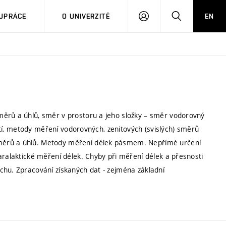
PŘIHLÁSIT
HLEDAT
UPRÁCE
O UNIVERZITĚ
EN
SE
měrů a úhlů, směr v prostoru a jeho složky – směr vodorovný
ástí, metody měření vodorovných, zenitových (svislých) směrů
měrů a úhlů. Metody měření délek pásmem. Nepřímé určení
aralaktické měření délek. Chyby při měření délek a přesnosti
chu. Zpracování získaných dat - zejména základní