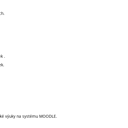
ch.
k .
ek.
ické výuky na systému MOODLE.