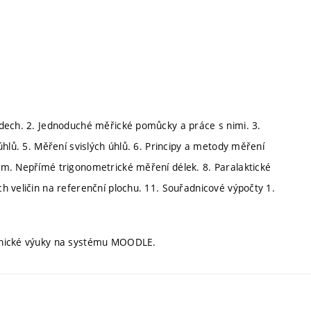
adech. 2. Jednoduché měřické pomůcky a práce s nimi. 3.
hlů. 5. Měření svislých úhlů. 6. Principy a metody měření
em. Nepřímé trigonometrické měření délek. 8. Paralaktické
h veličin na referenční plochu. 11. Souřadnicové výpočty 1.
ronické výuky na systému MOODLE.