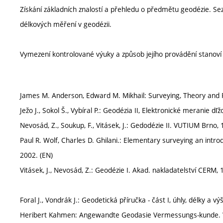
Získání základních znalostí a přehledu o předmětu geodézie. S
délkových měření v geodézii.
Vymezení kontrolované výuky a způsob jejího provádění stanov
James M. Anderson, Edward M. Mikhail: Surveying, Theory and P
Ježo J., Sokol Š., Vybíral P.: Geodézia II, Elektronické meranie d
Nevosád, Z., Soukup, F., Vitásek, J.: Gedodézie II. VUTIUM Brno, 
Paul R. Wolf, Charles D. Ghilani.: Elementary surveying an intro
2002. (EN)
Vitásek, J., Nevosád, Z.: Geodézie I. Akad. nakladatelství CERM, 
Foral J., Vondrák J.: Geodetická příručka - část I, úhly, délky a v
Heribert Kahmen: Angewandte Geodasie Vermessungs-kunde. Wal