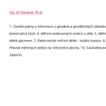
Ing. Jiří Vondrák, Ph.D.
1. Úvodní pojmy a informace o geodezii a geodetických základec
konstrukční části. 4. Měření vodorovných směrů a úhlů. 5. Měře
délek pásmem. 7. Elektronické měření délek - totální stanice. 8.
Převod měřených veličin na referenční plochu. 10. Souřadnicové
Zápočet.