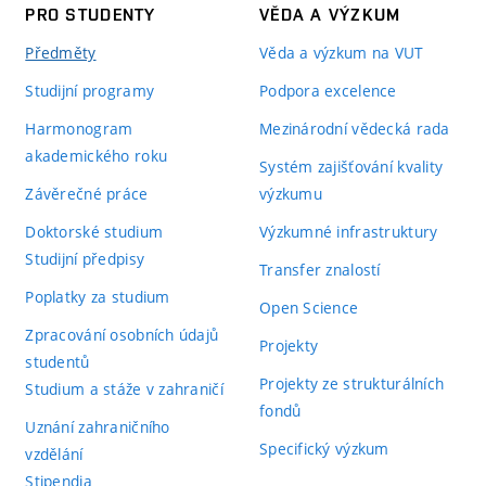
PRO STUDENTY
VĚDA A VÝZKUM
Předměty
Věda a výzkum na VUT
Studijní programy
Podpora excelence
Harmonogram
Mezinárodní vědecká rada
akademického roku
Systém zajišťování kvality
Závěrečné práce
výzkumu
Doktorské studium
Výzkumné infrastruktury
Studijní předpisy
Transfer znalostí
Poplatky za studium
Open Science
Zpracování osobních údajů
Projekty
studentů
Projekty ze strukturálních
Studium a stáže v zahraničí
fondů
Uznání zahraničního
Specifický výzkum
vzdělání
Stipendia