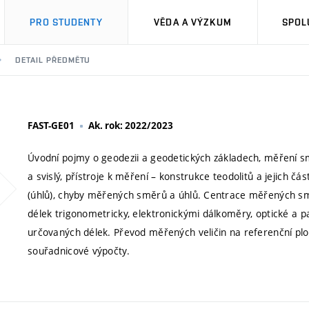
PRO STUDENTY
VĚDA A VÝZKUM
SPOL
DETAIL PŘEDMĚTU
FAST-GE01
Ak. rok: 2022/2023
Úvodní pojmy o geodezii a geodetických základech, měření s
a svislý, přístroje k měření – konstrukce teodolitů a jejich č
(úhlů), chyby měřených směrů a úhlů. Centrace měřených s
délek trigonometricky, elektronickými dálkoměry, optické a p
určovaných délek. Převod měřených veličin na referenční plo
souřadnicové výpočty.