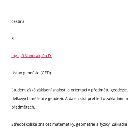
čeština
8
Ing. Jiří Vondrák, Ph.D.
Ústav geodézie (GED)
Student získá základní znalosti a orientaci v předmětu geodézi
délkových měření v geodézii. A dále získá přehled o základním n
předmětech.
Středoškolská znalost matematiky, geometrie a fyziky. Základní 