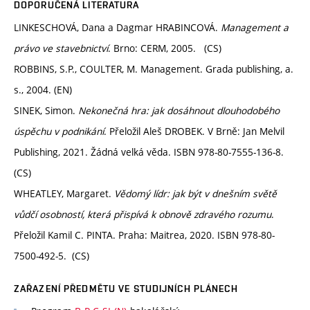
DOPORUČENÁ LITERATURA
LINKESCHOVÁ, Dana a Dagmar HRABINCOVÁ.
Management a
právo ve stavebnictví
. Brno: CERM, 2005. (CS)
ROBBINS, S.P., COULTER, M. Management. Grada publishing, a.
s., 2004. (EN)
SINEK, Simon.
Nekonečná hra: jak dosáhnout dlouhodobého
úspěchu v podnikání
. Přeložil Aleš DROBEK. V Brně: Jan Melvil
Publishing, 2021. Žádná velká věda. ISBN 978-80-7555-136-8.
(CS)
WHEATLEY, Margaret.
Vědomý lídr: jak být v dnešním světě
vůdčí osobností, která přispívá k obnově zdravého rozumu
.
Přeložil Kamil C. PINTA. Praha: Maitrea, 2020. ISBN 978-80-
7500-492-5. (CS)
ZAŘAZENÍ PŘEDMĚTU VE STUDIJNÍCH PLÁNECH