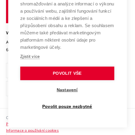
shromažďování a analýze informací o výkonu
Udržitelná univerzita
učení
Služby univerzity
Transfer znalostí
a používání webu, zajištění fungování funkcí
technické
Podnikavá univerzita / ContriBUTe
Mezinárodní dohody
ze sociálních médií a ke zlepšení a
Open Science
v
Bezpečná univerzita
přizpůsobení obsahu a reklam. Se souhlasem
Univerzitní sítě
Brně
Projekty
můžeme také předávat marketingovým
VYSOKÉ UČENÍ TECHNICKÉ V BRNĚ
Vyznamenání
platformám některé osobní údaje pro
Projekty ze strukturálních fondů
Antonínská 548/1
www.vut.cz
marketingové účely.
Organizační struktura
602 00 Brno
vut@vutbr.cz
Specifický výzkum
Zjistit více
Úřední deska
Ochrana osobních údajů
POVOLIT VŠE
(externí
Pracovní příležitosti
Nastavení
odkaz)
Podpora a rozvoj zaměstnanců a studujících
Povolit pouze nezbytné
Rovné příležitosti
Copyright © 2026 VUT
Sociální bezpečí
Prohlášení o přístupnosti
HR Award
Informace o používání cookies