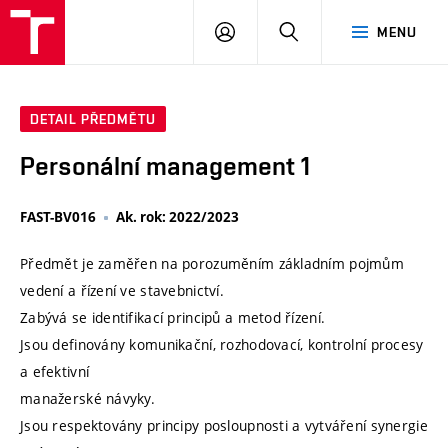
VUT
PŘIHLÁSIT
HLEDAT
MENU
SE
DETAIL PŘEDMĚTU
Personální management 1
FAST-BV016
Ak. rok: 2022/2023
Předmět je zaměřen na porozuměním základním pojmům
vedení a řízení ve stavebnictví.
Zabývá se identifikací principů a metod řízení.
Jsou definovány komunikační, rozhodovací, kontrolní procesy
a efektivní
manažerské návyky.
Jsou respektovány principy posloupnosti a vytváření synergie