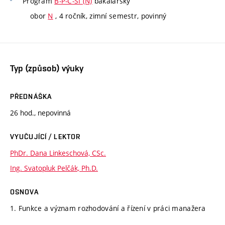
Program
B-P-C-SI (N)
bakalářský
obor
N
, 4 ročník, zimní semestr, povinný
Typ (způsob) výuky
PŘEDNÁŠKA
26 hod., nepovinná
VYUČUJÍCÍ / LEKTOR
PhDr. Dana Linkeschová, CSc.
Ing. Svatopluk Pelčák, Ph.D.
OSNOVA
1. Funkce a význam rozhodování a řízení v práci manažera