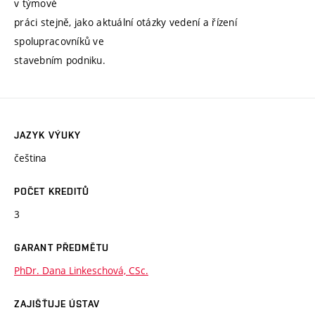
v týmové
práci stejně, jako aktuální otázky vedení a řízení
spolupracovníků ve
stavebním podniku.
JAZYK VÝUKY
čeština
POČET KREDITŮ
3
GARANT PŘEDMĚTU
PhDr. Dana Linkeschová, CSc.
ZAJIŠŤUJE ÚSTAV