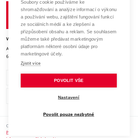
Spolupráce se školami
Soubory cookie používáme ke
Vysoké
Výzkumné infrastruktury
shromažďování a analýze informací o výkonu
Udržitelná univerzita
učení
Služby univerzity
Transfer znalostí
a používání webu, zajištění fungování funkcí
technické
Podnikavá univerzita / ContriBUTe
Mezinárodní dohody
ze sociálních médií a ke zlepšení a
Open Science
v
Bezpečná univerzita
přizpůsobení obsahu a reklam. Se souhlasem
Univerzitní sítě
Brně
Projekty
můžeme také předávat marketingovým
VYSOKÉ UČENÍ TECHNICKÉ V BRNĚ
Vyznamenání
platformám některé osobní údaje pro
Projekty ze strukturálních fondů
Antonínská 548/1
www.vut.cz
marketingové účely.
Organizační struktura
602 00 Brno
vut@vutbr.cz
Specifický výzkum
Zjistit více
Úřední deska
Ochrana osobních údajů
POVOLIT VŠE
(externí
Pracovní příležitosti
Nastavení
odkaz)
Podpora a rozvoj zaměstnanců a studujících
Povolit pouze nezbytné
Rovné příležitosti
Copyright © 2026 VUT
Sociální bezpečí
Prohlášení o přístupnosti
HR Award