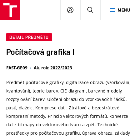
VUT
PŘIHLÁSIT
HLEDAT
MENU
SE
DETAIL PŘEDMĚTU
Počítačová grafika I
FAST-GE09
Ak. rok: 2022/2023
Předmět počítačové grafiky, digitalizace obrazu (vzorkování,
kvantování), teorie barev, CIE diagram, barevné modely,
rozptylování barev. Uložení obrazu do vzorkovacích řádků,
pásů, dlaždic. Komprese dat . Ztrátové a bezestrátové
kompresní metody. Princip vektorových formátů, konverze
dat z bitmapy do vektorového tvaru a zpět. Technické
prostředky pro počítačovou grafiku, úprava obrazu, základy