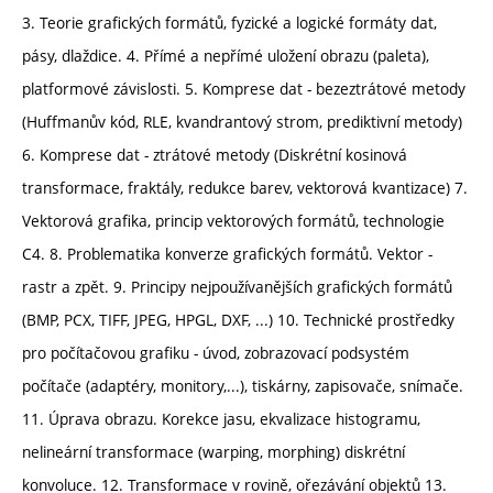
3. Teorie grafických formátů, fyzické a logické formáty dat,
pásy, dlaždice. 4. Přímé a nepřímé uložení obrazu (paleta),
platformové závislosti. 5. Komprese dat - bezeztrátové metody
(Huffmanův kód, RLE, kvandrantový strom, prediktivní metody)
6. Komprese dat - ztrátové metody (Diskrétní kosinová
transformace, fraktály, redukce barev, vektorová kvantizace) 7.
Vektorová grafika, princip vektorových formátů, technologie
C4. 8. Problematika konverze grafických formátů. Vektor -
rastr a zpět. 9. Principy nejpoužívanějších grafických formátů
(BMP, PCX, TIFF, JPEG, HPGL, DXF, ...) 10. Technické prostředky
pro počítačovou grafiku - úvod, zobrazovací podsystém
počítače (adaptéry, monitory,...), tiskárny, zapisovače, snímače.
11. Úprava obrazu. Korekce jasu, ekvalizace histogramu,
nelineární transformace (warping, morphing) diskrétní
konvoluce. 12. Transformace v rovině, ořezávání objektů 13.