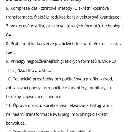
6. Komprese dat - ztrátové metody (Diskrétní kosinová
transformace, fraktály, redukce barev, vektorová kvantizace)
7. Vektorová grafika, princip vektorových formátů, technologie
C4.
8. Problematika konverze grafických formátů. Vektor - rastr a
zpět.
9. Principy nejpoužívanějších grafických formátů (BMP, PCX,
TIFF, JPEG, HPGL, DXF, ...)
10. Technické prostředky pro počítačovou grafiku - úvod,
zobrazovací podsystém počítače (adaptéry, monitory,...),
tiskárny, zapisovače, snímače.
11. Úprava obrazu. Korekce jasu, ekvalizace histogramu,
nelineární transformace (warping, morphing) diskrétní
konvoluce.
12. Transformace v rovině, ořezávání objektů