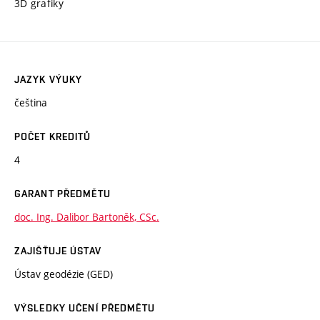
3D grafiky
JAZYK VÝUKY
čeština
POČET KREDITŮ
4
GARANT PŘEDMĚTU
doc. Ing. Dalibor Bartoněk, CSc.
ZAJIŠŤUJE ÚSTAV
Ústav geodézie (GED)
VÝSLEDKY UČENÍ PŘEDMĚTU