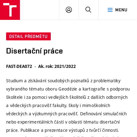
VUT
PŘIHLÁSIT
HLEDAT
MENU
SE
DETAIL PŘEDMĚTU
Disertační práce
FAST-DEA072
Ak. rok: 2021/2022
Studium a získávání soudobých poznatků z problematiky
vybraného tématu oboru Geodézie a kartografie s podporou
školitele i za pomoci vedlejších školitelů z dalších odborných
a vědeckých pracovišť fakulty, školy i mimoškolních
vědeckých a výzkumných pracovišť. Definování simulačních
nebo experimentálních částí v oblasti tématu disertační
práce. Publikace a prezentace výstupů z tvůrčí činnosti.