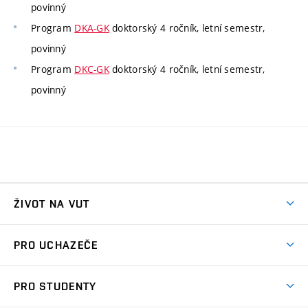
povinný
Program
DKA-GK
doktorský 4 ročník, letní semestr,
povinný
Program
DKC-GK
doktorský 4 ročník, letní semestr,
povinný
ŽIVOT NA VUT
Atmosféra VUT
PRO UCHAZEČE
Prostory školy
Proč na VUT
Koleje
PRO STUDENTY
Studijní programy
Stravování