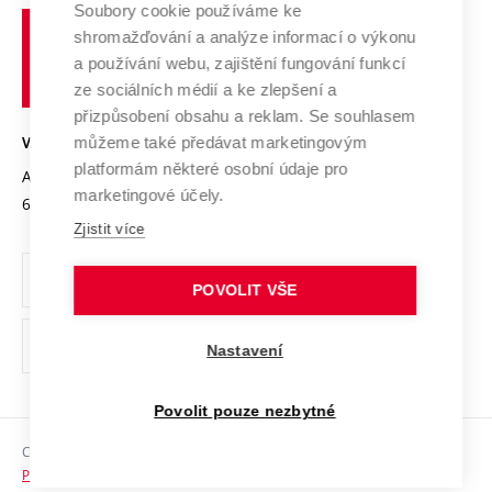
Profil univerzity
Spolupráce se školami
Soubory cookie používáme ke
Vysoké
Výzkumné infrastruktury
shromažďování a analýze informací o výkonu
Udržitelná univerzita
učení
Služby univerzity
Transfer znalostí
a používání webu, zajištění fungování funkcí
technické
Podnikavá univerzita / ContriBUTe
Mezinárodní dohody
ze sociálních médií a ke zlepšení a
Open Science
v
Bezpečná univerzita
přizpůsobení obsahu a reklam. Se souhlasem
Univerzitní sítě
Brně
Projekty
můžeme také předávat marketingovým
VYSOKÉ UČENÍ TECHNICKÉ V BRNĚ
Vyznamenání
platformám některé osobní údaje pro
Projekty ze strukturálních fondů
Antonínská 548/1
www.vut.cz
marketingové účely.
Organizační struktura
602 00 Brno
vut@vutbr.cz
Specifický výzkum
Zjistit více
Úřední deska
Ochrana osobních údajů
POVOLIT VŠE
(externí
Pracovní příležitosti
Nastavení
odkaz)
Podpora a rozvoj zaměstnanců a studujících
Povolit pouze nezbytné
Rovné příležitosti
Copyright © 2026 VUT
Sociální bezpečí
Prohlášení o přístupnosti
HR Award