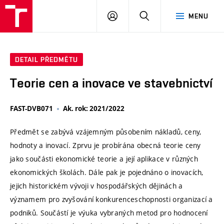
VUT
PŘIHLÁSIT
HLEDAT
MENU
SE
DETAIL PŘEDMĚTU
Teorie cen a inovace ve stavebnictví
FAST-DVB071
Ak. rok: 2021/2022
Předmět se zabývá vzájemným působením nákladů, ceny,
hodnoty a inovací. Zprvu je probírána obecná teorie ceny
jako součásti ekonomické teorie a její aplikace v různých
ekonomických školách. Dále pak je pojednáno o inovacích,
jejich historickém vývoji v hospodářských dějinách a
významem pro zvyšování konkurenceschopnosti organizací a
podniků. Součástí je výuka vybraných metod pro hodnocení