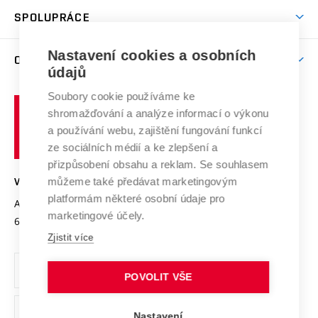
Studentský život
odkaz)
Věda a výzkum na VUT
Harmonogram akademického roku
Zpracování osobních údajů studentů
Sociální bezpečí
SPOLUPRÁCE
Celoživotní vzdělávání
Brno
Podpora excelence
Závěrečné práce
Studium bez bariér
Zpracování osobních údajů uchazečů o studium
Firemní spolupráce
Mezinárodní vědecká rada
Nastavení cookies a osobních
O UNIVERZITĚ
Doktorské studium
Podpora podnikání
E-přihláška
údajů
Zahraniční spolupráce
Systém zajišťování kvality výzkumu
Profil univerzity
Spolupráce se školami
Soubory cookie používáme ke
Vysoké
Výzkumné infrastruktury
shromažďování a analýze informací o výkonu
Udržitelná univerzita
učení
Služby univerzity
Transfer znalostí
a používání webu, zajištění fungování funkcí
technické
Podnikavá univerzita / ContriBUTe
Mezinárodní dohody
ze sociálních médií a ke zlepšení a
Open Science
v
Bezpečná univerzita
přizpůsobení obsahu a reklam. Se souhlasem
Univerzitní sítě
Brně
Projekty
můžeme také předávat marketingovým
VYSOKÉ UČENÍ TECHNICKÉ V BRNĚ
Vyznamenání
platformám některé osobní údaje pro
Projekty ze strukturálních fondů
Antonínská 548/1
www.vut.cz
marketingové účely.
Organizační struktura
602 00 Brno
vut@vutbr.cz
Specifický výzkum
Zjistit více
Úřední deska
Ochrana osobních údajů
POVOLIT VŠE
(externí
Pracovní příležitosti
Nastavení