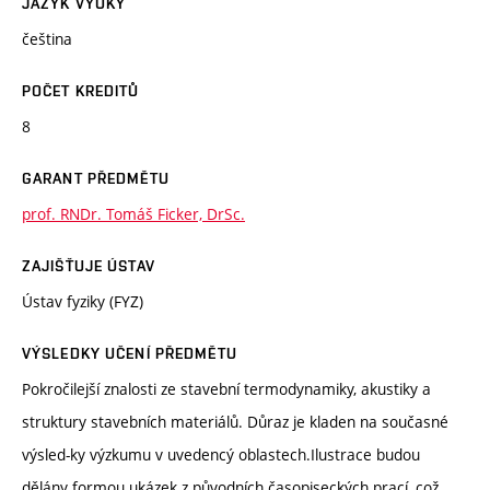
JAZYK VÝUKY
čeština
POČET KREDITŮ
8
GARANT PŘEDMĚTU
prof. RNDr. Tomáš Ficker, DrSc.
ZAJIŠŤUJE ÚSTAV
Ústav fyziky (FYZ)
VÝSLEDKY UČENÍ PŘEDMĚTU
Pokročilejší znalosti ze stavební termodynamiky, akustiky a
struktury stavebních materiálů. Důraz je kladen na současné
výsled-ky výzkumu v uvedencý oblastech.Ilustrace budou
dělány formou ukázek z původních časopiseckých prací, což