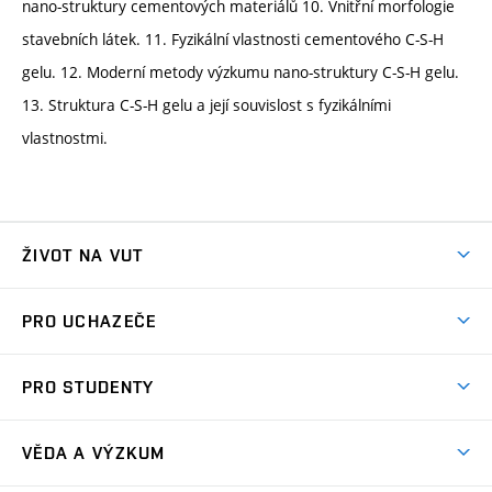
nano-struktury cementových materiálů 10. Vnitřní morfologie
stavebních látek. 11. Fyzikální vlastnosti cementového C-S-H
gelu. 12. Moderní metody výzkumu nano-struktury C-S-H gelu.
13. Struktura C-S-H gelu a její souvislost s fyzikálními
vlastnostmi.
ŽIVOT NA VUT
Atmosféra VUT
PRO UCHAZEČE
Prostory školy
Proč na VUT
Koleje
PRO STUDENTY
Studijní programy
Stravování
Předměty
Studijní předpisy
Studium a stáže v zahraničí
Stipendia
Dny otevřených dveří
VĚDA A VÝZKUM
Sport na VUT
(externí
Studijní programy
Poplatky za studium
Uznání zahraničního vzdělání
Knihovny
Aktivity pro juniory