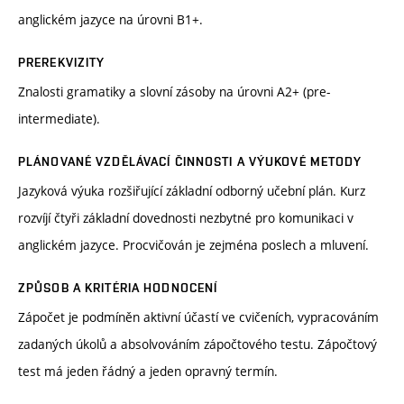
anglickém jazyce na úrovni B1+.
PREREKVIZITY
Znalosti gramatiky a slovní zásoby na úrovni A2+ (pre-
intermediate).
PLÁNOVANÉ VZDĚLÁVACÍ ČINNOSTI A VÝUKOVÉ METODY
Jazyková výuka rozšiřující základní odborný učební plán. Kurz
rozvíjí čtyři základní dovednosti nezbytné pro komunikaci v
anglickém jazyce. Procvičován je zejména poslech a mluvení.
ZPŮSOB A KRITÉRIA HODNOCENÍ
Zápočet je podmíněn aktivní účastí ve cvičeních, vypracováním
zadaných úkolů a absolvováním zápočtového testu. Zápočtový
test má jeden řádný a jeden opravný termín.