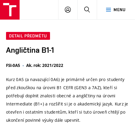
VUT
PŘIHLÁSIT
HLEDAT
MENU
SE
DETAIL PŘEDMĚTU
Angličtina B1-1
FSI-0A5
Ak. rok: 2021/2022
Kurz 0A5 (a navazující 0A6) je primárně určen pro studenty
před zkouškou na úrovni B1 CEFR (GEN3 a 7AZ), kteří si
potřebují doplnit znalosti obecné a angličtiny na úrovni
Intermediate (B1+) a rozšířit si je o akademický jazyk. Kurz je
otevřen i ostatním studentům, kteří si tuto úroveň chtějí po
ukončení povinné výuky dále upevnit.