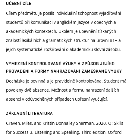
UČEBNÍ CÍLE
Cílem předmětu je posílit individuální schopnost vyjadřování
studentů při komunikaci v anglickém jazyce v obecných a
akademických kontextech. Úkolem je upevnění získaných
znalostí lexikálních a gramatických struktur na úrovni B1+ a
jejich systematické rozšiřování o akademicku slovní zásobu.
VYMEZENÍ KONTROLOVANÉ VÝUKY A ZPŮSOB JEJÍHO
PROVÁDĚNÍ A FORMY NAHRAZOVÁNÍ ZAMEŠKANÉ VÝUKY
Docházka je povinná a je pravidelně kontrolována. Student má
povoleny dvě absence. Možnost a formu nahrazení dalších
absencí v odůvodněných případech upřesní vyučující.
ZÁKLADNÍ LITERATURA
Craven, Miles, and Kristin Donnalley Sherman. 2020. Q: Skills
for Success 3. Listening and Speaking. Third edition. Oxford: