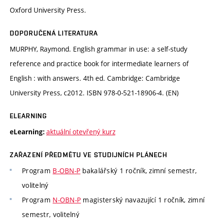
Oxford University Press.
DOPORUČENÁ LITERATURA
MURPHY, Raymond. English grammar in use: a self-study
reference and practice book for intermediate learners of
English : with answers. 4th ed. Cambridge: Cambridge
University Press, c2012. ISBN 978-0-521-18906-4. (EN)
ELEARNING
aktuální otevřený kurz
eLearning:
ZAŘAZENÍ PŘEDMĚTU VE STUDIJNÍCH PLÁNECH
Program
B-OBN-P
bakalářský 1 ročník, zimní semestr,
volitelný
Program
N-OBN-P
magisterský navazující 1 ročník, zimní
semestr, volitelný