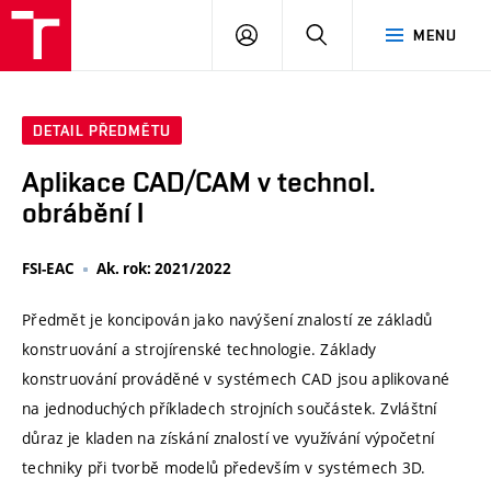
VUT
PŘIHLÁSIT
HLEDAT
MENU
SE
DETAIL PŘEDMĚTU
Aplikace CAD/CAM v technol.
obrábění I
FSI-EAC
Ak. rok: 2021/2022
Předmět je koncipován jako navýšení znalostí ze základů
konstruování a strojírenské technologie. Základy
konstruování prováděné v systémech CAD jsou aplikované
na jednoduchých příkladech strojních součástek. Zvláštní
důraz je kladen na získání znalostí ve využívání výpočetní
techniky při tvorbě modelů především v systémech 3D.