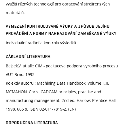
využití různých technologií pro opracování strojírenských
materiálů.
VYMEZENÍ KONTROLOVANÉ VÝUKY A ZPŮSOB JEJÍHO
PROVÁDĚNÍ A FORMY NAHRAZOVÁNÍ ZAMEŠKANÉ VÝUKY
Individuální zadání a kontrola výsledků.
ZÁKLADNÍ LITERATURA
Bejcek,V. at all:: CIM - pocitacova podpora vyrobniho procesu,
VUT Brno, 1992
Kolektiv autoru:: Machining Data Handbook, Volume I.,II.
MCMAHON, Chris. CADCAM principles, practise and
manufacturing management. 2nd ed. Harlow: Prentice Hall,
1998, 665 s. ISBN 02-011-7819-2. (EN)
DOPORUČENÁ LITERATURA