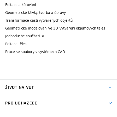
Editace a kótování
Geometrické křivky, tvorba a úpravy
Transformace částí vytvářených objektů
Geometrické modelování ve 3D, vytváření objemových těles
Jednoduché součásti 3D
Editace těles
Práce se soubory v systémech CAD
ŽIVOT NA VUT
Atmosféra VUT
PRO UCHAZEČE
Prostory školy
Proč na VUT
Koleje