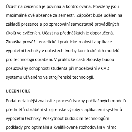
Účast na cvičeních je povinná a kontrolovaná. Povoleny jsou
maximálně dvě absence za semestr. Zápočet bude udělen na
základě prezence a po zpracování samostatně prováděných
úkolů ve cvičeních. Účast na přednáškách je doporučená.
Zkouška prověří teoretické i praktické znalosti z aplikace
výpočetní techniky v oblastech tvorby konstrukčních modelů
pro technologii obrábění. V praktické části zkoušky budou
posuzovány schopnosti studenta při modelování v CAD
systému užívaného ve strojírenské technologii.
UČEBNÍ CÍLE
Podat detailnější znalosti z procesů tvorby počítačových modelů
předmětů obrábění strojírenské výroby s aplikacemi systémů
výpočetní techniky. Poskytnout budoucím technologům
podklady pro optimální a kvalifikované rozhodování v rámci