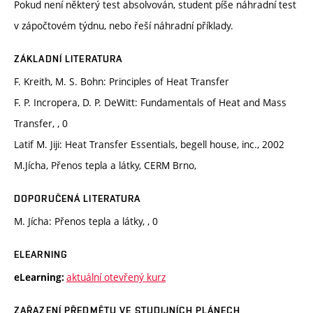
Pokud není některý test absolvován, student píše náhradní test
v zápočtovém týdnu, nebo řeší náhradní příklady.
ZÁKLADNÍ LITERATURA
F. Kreith, M. S. Bohn: Principles of Heat Transfer
F. P. Incropera, D. P. DeWitt: Fundamentals of Heat and Mass
Transfer, , 0
Latif M. Jiji: Heat Transfer Essentials, begell house, inc., 2002
M.Jícha, Přenos tepla a látky, CERM Brno,
DOPORUČENÁ LITERATURA
M. Jícha: Přenos tepla a látky, , 0
ELEARNING
aktuální otevřený kurz
eLearning:
ZAŘAZENÍ PŘEDMĚTU VE STUDIJNÍCH PLÁNECH