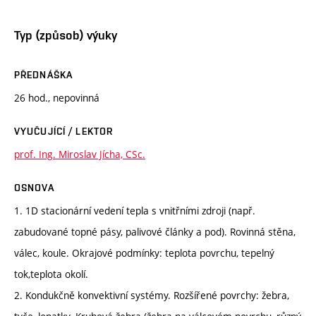
Typ (způsob) výuky
PŘEDNÁŠKA
26 hod., nepovinná
VYUČUJÍCÍ / LEKTOR
prof. Ing. Miroslav Jícha, CSc.
OSNOVA
1. 1D stacionární vedení tepla s vnitřními zdroji (např.
zabudované topné pásy, palivové články a pod). Rovinná stěna,
válec, koule. Okrajové podmínky: teplota povrchu, tepelný
tok,teplota okolí.
2. Kondukčně konvektivní systémy. Rozšířené povrchy: žebra,