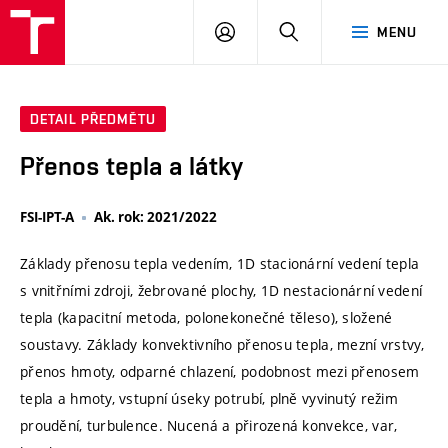
VUT
PŘIHLÁSIT
HLEDAT
MENU
SE
DETAIL PŘEDMĚTU
Přenos tepla a látky
FSI-IPT-A
Ak. rok: 2021/2022
Základy přenosu tepla vedením, 1D stacionární vedení tepla
s vnitřními zdroji, žebrované plochy, 1D nestacionární vedení
tepla (kapacitní metoda, polonekonečné těleso), složené
soustavy. Základy konvektivního přenosu tepla, mezní vrstvy,
přenos hmoty, odparné chlazení, podobnost mezi přenosem
tepla a hmoty, vstupní úseky potrubí, plně vyvinutý režim
proudění, turbulence. Nucená a přirozená konvekce, var,