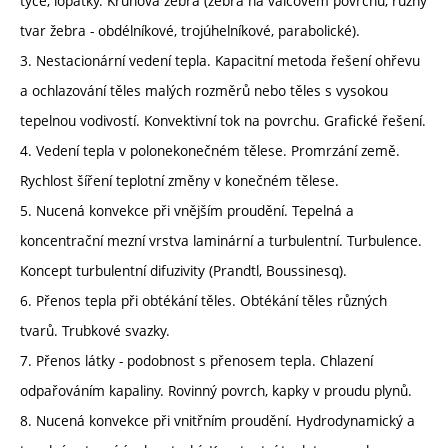
tyče, lopatky. Kruhová žebra (žebra na válcovém povrchu, různý
tvar žebra - obdélníkové, trojúhelníkové, parabolické).
3. Nestacionární vedení tepla. Kapacitní metoda řešení ohřevu
a ochlazování těles malých rozměrů nebo těles s vysokou
tepelnou vodivostí. Konvektivní tok na povrchu. Grafické řešení.
4. Vedení tepla v polonekonečném tělese. Promrzání země.
Rychlost šíření teplotní změny v konečném tělese.
5. Nucená konvekce při vnějším proudění. Tepelná a
koncentrační mezní vrstva laminární a turbulentní. Turbulence.
Koncept turbulentní difuzivity (Prandtl, Boussinesq).
6. Přenos tepla při obtékání těles. Obtékání těles různých
tvarů. Trubkové svazky.
7. Přenos látky - podobnost s přenosem tepla. Chlazení
odpařováním kapaliny. Rovinný povrch, kapky v proudu plynů.
8. Nucená konvekce při vnitřním proudění. Hydrodynamický a