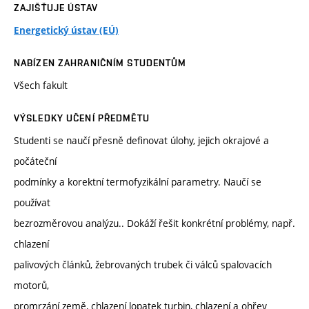
ZAJIŠŤUJE ÚSTAV
Energetický ústav (EÚ)
NABÍZEN ZAHRANIČNÍM STUDENTŮM
Všech fakult
VÝSLEDKY UČENÍ PŘEDMĚTU
Studenti se naučí přesně definovat úlohy, jejich okrajové a
počáteční
podmínky a korektní termofyzikální parametry. Naučí se
používat
bezrozměrovou analýzu.. Dokáží řešit konkrétní problémy, např.
chlazení
palivových článků, žebrovaných trubek či válců spalovacích
motorů,
promrzání země, chlazení lopatek turbin, chlazení a ohřev