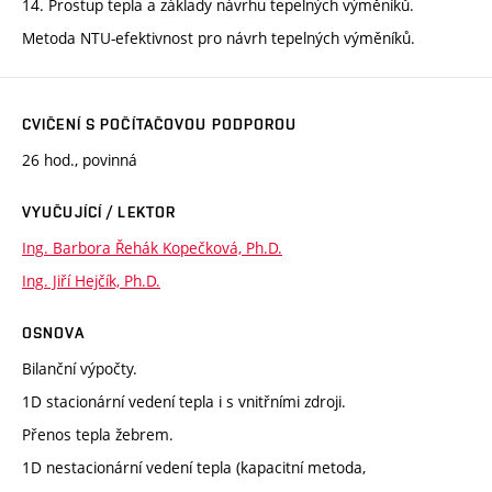
14. Prostup tepla a základy návrhu tepelných výměníků.
Metoda NTU-efektivnost pro návrh tepelných výměníků.
CVIČENÍ S POČÍTAČOVOU PODPOROU
26 hod., povinná
VYUČUJÍCÍ / LEKTOR
Ing. Barbora Řehák Kopečková, Ph.D.
Ing. Jiří Hejčík, Ph.D.
OSNOVA
Bilanční výpočty.
1D stacionární vedení tepla i s vnitřními zdroji.
Přenos tepla žebrem.
1D nestacionární vedení tepla (kapacitní metoda,