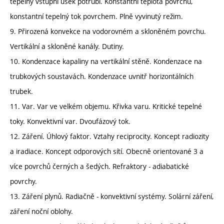
tepelný vstupní úsek potrubí. Konstantní teplota povrchu,
konstantní tepelný tok povrchem. Plně vyvinutý režim.
9. Přirozená konvekce na vodorovném a skloněném povrchu.
Vertikální a skloněné kanály. Dutiny.
10. Kondenzace kapaliny na vertikální stěně. Kondenzace na
trubkových soustavách. Kondenzace uvnitř horizontálních
trubek.
11. Var. Var ve velkém objemu. Křivka varu. Kritické tepelné
toky. Konvektivní var. Dvoufázový tok.
12. Záření. Úhlový faktor. Vztahy reciprocity. Koncept radiozity
a iradiace. Koncept odporových sítí. Obecně orientované 3 a
více povrchů černých a šedých. Refraktory - adiabatické
povrchy.
13. Záření plynů. Radiačně - konvektivní systémy. Solární záření,
záření noční oblohy.