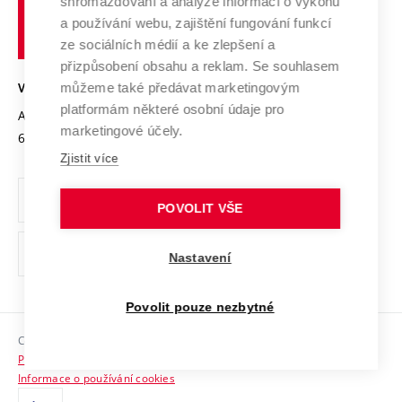
shromažďování a analýze informací o výkonu
Udržitelná univerzita
učení
Služby univerzity
Transfer znalostí
a používání webu, zajištění fungování funkcí
technické
Podnikavá univerzita / ContriBUTe
Mezinárodní dohody
ze sociálních médií a ke zlepšení a
Open Science
v
Bezpečná univerzita
přizpůsobení obsahu a reklam. Se souhlasem
Univerzitní sítě
Brně
Projekty
můžeme také předávat marketingovým
VYSOKÉ UČENÍ TECHNICKÉ V BRNĚ
Vyznamenání
platformám některé osobní údaje pro
Projekty ze strukturálních fondů
Antonínská 548/1
www.vut.cz
marketingové účely.
Organizační struktura
602 00 Brno
vut@vutbr.cz
Specifický výzkum
Zjistit více
Úřední deska
Ochrana osobních údajů
POVOLIT VŠE
(externí
Pracovní příležitosti
Nastavení
odkaz)
Podpora a rozvoj zaměstnanců a studujících
Povolit pouze nezbytné
Rovné příležitosti
Copyright © 2026 VUT
Sociální bezpečí
Prohlášení o přístupnosti
HR Award
Informace o používání cookies