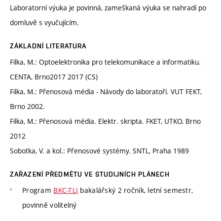
Laboratorní výuka je povinná, zameškaná výuka se nahradí po
domluvě s vyučujícím.
ZÁKLADNÍ LITERATURA
Filka, M.: Optoelektronika pro telekomunikace a informatiku.
CENTA, Brno2017 2017 (CS)
Filka, M.: Přenosová média - Návody do laboratoří. VUT FEKT,
Brno 2002.
Filka, M.: Přenosová média. Elektr. skripta. FKET, UTKO, Brno
2012
Sobotka, V. a kol.: Přenosové systémy. SNTL, Praha 1989
ZAŘAZENÍ PŘEDMĚTU VE STUDIJNÍCH PLÁNECH
Program
BKC-TLI
bakalářský 2 ročník, letní semestr,
povinně volitelný