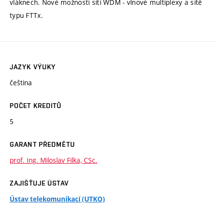
vláknech. Nové možnosti sítí WDM - vlnové multiplexy a sitě
typu FTTx.
JAZYK VÝUKY
čeština
POČET KREDITŮ
5
GARANT PŘEDMĚTU
prof. Ing. Miloslav Filka, CSc.
ZAJIŠŤUJE ÚSTAV
Ústav telekomunikací (UTKO)