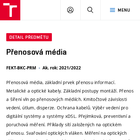
VUT
PŘIHLÁSIT
HLEDAT
MENU
SE
DETAIL PŘEDMĚTU
Přenosová média
FEKT-BKC-PRM
Ak. rok: 2021/2022
Přenosová média, základní prvek přenosu informací.
Metalické a optické kabely. Základní postupy montáží. Přenos
a šíření vln po přenosových médiích. Kmitočtové závislosti
vedení, útlum, disperze. Ochrana kabelů. Výběr vedení pro
digitální systémy a systémy xDSL. Přejímková, preventivní a
poruchová měření. Příklady sítí založených na optickém
přenosu. Svařování optických vláken. Měření na optických