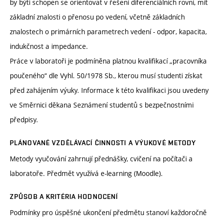
by býti schopen se orientovat v řešení diferenciálních rovni, mít
základní znalosti o přenosu po vedení, včetně základních
znalostech o primárních parametrech vedení - odpor, kapacita,
indukčnost a impedance.
Práce v laboratoři je podmíněna platnou kvalifikací „pracovníka
poučeného“ dle Vyhl. 50/1978 Sb., kterou musí studenti získat
před zahájením výuky. Informace k této kvalifikaci jsou uvedeny
ve Směrnici děkana Seznámení studentů s bezpečnostními
předpisy.
PLÁNOVANÉ VZDĚLÁVACÍ ČINNOSTI A VÝUKOVÉ METODY
Metody vyučování zahrnují přednášky, cvičení na počítači a
laboratoře. Předmět využívá e-learning (Moodle).
ZPŮSOB A KRITÉRIA HODNOCENÍ
Podmínky pro úspěšné ukončení předmětu stanoví každoročně